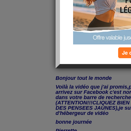
Je 
Bonjour tout le monde
Voilà la vidéo que j'ai promis
arrivez sur Facebook c'est no
dans votre barre de recherche
(ATTENTION!!!CLIQUEZ BIE
DES PENSEES JAUNES),je sui
d'hébergeur de vidéo
bonne journée
Pierrette