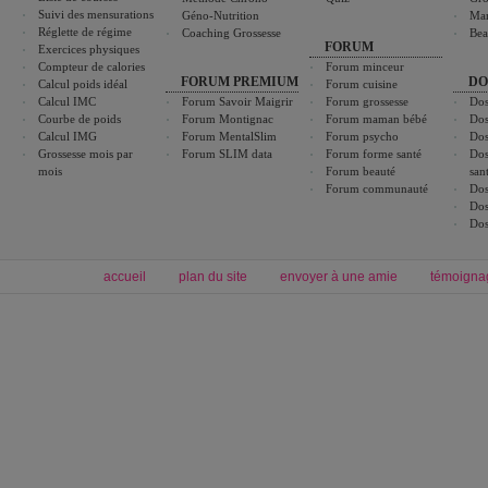
Suivi des mensurations
Géno-Nutrition
Ma
Réglette de régime
Coaching Grossesse
Bea
FORUM
Exercices physiques
Compteur de calories
Forum minceur
FORUM PREMIUM
DO
Calcul poids idéal
Forum cuisine
Calcul IMC
Forum Savoir Maigrir
Forum grossesse
Dos
Courbe de poids
Forum Montignac
Forum maman bébé
Dos
Calcul IMG
Forum MentalSlim
Forum psycho
Dos
Grossesse mois par
Forum SLIM data
Forum forme santé
Dos
mois
Forum beauté
san
Forum communauté
Dos
Dos
Dos
accueil
plan du site
envoyer à une amie
témoigna
Forum minceur
Forum cuisine
Commencer un régime
boissons, vins et cocktails
Alimentation équilibrée et nutrition
astuces et bons plans
Minceur
Recette cuisine
exercices physiques
recette facile
produits minceur
Recette poulet