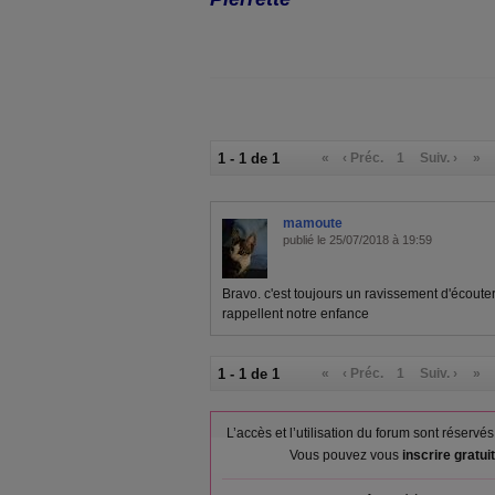
1 - 1 de 1
«
‹ Préc.
1
Suiv. ›
»
mamoute
publié le 25/07/2018 à 19:59
Bravo. c'est toujours un ravissement d'écoute
rappellent notre enfance
1 - 1 de 1
«
‹ Préc.
1
Suiv. ›
»
L’accès et l’utilisation du forum sont réser
Vous pouvez vous
inscrire gratu