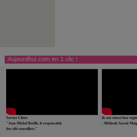
Aujourdhui.com en 1 clic !
Service Client
ils ont réussi leur rég
"Jean-Michel Berille, le responsable
- Méthode Savoir Maig
des télé-conseillers."