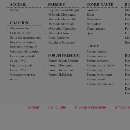
ACCUEIL
PREMIUM
COMMUNAUTÉ
RU
Accueil
Régime Savoir Maigrir
Groupes
Min
Méthode Montignac
Blogs
Nut
Méthode MentalSlim
Rencontres
Cui
COACHING
Méthode Slim Data
Bons plans
Psy
Menus régime
Méthodes Naturelles
Témoignages
For
Liste de courses
Méthode Chrono-
Quiz
Gro
Suivi des mensurations
Géno-Nutrition
Ma
Réglette de régime
Coaching Grossesse
Bea
FORUM
Exercices physiques
Compteur de calories
Forum minceur
FORUM PREMIUM
DO
Calcul poids idéal
Forum cuisine
Calcul IMC
Forum Savoir Maigrir
Forum grossesse
Dos
Courbe de poids
Forum Montignac
Forum maman bébé
Dos
Calcul IMG
Forum MentalSlim
Forum psycho
Dos
Grossesse mois par
Forum SLIM data
Forum forme santé
Dos
mois
Forum beauté
san
Forum communauté
Dos
Dos
Dos
accueil
plan du site
envoyer à une amie
témoigna
Forum minceur
Forum cuisine
Commencer un régime
boissons, vins et cocktails
Alimentation équilibrée et nutrition
astuces et bons plans