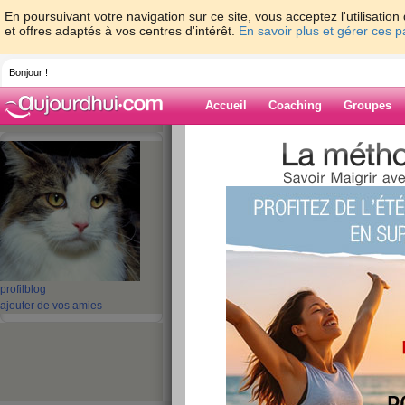
En poursuivant votre navigation sur ce site, vous acceptez l'utilisati
et offres adaptés à vos centres d'intérêt.
En savoir plus et gérer ces 
Bonjour !
Accueil
Coaching
Groupes
Accueil
>
espaces
>
NANIE23
Blog de NANIE
aide blog
Ce membre n'a pas encore écrit d'article blog.
profil
blog
ajouter de vos amies