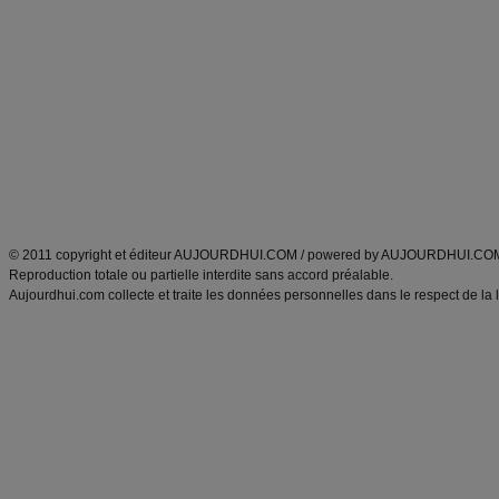
Minceur
Recette cuisine
exercices physiques
recette facile
produits minceur
Recette poulet
Tags
:
ventre plat
|
maigrir des fesses
|
abdominaux
|
régime américain
|
régime mayo
|
Découvrez aussi
:
exercices abdominaux
|
recette wok
|
ANXA Partenaires
:
Recette
de cuisine |
Recette cuisine
|
© 2011 copyright et éditeur AUJOURDHUI.COM / powered by AUJOURDHUI.CO
Reproduction totale ou partielle interdite sans accord préalable.
Aujourdhui.com collecte et traite les données personnelles dans le respect de la 