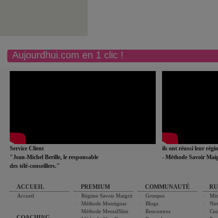
Aujourdhui.com en 1 clic !
Service Client
ils ont réussi leur rég
"Jean-Michel Berille, le responsable
- Méthode Savoir Maig
des télé-conseillers."
ACCUEIL
PREMIUM
COMMUNAUTÉ
RU
Accueil
Régime Savoir Maigrir
Groupes
Min
Méthode Montignac
Blogs
Nut
Méthode MentalSlim
Rencontres
Cui
COACHING