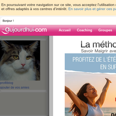
En poursuivant votre navigation sur ce site, vous acceptez l'utilisati
et offres adaptés à vos centres d'intérêt.
En savoir plus et gérer ces 
Bonjour !
Accueil
Coaching
Groupes
Accueil
>
espaces
>
MorganeM
Blog de Morga
aide blog
1 - 5 de 5
«
‹ Préc.
1
Suiv. ›
»
profil
blog
ajouter de vos amies
j'arrête de grignote
publié le 23/10/2007 à 16:55
dès demain je reprends mon régime correctem
lire la suite