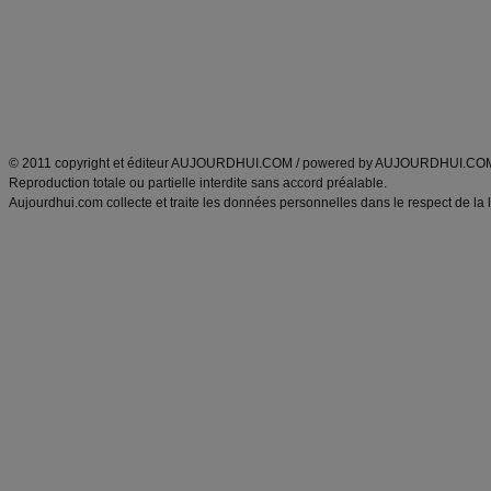
produits minceur
Recette poulet
Tags
:
ventre plat
|
maigrir des fesses
|
abdominaux
|
régime américain
|
régime mayo
|
Découvrez aussi
:
exercices abdominaux
|
recette wok
|
ANXA Partenaires
:
Recette
de cuisine |
Recette cuisine
|
© 2011 copyright et éditeur AUJOURDHUI.COM / powered by AUJOURDHUI.CO
Reproduction totale ou partielle interdite sans accord préalable.
Aujourdhui.com collecte et traite les données personnelles dans le respect de la 