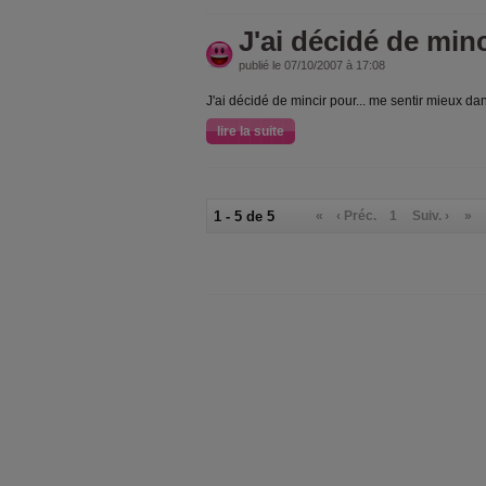
J'ai décidé de minc
publié le 07/10/2007 à 17:08
J'ai décidé de mincir pour... me sentir mieux d
lire la suite
1 - 5 de 5
«
‹ Préc.
1
Suiv. ›
»