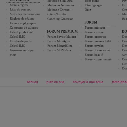
Méthode Slim Data
Bons plans
Psy
Menus régime
Méthodes Naturelles
Témoignages
For
Liste de courses
Méthode Chrono-
Quiz
Gro
Suivi des mensurations
Géno-Nutrition
Ma
Réglette de régime
Coaching Grossesse
Bea
FORUM
Exercices physiques
Compteur de calories
Forum minceur
FORUM PREMIUM
DO
Calcul poids idéal
Forum cuisine
Calcul IMC
Forum Savoir Maigrir
Forum grossesse
Dos
Courbe de poids
Forum Montignac
Forum maman bébé
Dos
Calcul IMG
Forum MentalSlim
Forum psycho
Dos
Grossesse mois par
Forum SLIM data
Forum forme santé
Dos
mois
Forum beauté
san
Forum communauté
Dos
Dos
Dos
accueil
plan du site
envoyer à une amie
témoigna
Forum minceur
Forum cuisine
Commencer un régime
boissons, vins et cocktails
Alimentation équilibrée et nutrition
astuces et bons plans
Minceur
Recette cuisine
exercices physiques
recette facile