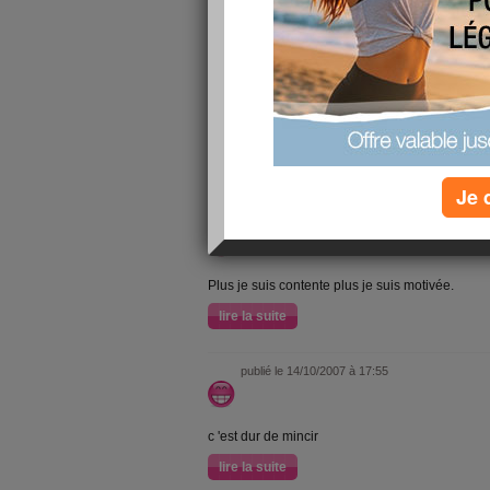
Vivement d'avoir p
publié le 18/10/2007 à 17:37
C'est po facile de perdre du poids stt quand on
A l'aide
lire la suite
Je 
publié le 15/10/2007 à 17:05
Plus je suis contente plus je suis motivée.
lire la suite
publié le 14/10/2007 à 17:55
c 'est dur de mincir
lire la suite