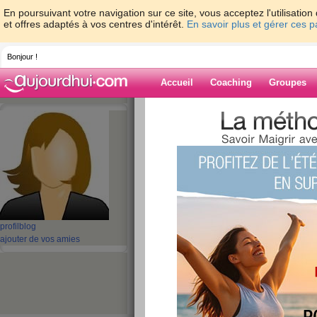
En poursuivant votre navigation sur ce site, vous acceptez l'utilisati
et offres adaptés à vos centres d'intérêt.
En savoir plus et gérer ces 
Bonjour !
Accueil
Coaching
Groupes
Accueil
>
espaces
>
Monel7
Blog de Monel7
aide blog
1 - 1 de 1
«
‹ Préc.
1
Suiv. ›
»
profil
blog
ajouter de vos amies
Je mappelle Minel
publié le 18/01/2010 à 13:10
Je mappelle Minela
lire la suite