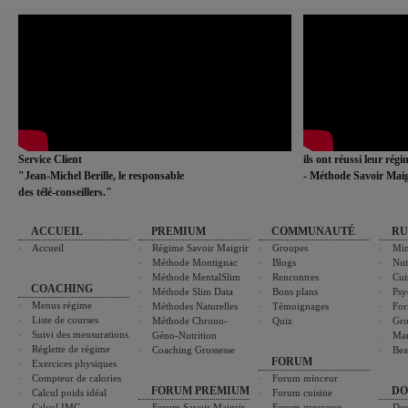
Service Client
ils ont réussi leur rég
"Jean-Michel Berille, le responsable
- Méthode Savoir Maig
des télé-conseillers."
ACCUEIL
PREMIUM
COMMUNAUTÉ
RU
Accueil
Régime Savoir Maigrir
Groupes
Min
Méthode Montignac
Blogs
Nut
Méthode MentalSlim
Rencontres
Cui
COACHING
Méthode Slim Data
Bons plans
Psy
Menus régime
Méthodes Naturelles
Témoignages
For
Liste de courses
Méthode Chrono-
Quiz
Gro
Suivi des mensurations
Géno-Nutrition
Ma
Réglette de régime
Coaching Grossesse
Bea
FORUM
Exercices physiques
Compteur de calories
Forum minceur
FORUM PREMIUM
DO
Calcul poids idéal
Forum cuisine
Calcul IMC
Forum Savoir Maigrir
Forum grossesse
Dos