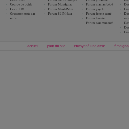
Courbe de poids
Forum Montignac
Forum maman bébé
Dos
Calcul IMG
Forum MentalSlim
Forum psycho
Dos
Grossesse mois par
Forum SLIM data
Forum forme santé
Dos
mois
Forum beauté
san
Forum communauté
Dos
Dos
Dos
accueil
plan du site
envoyer à une amie
témoigna
Forum minceur
Forum cuisine
Commencer un régime
boissons, vins et cocktails
Alimentation équilibrée et nutrition
astuces et bons plans
Minceur
Recette cuisine
exercices physiques
recette facile
produits minceur
Recette poulet
Tags
:
ventre plat
|
maigrir des fesses
|
abdominaux
|
régime américain
|
régime mayo
|
Découvrez aussi
:
exercices abdominaux
|
recette wok
|
ANXA Partenaires
:
Recette
de cuisine |
Recette cuisine
|