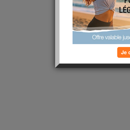
1 - 1 de 1
«
‹ Préc.
1
Suiv. ›
»
Je 