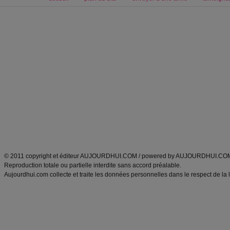
Forum minceur
Forum cuisine
Commencer un régime
boissons, vins et cocktails
Alimentation équilibrée et nutrition
astuces et bons plans
Minceur
Recette cuisine
exercices physiques
recette facile
produits minceur
Recette poulet
Tags
:
ventre plat
|
maigrir des fesses
|
abdominaux
|
régime américain
|
régime mayo
|
Découvrez aussi
:
exercices abdominaux
|
recette wok
|
ANXA Partenaires
:
Recette
de cuisine |
Recette cuisine
|
© 2011 copyright et éditeur AUJOURDHUI.COM / powered by AUJOURDHUI.CO
Reproduction totale ou partielle interdite sans accord préalable.
Aujourdhui.com collecte et traite les données personnelles dans le respect de la 