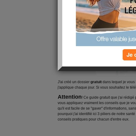
Je 
J'ai créé un dossier
gratuit
dans lequel je vous 
j'applique chaque jour. Si vous souhaitez le télé
Attention
! Ce guide gratuit que j'ai rédig
vous appliquez vraiment les conseils que je 
qu'il est facile de se "gaver" d'informations, sans
pourquoi j'ai identifié ici 3 piliers de notre santé
conseils pratiques pour chacun d'entre eux.