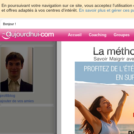
En poursuivant votre navigation sur ce site, vous acceptez l'utilisati
et offres adaptés à vos centres d'intérêt.
En savoir plus et gérer ces 
Bonjour !
Accueil
Coaching
Groupes
Accueil
>
espaces
>
MonCorpsEn3D
> Me
physique, anticancer, optimisme, minceur...
Blog de MonCo
aide blog
Mes propres prati
profil
blog
forme physique, an
ajouter de vos amies
optimisme, minceur
publié le 21/07/2010 à 10:27