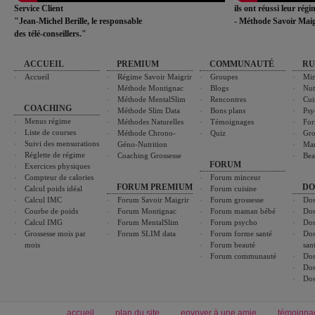
Service Client
ils ont réussi leur rég
"Jean-Michel Berille, le responsable
- Méthode Savoir Maig
des télé-conseillers."
ACCUEIL
PREMIUM
COMMUNAUTÉ
RU
Accueil
Régime Savoir Maigrir
Groupes
Min
Méthode Montignac
Blogs
Nut
Méthode MentalSlim
Rencontres
Cui
COACHING
Méthode Slim Data
Bons plans
Psy
Menus régime
Méthodes Naturelles
Témoignages
For
Liste de courses
Méthode Chrono-
Quiz
Gro
Suivi des mensurations
Géno-Nutrition
Ma
Réglette de régime
Coaching Grossesse
Bea
FORUM
Exercices physiques
Compteur de calories
Forum minceur
FORUM PREMIUM
DO
Calcul poids idéal
Forum cuisine
Calcul IMC
Forum Savoir Maigrir
Forum grossesse
Dos
Courbe de poids
Forum Montignac
Forum maman bébé
Dos
Calcul IMG
Forum MentalSlim
Forum psycho
Dos
Grossesse mois par
Forum SLIM data
Forum forme santé
Dos
mois
Forum beauté
san
Forum communauté
Dos
Dos
Dos
accueil
plan du site
envoyer à une amie
témoigna