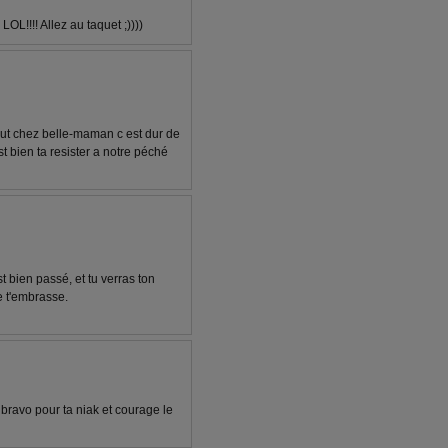
L!!!! Allez au taquet ;))))
out chez belle-maman c est dur de
st bien ta resister a notre péché
t bien passé, et tu verras ton
je t'embrasse.
 bravo pour ta niak et courage le