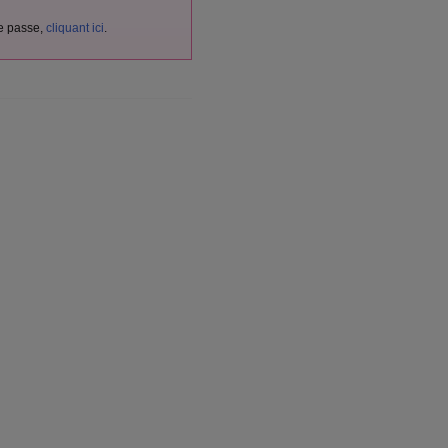
de passe,
cliquant ici
.