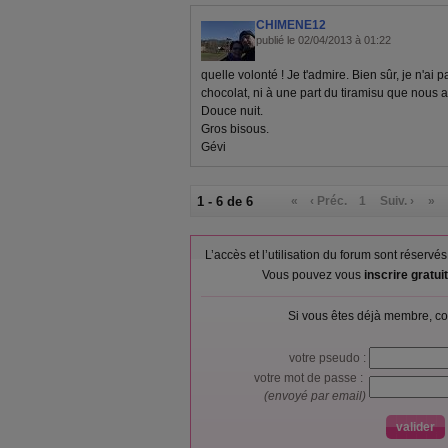
CHIMENE12
publié le 02/04/2013 à 01:22
quelle volonté ! Je t'admire. Bien sûr, je n'ai p
chocolat, ni à une part du tiramisu que nous 
Douce nuit.
Gros bisous.
Gévi
1 - 6 de 6
«
‹ Préc.
1
Suiv. ›
»
L’accès et l’utilisation du forum sont réser
Vous pouvez vous
inscrire gratu
Si vous êtes déjà membre, co
votre pseudo :
votre mot de passe :
(envoyé par email)