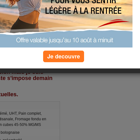
ille bébé! Sa maman
h, ensuite bon moment
pendant que les
aouh, lol!).
e-maman. Alors
iage et du mariage,
ur atteindre mon
raqué sur le chocolat et
Je decouvre
re-quart pour ne pas
ien mais je suis
ste s'impose demain
tuelles.
rémé, UHT, Pain complet,
rtisanale, Fromage fondu en
 en cubes 45-50% MG/MS
 bolognaise