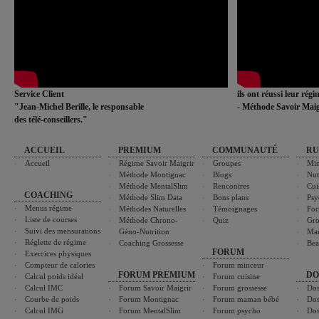
Service Client
ils ont réussi leur rég
"Jean-Michel Berille, le responsable
- Méthode Savoir Maig
des télé-conseillers."
ACCUEIL
PREMIUM
COMMUNAUTÉ
RU
Accueil
Régime Savoir Maigrir
Groupes
Min
Méthode Montignac
Blogs
Nut
Méthode MentalSlim
Rencontres
Cui
COACHING
Méthode Slim Data
Bons plans
Psy
Menus régime
Méthodes Naturelles
Témoignages
For
Liste de courses
Méthode Chrono-
Quiz
Gro
Suivi des mensurations
Géno-Nutrition
Ma
Réglette de régime
Coaching Grossesse
Bea
FORUM
Exercices physiques
Compteur de calories
Forum minceur
FORUM PREMIUM
DO
Calcul poids idéal
Forum cuisine
Calcul IMC
Forum Savoir Maigrir
Forum grossesse
Dos
Courbe de poids
Forum Montignac
Forum maman bébé
Dos
Calcul IMG
Forum MentalSlim
Forum psycho
Dos