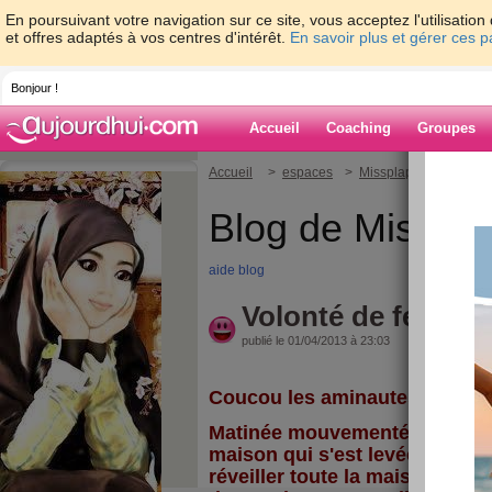
En poursuivant votre navigation sur ce site, vous acceptez l'utilisati
et offres adaptés à vos centres d'intérêt.
En savoir plus et gérer ces 
Bonjour !
Accueil
Coaching
Groupes
Accueil
>
espaces
>
Missplapla
> Volonté
Blog de Misspla
aide blog
Volonté de fer!
publié le 01/04/2013 à 23:03
Coucou les aminautes, comme
Matinée mouvementée avec ma 
maison qui s'est levée à 8h et 
réveiller toute la maison! Du c