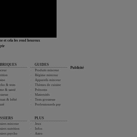
ime et cela les rend heureux
rir
BRIQUES
GUIDES
Publicité
ceur
Produits minceur
rition
Régime minceur
sine
Appareils minceur
cho & tests
Thèmes de cuisine
me & santé
Prénoms
ssesse
Maternités
man & bébé
Tests grossesse
uté
Professionnels psy
SSIERS
PLUS
siers minceur
Jeux
siers nutrition
Infos
siers psycho
Astro