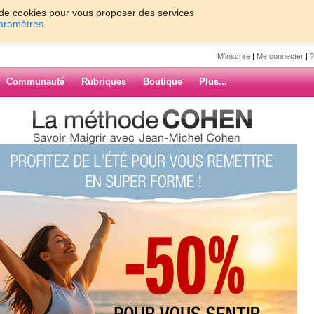
on de cookies pour vous proposer des services
paramètres.
M'inscrire
|
Me connecter
|
?
Communauté
Rubriques
Boutique
Plus...
 de fer!
pla
nt ça va?
petite nièce à la
qui s'est mise à
ARCHIVES
oup, j'ai du les