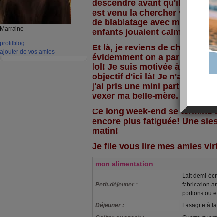
descendre avant qu'il ne réve
est venu la chercher vers 12
de blablatage avec ma soeur 
Marraine
enfants jouaient calmement (w
profil
blog
Et là, je reviens de chez bell
ajouter de vos amies
évidemment on a parlé du mar
lol! Je suis motivée à bloc po
objectif d'ici là! Je n'ai pas c
j'ai pris une mini part de quat
vexer ma belle-mère.
Ce long week-end se termine b
encore plus fatiguée! Une sie
matin!
Je file vous lire mes amies vir
mon alimentation
Lait demi-éc
Petit-déjeuner :
fabrication a
portions ou
Déjeuner :
Lasagne à la