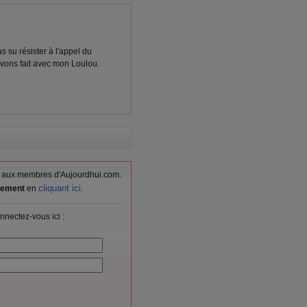
as su résister à l'appel du
avons fait avec mon Loulou.
vés aux membres d'Aujourdhui.com.
cliquant ici
itement
en
.
nnectez-vous ici :