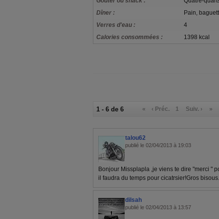
Goûter ou snack :
Quatre-quart
Dîner :
Pain, baguett
Verres d'eau :
4
Calories consommées :
1398 kcal
1 - 6 de 6
«
‹ Préc.
1
Suiv. ›
»
talou62
publié le 02/04/2013 à 19:03
Bonjour Missplapla ,je viens te dire "merci " p
il faudra du temps pour cicatrsier!Gros bisous
dilsah
publié le 02/04/2013 à 13:57