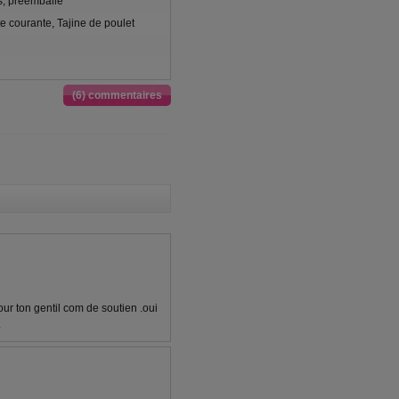
s, préemballé
e courante, Tajine de poulet
(6) commentaires
our ton gentil com de soutien .oui
.