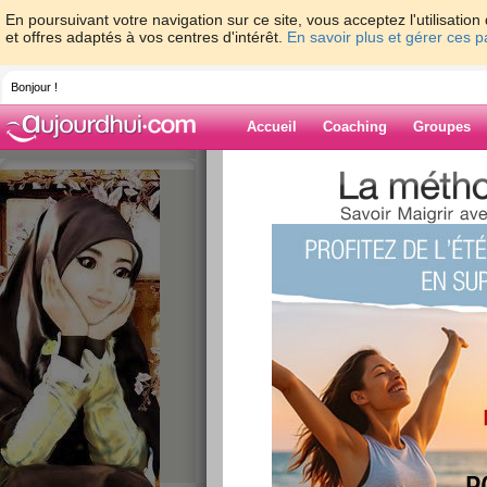
En poursuivant votre navigation sur ce site, vous acceptez l'utilisati
et offres adaptés à vos centres d'intérêt.
En savoir plus et gérer ces 
Bonjour !
Accueil
Coaching
Groupes
Accueil
>
espaces
>
Missplapla
> Repas 
Blog de Misspla
aide blog
Repas du 09 mars
publié le 10/03/2013 à 11:35
Coucou les filles, je poste auj
parce que je suis rentrée à 2h
maman donc j'ai pas pu.
Grosse prise de conscience. J