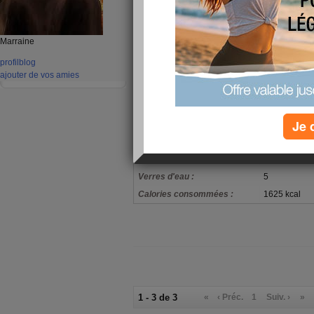
réré, il me reste plus qu'à fai
après-midi chez maman!
Marraine
mon alimentation
Lait demi-écr
profil
blog
Petit-déjeuner :
déjeuner
ajouter de vos amies
Salade de riz
Déjeuner :
écrémé, aux f
Salade de pâ
Je 
viande, Broc
Dîner :
thé, aromatis
concentré
Verres d'eau :
5
Calories consommées :
1625 kcal
1 - 3 de 3
«
‹ Préc.
1
Suiv. ›
»