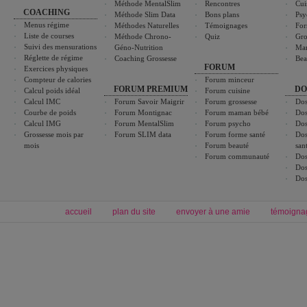
Méthode MentalSlim
Rencontres
Cui
COACHING
Méthode Slim Data
Bons plans
Psy
Menus régime
Méthodes Naturelles
Témoignages
For
Liste de courses
Méthode Chrono-
Quiz
Gro
Suivi des mensurations
Géno-Nutrition
Ma
Réglette de régime
Coaching Grossesse
Bea
FORUM
Exercices physiques
Compteur de calories
Forum minceur
FORUM PREMIUM
DO
Calcul poids idéal
Forum cuisine
Calcul IMC
Forum Savoir Maigrir
Forum grossesse
Dos
Courbe de poids
Forum Montignac
Forum maman bébé
Dos
Calcul IMG
Forum MentalSlim
Forum psycho
Dos
Grossesse mois par
Forum SLIM data
Forum forme santé
Dos
mois
Forum beauté
san
Forum communauté
Dos
Dos
Dos
accueil
plan du site
envoyer à une amie
témoigna
Forum minceur
Forum cuisine
Commencer un régime
boissons, vins et cocktails
Alimentation équilibrée et nutrition
astuces et bons plans
Minceur
Recette cuisine