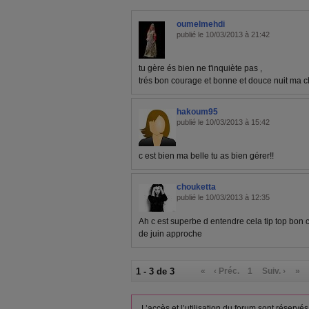
oumelmehdi
publié le 10/03/2013 à 21:42
tu gère és bien ne t'inquiète pas ,
trés bon courage et bonne et douce nuit ma 
hakoum95
publié le 10/03/2013 à 15:42
c est bien ma belle tu as bien gérer!!
chouketta
publié le 10/03/2013 à 12:35
Ah c est superbe d entendre cela tip top bon
de juin approche
1 - 3 de 3
«
‹ Préc.
1
Suiv. ›
»
L’accès et l’utilisation du forum sont réser