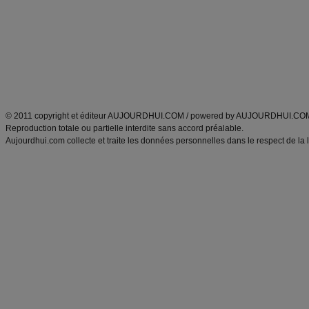
exercices physiques
recette facile
produits minceur
Recette poulet
Tags
:
ventre plat
|
maigrir des fesses
|
abdominaux
|
régime américain
|
régime mayo
|
Découvrez aussi
:
exercices abdominaux
|
recette wok
|
ANXA Partenaires
:
Recette
de cuisine |
Recette cuisine
|
© 2011 copyright et éditeur AUJOURDHUI.COM / powered by AUJOURDHUI.CO
Reproduction totale ou partielle interdite sans accord préalable.
Aujourdhui.com collecte et traite les données personnelles dans le respect de la 