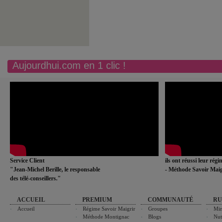
Aujourdhui.com en 1 clic !
Service Client
ils ont réussi leur rég
"Jean-Michel Berille, le responsable
- Méthode Savoir Maig
des télé-conseillers."
ACCUEIL
PREMIUM
COMMUNAUTÉ
RU
Accueil
Régime Savoir Maigrir
Groupes
Min
Méthode Montignac
Blogs
Nut