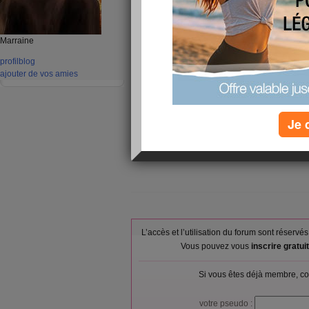
Lait demi-écr
Petit-déjeuner :
sablé, galett
Banane, fraîc
Marraine
Déjeuner :
Merguez, boe
profil
blog
Lait demi-écr
ajouter de vos amies
Goûter ou snack :
400 g ou bou
MG
Dîner :
Pâtes aliment
Je 
Verres d'eau :
5
Calories consommées :
1603 kcal
L’accès et l’utilisation du forum sont réser
Vous pouvez vous
inscrire gratu
Si vous êtes déjà membre, co
votre pseudo :