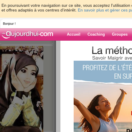
En poursuivant votre navigation sur ce site, vous acceptez l'utilisati
et offres adaptés à vos centres d'intérêt.
En savoir plus et gérer ces 
Bonjour !
Accueil
Coaching
Groupes
Accueil
>
espaces
>
Missplapla
> Mardi pl
Blog de Misspla
aide blog
Mardi pluvieux...
publié le 29/01/2013 à 18:02
Mais avec 12°, on ne va pas se
Zéro grignotage, paru tenu au
mon alimentation