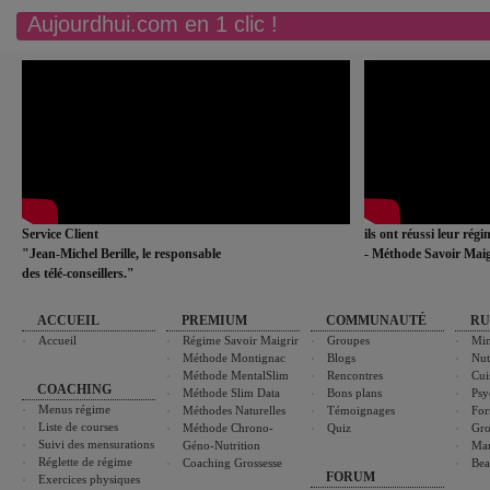
Aujourdhui.com en 1 clic !
Service Client
ils ont réussi leur rég
"Jean-Michel Berille, le responsable
- Méthode Savoir Maig
des télé-conseillers."
ACCUEIL
PREMIUM
COMMUNAUTÉ
RU
Accueil
Régime Savoir Maigrir
Groupes
Min
Méthode Montignac
Blogs
Nut
Méthode MentalSlim
Rencontres
Cui
COACHING
Méthode Slim Data
Bons plans
Psy
Menus régime
Méthodes Naturelles
Témoignages
For
Liste de courses
Méthode Chrono-
Quiz
Gro
Suivi des mensurations
Géno-Nutrition
Ma
Réglette de régime
Coaching Grossesse
Bea
FORUM
Exercices physiques