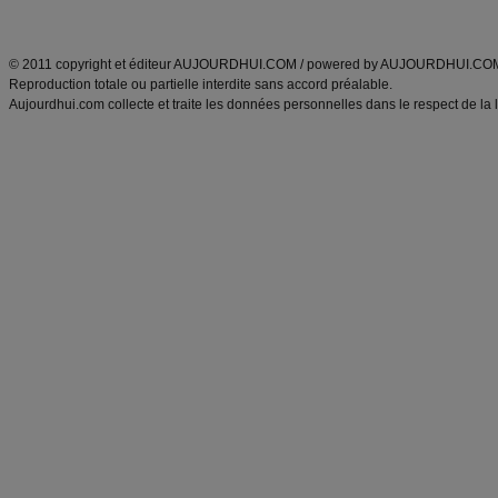
ANXA Partenaires
:
Recette
de cuisine |
Recette cuisine
|
© 2011 copyright et éditeur AUJOURDHUI.COM / powered by AUJOURDHUI.CO
Reproduction totale ou partielle interdite sans accord préalable.
Aujourdhui.com collecte et traite les données personnelles dans le respect de la 