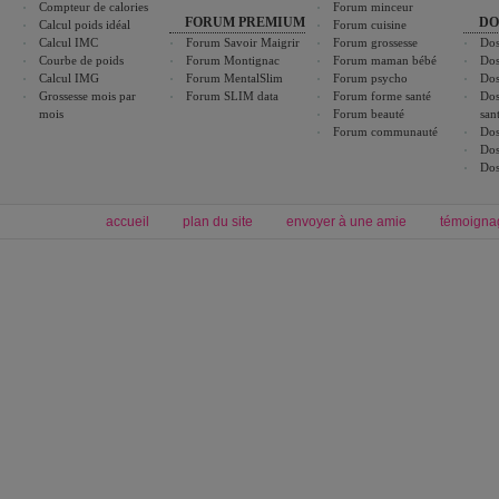
Compteur de calories
Forum minceur
FORUM PREMIUM
DO
Calcul poids idéal
Forum cuisine
Calcul IMC
Forum Savoir Maigrir
Forum grossesse
Dos
Courbe de poids
Forum Montignac
Forum maman bébé
Dos
Calcul IMG
Forum MentalSlim
Forum psycho
Dos
Grossesse mois par
Forum SLIM data
Forum forme santé
Dos
mois
Forum beauté
san
Forum communauté
Dos
Dos
Dos
accueil
plan du site
envoyer à une amie
témoigna
Forum minceur
Forum cuisine
Commencer un régime
boissons, vins et cocktails
Alimentation équilibrée et nutrition
astuces et bons plans
Minceur
Recette cuisine
exercices physiques
recette facile
produits minceur
Recette poulet
Tags
:
ventre plat
|
maigrir des fesses
|
abdominaux
|
régime américain
|
régime mayo
|
Découvrez aussi
:
exercices abdominaux
|
recette wok
|