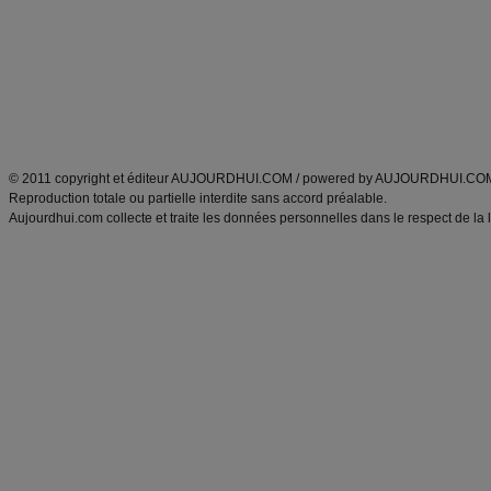
exercices physiques
recette facile
produits minceur
Recette poulet
Tags
:
ventre plat
|
maigrir des fesses
|
abdominaux
|
régime américain
|
régime mayo
|
Découvrez aussi
:
exercices abdominaux
|
recette wok
|
ANXA Partenaires
:
Recette
de cuisine |
Recette cuisine
|
© 2011 copyright et éditeur AUJOURDHUI.COM / powered by AUJOURDHUI.CO
Reproduction totale ou partielle interdite sans accord préalable.
Aujourdhui.com collecte et traite les données personnelles dans le respect de la 