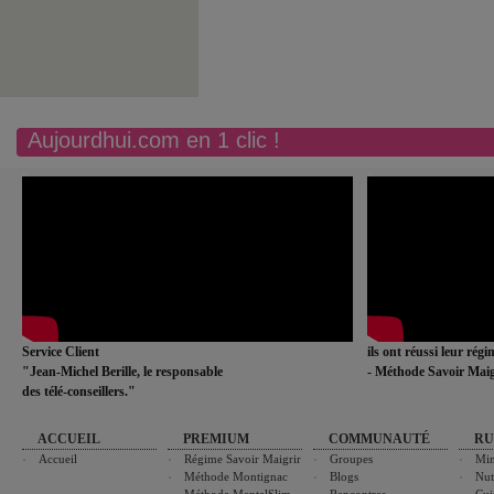
Aujourdhui.com en 1 clic !
Service Client
ils ont réussi leur rég
"Jean-Michel Berille, le responsable
- Méthode Savoir Maig
des télé-conseillers."
ACCUEIL
PREMIUM
COMMUNAUTÉ
RU
Accueil
Régime Savoir Maigrir
Groupes
Min
Méthode Montignac
Blogs
Nut