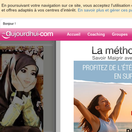
En poursuivant votre navigation sur ce site, vous acceptez l'utilisati
et offres adaptés à vos centres d'intérêt.
En savoir plus et gérer ces 
Bonjour !
Accueil
Coaching
Groupes
Accueil
>
espaces
>
Missplapla
> On cont
Blog de Misspla
aide blog
On continue...
publié le 24/01/2013 à 19:50
J2 de ma bonne résolution, lo
continuer à noter sur le site 
c'est relativement long malhe
suis plûtot fière de moi même 
pain ce midi!