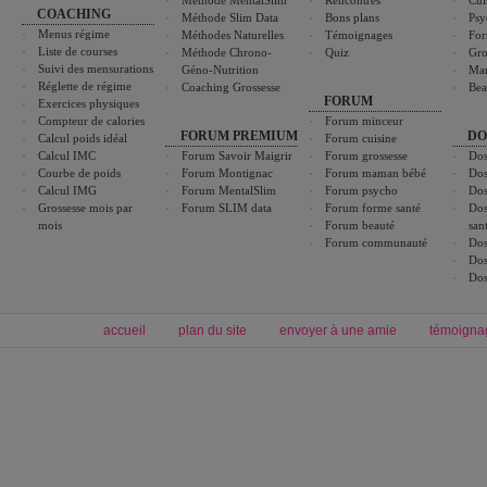
Méthode MentalSlim
Rencontres
Cui
COACHING
Méthode Slim Data
Bons plans
Psy
Menus régime
Méthodes Naturelles
Témoignages
For
Liste de courses
Méthode Chrono-
Quiz
Gro
Suivi des mensurations
Géno-Nutrition
Ma
Réglette de régime
Coaching Grossesse
Bea
FORUM
Exercices physiques
Compteur de calories
Forum minceur
FORUM PREMIUM
DO
Calcul poids idéal
Forum cuisine
Calcul IMC
Forum Savoir Maigrir
Forum grossesse
Dos
Courbe de poids
Forum Montignac
Forum maman bébé
Dos
Calcul IMG
Forum MentalSlim
Forum psycho
Dos
Grossesse mois par
Forum SLIM data
Forum forme santé
Dos
mois
Forum beauté
san
Forum communauté
Dos
Dos
Dos
accueil
plan du site
envoyer à une amie
témoigna
Forum minceur
Forum cuisine
Commencer un régime
boissons, vins et cocktails
Alimentation équilibrée et nutrition
astuces et bons plans
Minceur
Recette cuisine