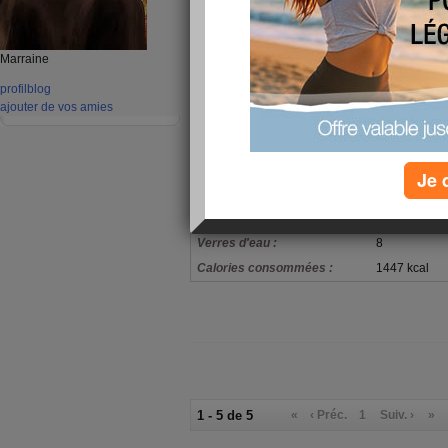
Il faut que je me contrôle car c
baptême à mon neveu...
Marraine
mon alimentation
profil
blog
ajouter de vos amies
Boisson au th
Petit-déjeuner :
beurre, sablé
Omelette au 
Déjeuner :
Dinde, escal
Je 
Goûter ou snack :
Biscuit sec, t
Dîner :
Lasagne à la
Verres d'eau :
8
Calories consommées :
1447 kcal
1 - 5 de 5
«
‹ Préc.
1
Suiv. ›
»