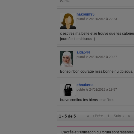
Samia..
hakoum95
publié le 24/01/2013 à 22:23
c est tres ma belle et je trouve que tes calorie
journée !des bisous :)
aida544
publié le 24/01/2013 à 20:27
Bonsoir,bon courage miss.bonne nuit.bisous.
chouketta
publié le 24/01/2013 à 19:57
bravo continu tes biens tes efforts
1 - 5 de 5
«
‹ Préc.
1
Suiv. ›
»
L’accès et l’utilisation du forum sont réser