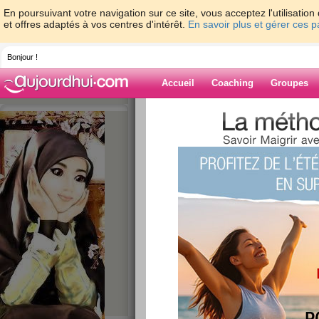
En poursuivant votre navigation sur ce site, vous acceptez l'utilisati
et offres adaptés à vos centres d'intérêt.
En savoir plus et gérer ces 
Bonjour !
Accueil
Coaching
Groupes
Accueil
>
espaces
>
Missplapla
> Une pre
Blog de Misspla
aide blog
Une première nuit!
publié le 23/12/2012 à 19:42
Yahoo! Ma fille a dormi de 22h
nuit! Dommage que c'est le jou
maman et on a fait une petite
3h du mat' en attendant qu'elle
a bien eu la coquine!!!