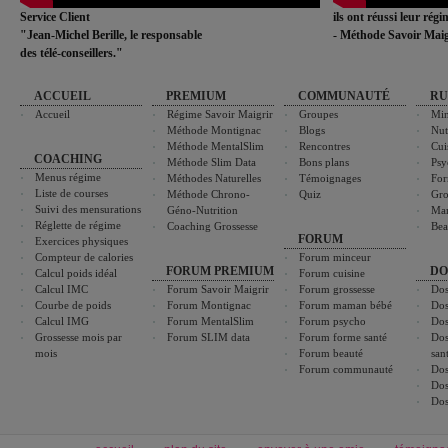
Service Client
ils ont réussi leur rég
"Jean-Michel Berille, le responsable
- Méthode Savoir Maig
des télé-conseillers."
ACCUEIL
PREMIUM
COMMUNAUTÉ
RU
Accueil
Régime Savoir Maigrir
Groupes
Min
Méthode Montignac
Blogs
Nut
Méthode MentalSlim
Rencontres
Cui
COACHING
Méthode Slim Data
Bons plans
Psy
Menus régime
Méthodes Naturelles
Témoignages
For
Liste de courses
Méthode Chrono-
Quiz
Gro
Suivi des mensurations
Géno-Nutrition
Ma
Réglette de régime
Coaching Grossesse
Bea
FORUM
Exercices physiques
Compteur de calories
Forum minceur
FORUM PREMIUM
DO
Calcul poids idéal
Forum cuisine
Calcul IMC
Forum Savoir Maigrir
Forum grossesse
Dos
Courbe de poids
Forum Montignac
Forum maman bébé
Dos
Calcul IMG
Forum MentalSlim
Forum psycho
Dos
Grossesse mois par
Forum SLIM data
Forum forme santé
Dos
mois
Forum beauté
san
Forum communauté
Dos
Dos
Dos