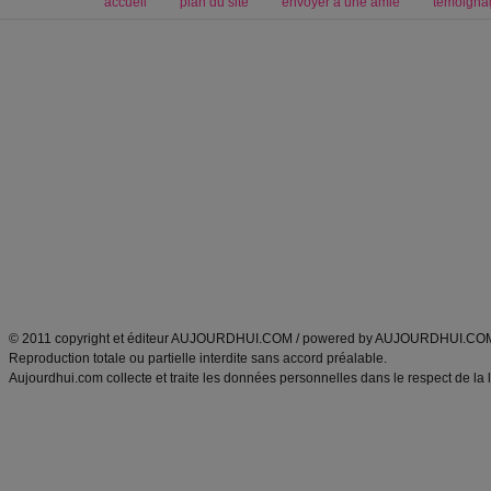
accueil
plan du site
envoyer à une amie
témoigna
Forum minceur
Forum cuisine
Commencer un régime
boissons, vins et cocktails
Alimentation équilibrée et nutrition
astuces et bons plans
Minceur
Recette cuisine
exercices physiques
recette facile
produits minceur
Recette poulet
Tags
:
ventre plat
|
maigrir des fesses
|
abdominaux
|
régime américain
|
régime mayo
|
Découvrez aussi
:
exercices abdominaux
|
recette wok
|
ANXA Partenaires
:
Recette
de cuisine |
Recette cuisine
|
© 2011 copyright et éditeur AUJOURDHUI.COM / powered by AUJOURDHUI.CO
Reproduction totale ou partielle interdite sans accord préalable.
Aujourdhui.com collecte et traite les données personnelles dans le respect de la 