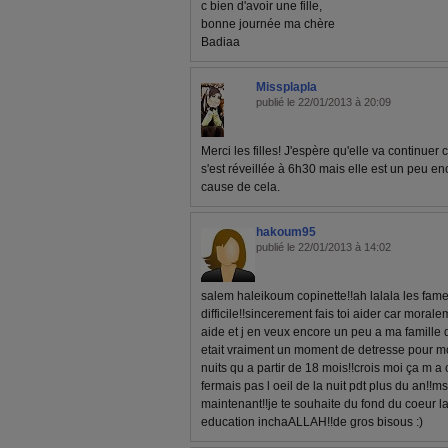
c bien d'avoir une fille,
bonne journée ma chère
Badiaa
Missplapla
publié le 22/01/2013 à 20:09
Merci les filles! J'espère qu'elle va continue
s'est réveillée à 6h30 mais elle est un peu en
cause de cela.
hakoum95
publié le 22/01/2013 à 14:02
salem haleikoum copinette!!ah lalala les fam
difficile!!sincerement fais toi aider car morale
aide et j en veux encore un peu a ma famille 
etait vraiment un moment de detresse pour mo
nuits qu a partir de 18 mois!!crois moi ça m a
fermais pas l oeil de la nuit pdt plus du an!
maintenant!!je te souhaite du fond du coeur la
education inchaALLAH!!de gros bisous :)