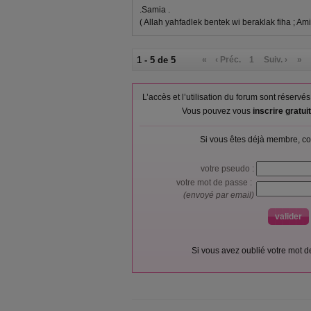
.Samia .
( Allah yahfadlek bentek wi beraklak fiha ; Ami
1 - 5 de 5
«
‹ Préc.
1
Suiv. ›
»
L’accès et l’utilisation du forum sont réser
Vous pouvez vous
inscrire gratu
Si vous êtes déjà membre, co
votre pseudo :
votre mot de passe :
(envoyé par email)
Si vous avez oublié votre mot 