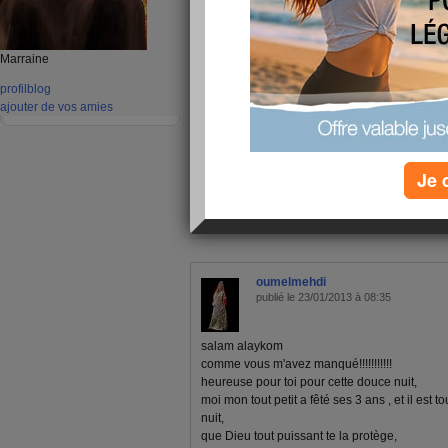
J'espère qu'elle nous refera 
nuit...
Marraine
A suivre, lol
profil
blog
ajouter de vos amies
Je 
1 - 5 de 5
«
‹ Préc.
1
Suiv. ›
»
oumelmehdi
publié le 23/01/2013 à 08:35
salam alaykom
comme vous m'avez manqué!!!!!!!!!!!
heureuse pour toi pour cette douce nuit,
moi mon tout petit a fêté ses 3 ans , et il est 
nuit,
que Dieu tout puissant te la protège,