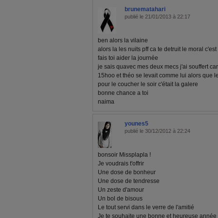
brunematahari
publié le 21/01/2013 à 22:17
ben alors la vilaine
alors la les nuits pff ca te detruit le moral c'es
fais toi aider la journée
je sais quavec mes deux mecs j'ai souffert c
15hoo et théo se levait comme lui alors que le
pour le coucher le soir c'était la galere
bonne chance a toi
naima
younes5
publié le 30/12/2012 à 22:24
bonsoir Missplapla !
Je voudrais t'offrir
Une dose de bonheur
Une dose de tendresse
Un zeste d'amour
Un bol de bisous
Le tout servi dans le verre de l'amitié
Je te souhaite une bonne et heureuse année a