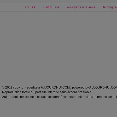
accueil
plan du site
envoyer à une amie
témoigna
Forum minceur
Forum cuisine
Commencer un régime
boissons, vins et cocktails
Alimentation équilibrée et nutrition
astuces et bons plans
Minceur
Recette cuisine
exercices physiques
recette facile
produits minceur
Recette poulet
Tags
:
ventre plat
|
maigrir des fesses
|
abdominaux
|
régime américain
|
régime mayo
|
Découvrez aussi
:
exercices abdominaux
|
recette wok
|
ANXA Partenaires
:
Recette
de cuisine |
Recette cuisine
|
© 2011 copyright et éditeur AUJOURDHUI.COM / powered by AUJOURDHUI.CO
Reproduction totale ou partielle interdite sans accord préalable.
Aujourdhui.com collecte et traite les données personnelles dans le respect de la 