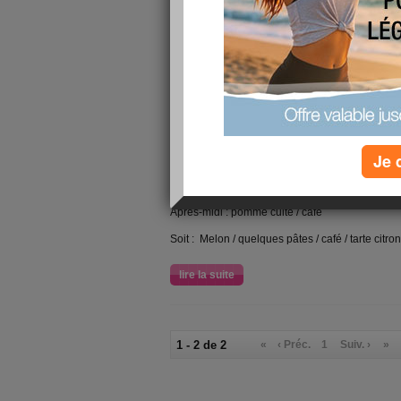
Soir : compote / café
lire la suite
Repas 28/07/2013
publié le 29/07/2013 à 10:55
Je 
Matin : 1 café + banane
Midi : 1 tranche poisson terrine / compote
Apres-midi : pomme cuite / café
Soit : Melon / quelques pâtes / café / tarte citr
lire la suite
1 - 2 de 2
«
‹ Préc.
1
Suiv. ›
»