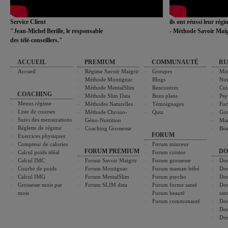
Service Client
ils ont réussi leur rég
"Jean-Michel Berille, le responsable
- Méthode Savoir Maig
des télé-conseillers."
ACCUEIL
PREMIUM
COMMUNAUTÉ
RU
Accueil
Régime Savoir Maigrir
Groupes
Min
Méthode Montignac
Blogs
Nut
Méthode MentalSlim
Rencontres
Cui
COACHING
Méthode Slim Data
Bons plans
Psy
Menus régime
Méthodes Naturelles
Témoignages
For
Liste de courses
Méthode Chrono-
Quiz
Gro
Suivi des mensurations
Géno-Nutrition
Ma
Réglette de régime
Coaching Grossesse
Bea
FORUM
Exercices physiques
Compteur de calories
Forum minceur
FORUM PREMIUM
DO
Calcul poids idéal
Forum cuisine
Calcul IMC
Forum Savoir Maigrir
Forum grossesse
Dos
Courbe de poids
Forum Montignac
Forum maman bébé
Dos
Calcul IMG
Forum MentalSlim
Forum psycho
Dos
Grossesse mois par
Forum SLIM data
Forum forme santé
Dos
mois
Forum beauté
san
Forum communauté
Dos
Dos
Dos