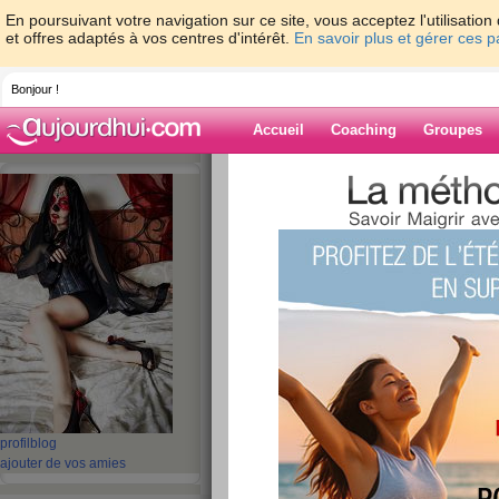
En poursuivant votre navigation sur ce site, vous acceptez l'utilisati
et offres adaptés à vos centres d'intérêt.
En savoir plus et gérer ces 
Bonjour !
Accueil
Coaching
Groupes
Accueil
>
espaces
>
Miss-Hellfest
Blog de Miss-Hel
aide blog
1 - 2 de 2
«
‹ Préc.
1
Suiv. ›
»
Repas : 29/07/2013
publié le 29/07/2013 à 10:56
profil
blog
Matin : café / banane / tarte citron
ajouter de vos amies
Aprem :