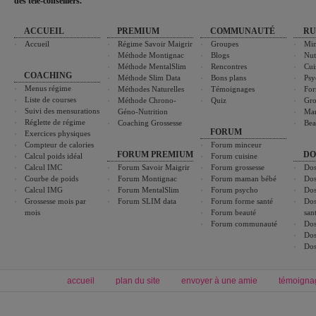
des télé-conseillers."
ACCUEIL
PREMIUM
COMMUNAUTÉ
RU
Accueil
Régime Savoir Maigrir
Groupes
Min
Méthode Montignac
Blogs
Nut
Méthode MentalSlim
Rencontres
Cui
COACHING
Méthode Slim Data
Bons plans
Psy
Menus régime
Méthodes Naturelles
Témoignages
For
Liste de courses
Méthode Chrono-
Quiz
Gro
Suivi des mensurations
Géno-Nutrition
Ma
Réglette de régime
Coaching Grossesse
Bea
FORUM
Exercices physiques
Compteur de calories
Forum minceur
FORUM PREMIUM
DO
Calcul poids idéal
Forum cuisine
Calcul IMC
Forum Savoir Maigrir
Forum grossesse
Dos
Courbe de poids
Forum Montignac
Forum maman bébé
Dos
Calcul IMG
Forum MentalSlim
Forum psycho
Dos
Grossesse mois par
Forum SLIM data
Forum forme santé
Dos
mois
Forum beauté
san
Forum communauté
Dos
Dos
Dos
accueil
plan du site
envoyer à une amie
témoigna
Forum minceur
Forum cuisine