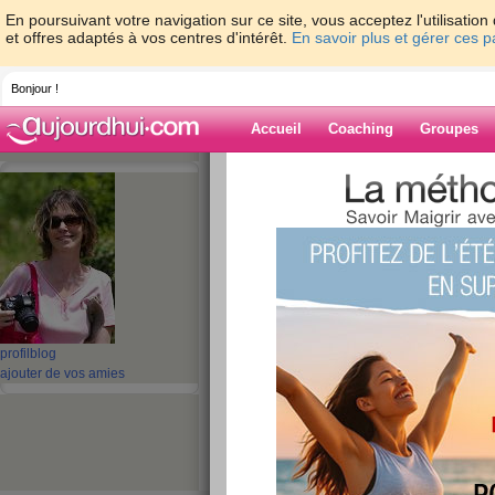
En poursuivant votre navigation sur ce site, vous acceptez l'utilisati
et offres adaptés à vos centres d'intérêt.
En savoir plus et gérer ces 
Bonjour !
Accueil
Coaching
Groupes
Accueil
>
espaces
>
MireilleMeyer
> Journ
Blog de Mireill
aide blog
Journée Positive 
publié le 22/02/2010 à 01:05
profil
blog
ajouter de vos amies
Journée Positive sur Nan
cecileneuv
rencontre organisée par
quand
où