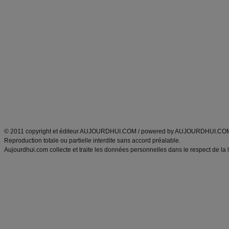
Commencer un régime
boissons, vins et cocktails
Alimentation équilibrée et nutrition
astuces et bons plans
Minceur
Recette cuisine
exercices physiques
recette facile
produits minceur
Recette poulet
Tags
:
ventre plat
|
maigrir des fesses
|
abdominaux
|
régime américain
|
régime mayo
|
Découvrez aussi
:
exercices abdominaux
|
recette wok
|
ANXA Partenaires
:
Recette
de cuisine |
Recette cuisine
|
© 2011 copyright et éditeur AUJOURDHUI.COM / powered by AUJOURDHUI.CO
Reproduction totale ou partielle interdite sans accord préalable.
Aujourdhui.com collecte et traite les données personnelles dans le respect de la 