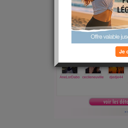
Pays 
FÉVR
départ
- 09:00h
28
Nante
fin
- 18:00h
plac
Nant
2010
Cette Journée Positive sera l'occasion pour vo
et surtout, une opportunité unique de mieux v
60€ repas compris !! Réservez vite votre place !
commentaires)
Je 
cet évènement a 5 invités confirmés
AneLorDabo
cecileneuville
djedje44
» 