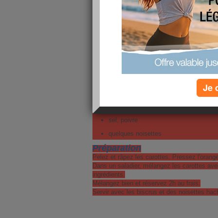
pour 2 personnes
300 g de carottes
1 orange
3 cuillerées à soupe d'huile de colza
1 cuillerées à soupe de vinaigre de cid
1 pincée de cannelle en poudre (que je 
Je 
pas la cannelle)
1 pincée de curcuma en poudre (2 pin
sel, poivre
quelques noisettes
Préparation
Pelez et râpez les carottes. Pressez l'orange
Dans un saladier, mélangez les carottes avec
ingrédients.
Mélangez bien et réservez 2h au frais.
Servir avec les biscrus et des noisettes ha