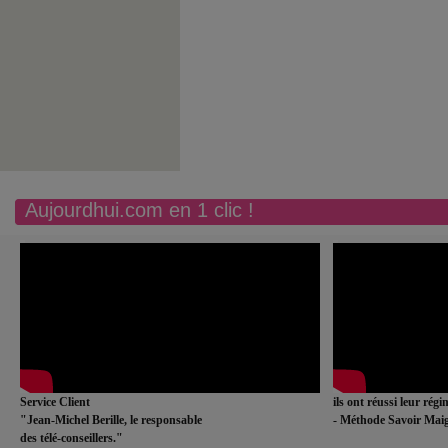
Aujourdhui.com en 1 clic !
Service Client
ils ont réussi leur rég
"Jean-Michel Berille, le responsable
- Méthode Savoir Maig
des télé-conseillers."