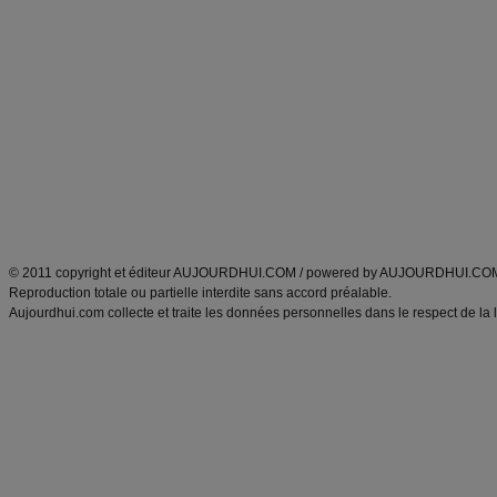
Alimentation équilibrée et nutrition
astuces et bons plans
Minceur
Recette cuisine
exercices physiques
recette facile
produits minceur
Recette poulet
Tags
:
ventre plat
|
maigrir des fesses
|
abdominaux
|
régime américain
|
régime mayo
|
Découvrez aussi
:
exercices abdominaux
|
recette wok
|
ANXA Partenaires
:
Recette
de cuisine |
Recette cuisine
|
© 2011 copyright et éditeur AUJOURDHUI.COM / powered by AUJOURDHUI.CO
Reproduction totale ou partielle interdite sans accord préalable.
Aujourdhui.com collecte et traite les données personnelles dans le respect de la 