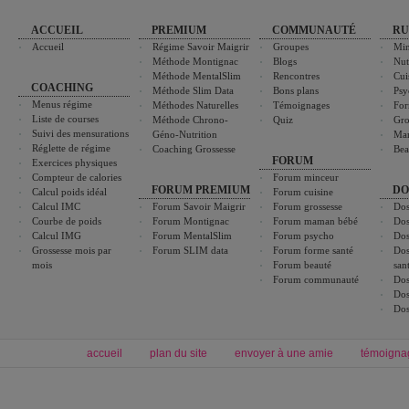
ACCUEIL
PREMIUM
COMMUNAUTÉ
RU
Accueil
Régime Savoir Maigrir
Groupes
Min
Méthode Montignac
Blogs
Nut
Méthode MentalSlim
Rencontres
Cui
COACHING
Méthode Slim Data
Bons plans
Psy
Menus régime
Méthodes Naturelles
Témoignages
For
Liste de courses
Méthode Chrono-
Quiz
Gro
Suivi des mensurations
Géno-Nutrition
Ma
Réglette de régime
Coaching Grossesse
Bea
FORUM
Exercices physiques
Compteur de calories
Forum minceur
FORUM PREMIUM
DO
Calcul poids idéal
Forum cuisine
Calcul IMC
Forum Savoir Maigrir
Forum grossesse
Dos
Courbe de poids
Forum Montignac
Forum maman bébé
Dos
Calcul IMG
Forum MentalSlim
Forum psycho
Dos
Grossesse mois par
Forum SLIM data
Forum forme santé
Dos
mois
Forum beauté
san
Forum communauté
Dos
Dos
Dos
accueil
plan du site
envoyer à une amie
témoigna
Forum minceur
Forum cuisine
Commencer un régime
boissons, vins et cocktails