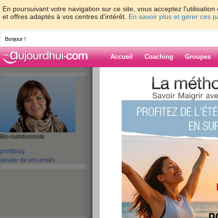
En poursuivant votre navigation sur ce site, vous acceptez l'utilisati
et offres adaptés à vos centres d'intérêt.
En savoir plus et gérer ces 
Bonjour !
Accueil
Coaching
Groupes
Accueil
>
espaces
>
MarionKaplan
> sala
Blog de Marion
aide blog
salade de carottes
Bio-nutritionniste
profil
blog
publié le 19/12/2012 à 17:59
ajouter de vos amies
Une recette de
Odélices
, un peu modifiée.
C'est une bonne salade vitaminée que j'
"
biscrus
betteraves et carottes", bien croq
Ingrédients