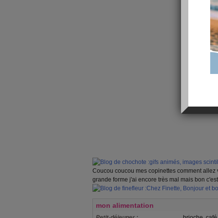
Coucou coucou mes copinettes comment allez v
grande forme j'ai encore très mal mais bon c'
mon alimentation
Petit-déjeuner :
brioche, café