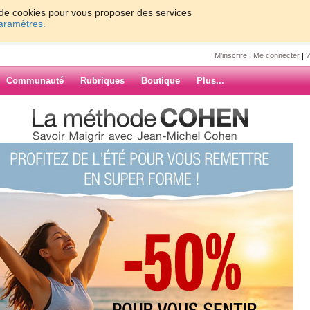
on de cookies pour vous proposer des services
paramètres.
M'inscrire
|
Me connecter
|
?
Communauté
Rubriques
Boutique
Plus...
embre 2009 ANNIVERSAIRE DE MA
na
E MA NIECE
!
ARCHIVES