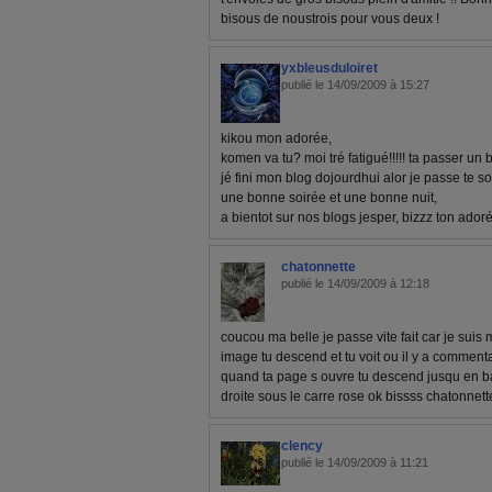
bisous de noustrois pour vous deux !
yxbleusduloiret
publié le 14/09/2009 à 15:27
kikou mon adorée,
komen va tu? moi tré fatigué!!!!! ta passer u
jé fini mon blog dojourdhui alor je passe te 
une bonne soirée et une bonne nuit,
a bientot sur nos blogs jesper, bizzz ton adoré
chatonnette
publié le 14/09/2009 à 12:18
coucou ma belle je passe vite fait car je suis
image tu descend et tu voit ou il y a comment
quand ta page s ouvre tu descend jusqu en bas 
droite sous le carre rose ok bissss chatonnett
clency
publié le 14/09/2009 à 11:21