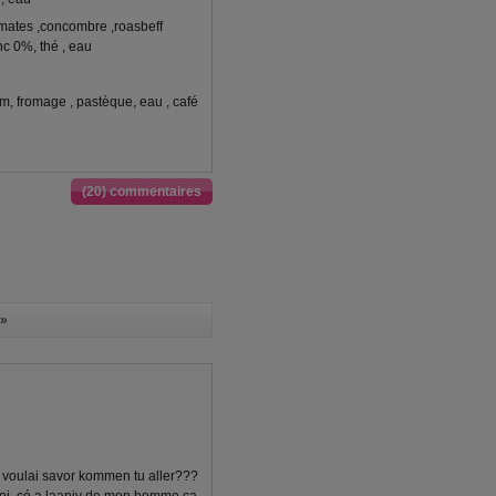
mates ,concombre ,roasbeff
c 0%, thé , eau
m, fromage , pastèque, eau , café
(20) commentaires
»
e voulai savor kommen tu aller???