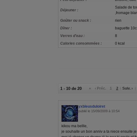
Salade de to
Déjeuner :
,fromage blan
Goûter ou snack :
rien
Dîner :
baguette 10c
Verres d'eau :
8
Calories consommées :
0 kcal
1 - 10 de 20
«
‹ Préc.
1
2
Suiv. ›
yxbleusduloiret
publié le 15/09/2009 à 10:54
kikou ma bellle,
je souhaite un bon anniv a ta niece ensuite j