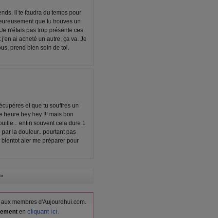
rends. Il te faudra du temps pour
Heureusement que tu trouves un
Je n'étais pas trop présente ces
 j'en ai acheté un autre, ça va. Je
ous, prend bien soin de toi.
récupéres et que tu souffres un
e heure hey hey !!! mais bon
ouille... enfin souvent cela dure 1
e par la douleur.. pourtant pas
s bientot aler me préparer pour
»
vés aux membres d'Aujourdhui.com.
cliquant ici
itement
en
.