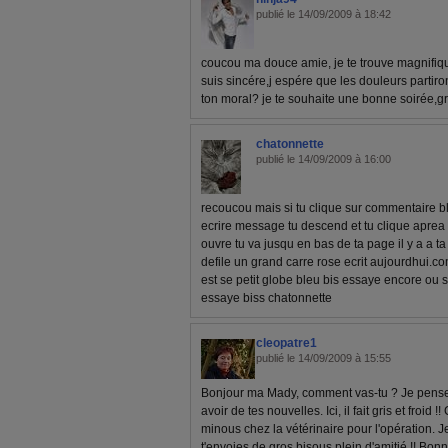
publié le 14/09/2009 à 18:42
coucou ma douce amie, je te trouve magnifiqu
suis sincére,j espére que les douleurs partiro
ton moral? je te souhaite une bonne soirée,gr
chatonnette
publié le 14/09/2009 à 16:00
recoucou mais si tu clique sur commentaire bl
ecrire message tu descend et tu clique apre
ouvre tu va jusqu en bas de ta page il y a a t
defile un grand carre rose ecrit aujourdhui.com
est se petit globe bleu bis essaye encore ou sil 
essaye biss chatonnette
cleopatre1
publié le 14/09/2009 à 15:55
Bonjour ma Mady, comment vas-tu ? Je pense 
avoir de tes nouvelles. Ici, il fait gris et froid 
minous chez la vétérinaire pour l'opération. 
t'envoies de gros bisous plein d'amitié !! Bon