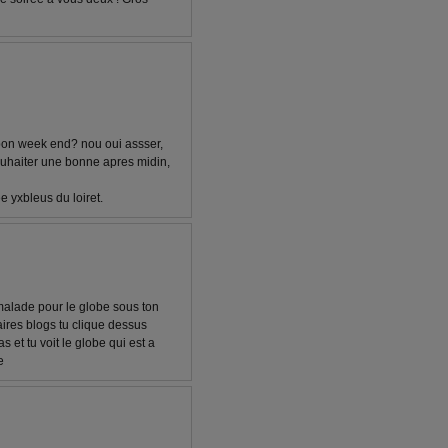
n bon week end? nou oui assser,
souhaiter une bonne apres midin,
e yxbleus du loiret.
 malade pour le globe sous ton
aires blogs tu clique dessus
et tu voit le globe qui est a
e