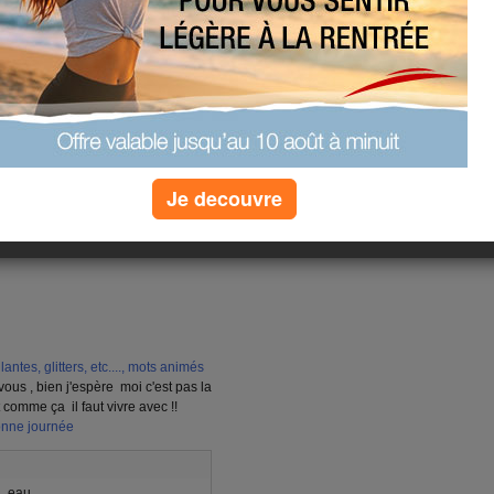
Je decouvre
ous , bien j'espère
moi c'est pas la
est comme ça
il faut vivre avec !!
 , eau