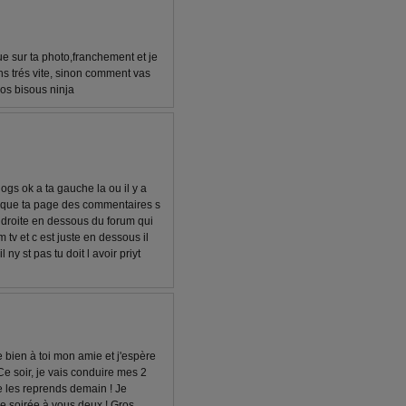
e sur ta photo,franchement et je
ns trés vite, sinon comment vas
os bisous ninja
ogs ok a ta gauche la ou il y a
a que ta page des commentaires s
a droite en dessous du forum qui
 tv et c est juste en dessous il
ny st pas tu doit l avoir priyt
bien à toi mon amie et j'espère
!! Ce soir, je vais conduire mes 2
Je les reprends demain ! Je
ne soirée à vous deux ! Gros