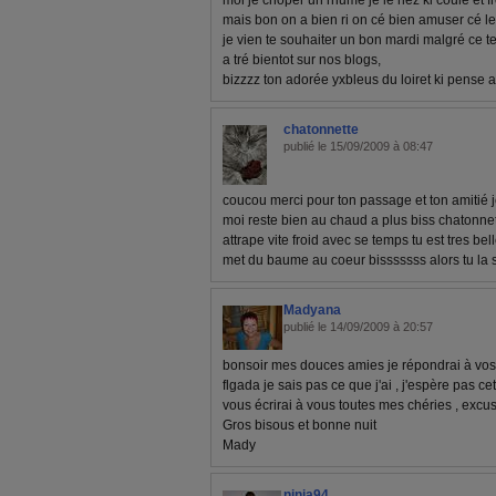
moi jé choper un rhume jé le nez ki coule et 
mais bon on a bien ri on cé bien amuser cé le 
je vien te souhaiter un bon mardi malgré ce 
a tré bientot sur nos blogs,
bizzzz ton adorée yxbleus du loiret ki pense a 
chatonnette
publié le 15/09/2009 à 08:47
coucou merci pour ton passage et ton amitié 
moi reste bien au chaud a plus biss chatonnet
attrape vite froid avec se temps tu est tres bell
met du baume au coeur bisssssss alors tu la 
Madyana
publié le 14/09/2009 à 20:57
bonsoir mes douces amies je répondrai à vos
flgada je sais pas ce que j'ai , j'espère pas ce
vous écrirai à vous toutes mes chéries , exc
Gros bisous et bonne nuit
Mady
ninja94