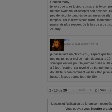
Coucou Mady,
je vois que tu es toujours triste, et je te comp
ne plus avoir mal et accepter son absence. 
peu de réconfort auprés de tes amies du site. 
temps si, car je n'avais plus d'ordi, maintenant
passerais plus souvent. Je te fais de gros bis
AUdray
ITD
publié le 14/09/2009 à 07:03
je passe faire un ptit coucou, j'espère que tu 
peu moins. pour moi ce matin debout à la 1èr
sciatique en vue pour la journée ouille ouille 
à 2 jour, j'espère, car réveillé de bonne heur 
douillette. sinon comment vas tu ? Bon je vai
bosser. Bisous bonne journée. ISA
1 - 10 de 20
«
‹ Préc.
1
2
Suiv. ›
L’accès et l’utilisation du forum sont réser
Vous pouvez vous
inscrire gratu