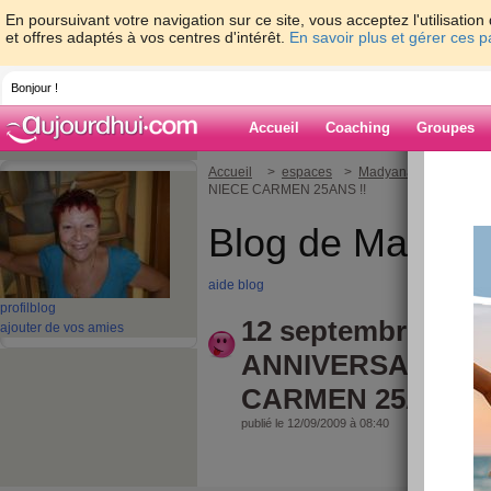
En poursuivant votre navigation sur ce site, vous acceptez l'utilisati
et offres adaptés à vos centres d'intérêt.
En savoir plus et gérer ces 
Bonjour !
Accueil
Coaching
Groupes
Accueil
>
espaces
>
Madyana
> 12 sept
NIECE CARMEN 25ANS !!
Blog de Madya
aide blog
profil
blog
12 septembre 2009
ajouter de vos amies
ANNIVERSAIRE D
CARMEN 25ANS !
publié le 12/09/2009 à 08:40