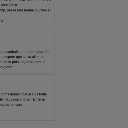
froi, cé a laaniv de mon homme ca
principal!!!
temp, passe une bonne journée et
toi!!
je te souhaite une bonnejournée
te espere que sa va aller on
e sur ta phto un joli sourire sa
se globe
 coms demain car je suis toute
tte mauvaise grippe !! Enfin je
usez moi encore