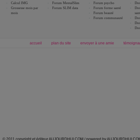
Calcul IMG
Forum MentalSlim
Forum psycho
Dos
Grossesse mois par
Forum SLIM data
Forum forme santé
Dos
mois
Forum beauté
san
Forum communauté
Dos
Dos
Dos
accueil
plan du site
envoyer à une amie
témoigna
Forum minceur
Forum cuisine
Commencer un régime
boissons, vins et cocktails
Alimentation équilibrée et nutrition
astuces et bons plans
Minceur
Recette cuisine
exercices physiques
recette facile
produits minceur
Recette poulet
Tags
:
ventre plat
|
maigrir des fesses
|
abdominaux
|
régime américain
|
régime mayo
|
Découvrez aussi
:
exercices abdominaux
|
recette wok
|
ANXA Partenaires
:
Recette
de cuisine |
Recette cuisine
|
© 2011 copyright et éditeur AUJOURDHUI.COM / powered by AUJOURDHUI.CO