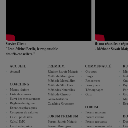
Service Client
ils ont réussi leur rég
"Jean-Michel Berille, le responsable
- Méthode Savoir Maig
des télé-conseillers."
ACCUEIL
PREMIUM
COMMUNAUTÉ
RU
Accueil
Régime Savoir Maigrir
Groupes
Min
Méthode Montignac
Blogs
Nut
Méthode MentalSlim
Rencontres
Cui
COACHING
Méthode Slim Data
Bons plans
Psy
Menus régime
Méthodes Naturelles
Témoignages
For
Liste de courses
Méthode Chrono-
Quiz
Gro
Suivi des mensurations
Géno-Nutrition
Ma
Réglette de régime
Coaching Grossesse
Bea
FORUM
Exercices physiques
Compteur de calories
Forum minceur
FORUM PREMIUM
DO
Calcul poids idéal
Forum cuisine
Calcul IMC
Forum Savoir Maigrir
Forum grossesse
Dos
Courbe de poids
Forum Montignac
Forum maman bébé
Dos