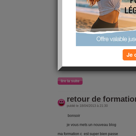
je vous souhaite un bon premier mai avec les 
je voudrais vous parlez de la biodanza
c est une danse de groupes pour que notre corps
accord
j en fait depuis 2MOIS ENVIRON ET CA AIDE
AVEC SOI MEME
Je 
JE VOUS MET UN LIEN YEN A DANS TOUTE
CA COUTE PAS TRES CHER POUR ETRE EN PA
www
.biodanza-danse-et-vie;com
lire la suite
retour de formatio
publié le 18/04/2013 à 21:30
bonsoir
je vous mets un nouveau blog
ma formation c est super bien passe