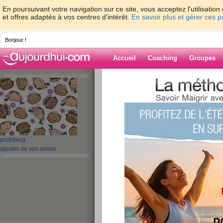
En poursuivant votre navigation sur ce site, vous acceptez l'utilisati
et offres adaptés à vos centres d'intérêt.
En savoir plus et gérer ces 
Bonjour !
Accueil
Coaching
Groupes
Accueil
>
espaces
>
MURIELOU
Blog de MURI
aide blog
profil
blog
ajouter de vos amies
1 - 10 de 105
«
1 - 10
11 - 11
»
«
‹ Préc.
1
2
3
4
5
6
biodanza
publié le 01/05/2013 à 17:04