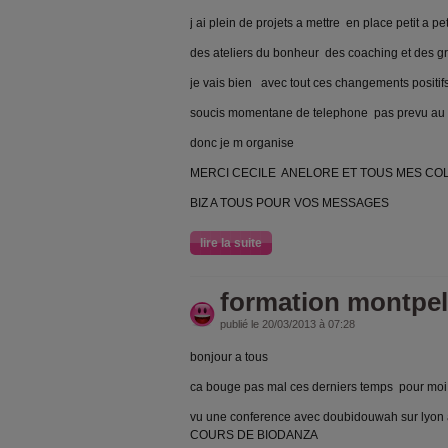
j ai plein de projets a mettre en place petit a pe
des ateliers du bonheur des coaching et des gro
je vais bien avec tout ces changements positif
soucis momentane de telephone pas prevu a
donc je m organise
MERCI CECILE ANELORE ET TOUS MES CO
BIZ A TOUS POUR VOS MESSAGES
lire la suite
formation montpell
publié le 20/03/2013 à 07:28
bonjour a tous
ca bouge pas mal ces derniers temps pour moi
vu une conference avec doubidouwah sur lyon
COURS DE BIODANZA