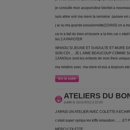
je consulte mon acupuncteur bientot a nouvea
suis allee voir ma mere la semaine passee en a
j ai vu ma grande poussinnette(22ANS) on a 
ca m a fait du bien et bizarre a la fois car c etait
les 2 A PAPOTER
WHAOU SI JEUNE ET SI ADULTE ET MURE D
SON CDI .... JE L AIME BEAUCOUP COMME 
13ANS(ce sont les enfants de mon frere unique
ma relation avec ma mere et eux a toujours ete
lire la suite
ATELIERS DU B
publié le 22/11/2012 à 22:00
J AIFAIS UN ATELIER AVEC COLETTE A ECH
c etait super sympa les kiffs relaxation.....
MERCI COLETTE