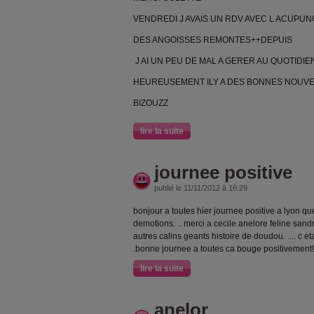
VENDREDI J AVAIS UN RDV AVEC L ACUP
DES ANGOISSES REMONTES++DEPUIS
J AI UN PEU DE MAL A GERER AU QUOTIDIE
HEUREUSEMENT ILY A DES BONNES NOUVE
BIZOUZZ
lire la suite
journee positive
publié le 11/11/2012 à 16:29
bonjour a toutes hier journee positive a lyon q
demotions. .. merci a cecile anelore feline sandr
autres calins geants histoire de doudou. .... c etait
.bonne journee a toutes ca bouge positivement!!
lire la suite
anelor