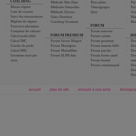
COACHING
Méthode Slim Data
Bons plans
Psy
Menus régime
Méthodes Naturelles
Témoignages
For
Liste de courses
Méthode Chrono-
Quiz
Gro
Suivi des mensurations
Géno-Nutrition
Ma
Réglette de régime
Coaching Grossesse
Bea
FORUM
Exercices physiques
Compteur de calories
Forum minceur
FORUM PREMIUM
DO
Calcul poids idéal
Forum cuisine
Calcul IMC
Forum Savoir Maigrir
Forum grossesse
Dos
Courbe de poids
Forum Montignac
Forum maman bébé
Dos
Calcul IMG
Forum MentalSlim
Forum psycho
Dos
Grossesse mois par
Forum SLIM data
Forum forme santé
Dos
mois
Forum beauté
san
Forum communauté
Dos
Dos
Dos
accueil
plan du site
envoyer à une amie
témoigna
Forum minceur
Forum cuisine
Commencer un régime
boissons, vins et cocktails
Alimentation équilibrée et nutrition
astuces et bons plans
Minceur
Recette cuisine
exercices physiques
recette facile