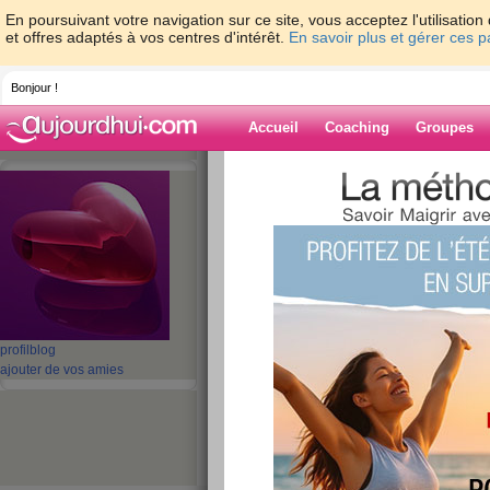
En poursuivant votre navigation sur ce site, vous acceptez l'utilisati
et offres adaptés à vos centres d'intérêt.
En savoir plus et gérer ces 
Bonjour !
Accueil
Coaching
Groupes
Accueil
>
espaces
>
Lukinette56
> Je vien
sur aujourdhui.com, et vous ?
Blog de Lukinet
aide blog
Je viens juste de m
profil
blog
minutes sur aujou
ajouter de vos amies
vous ?
publié le 26/09/2011 à 17:37