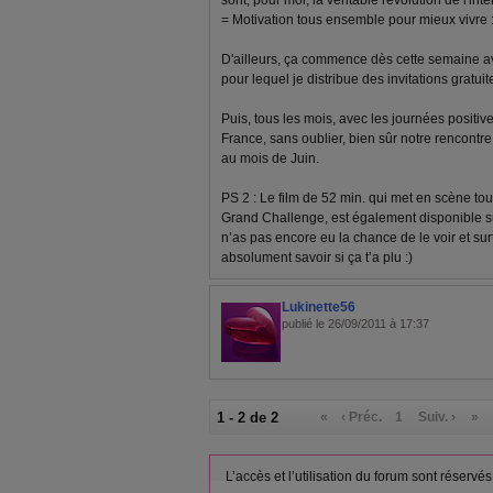
sont, pour moi, la véritable révolution de l'inter
= Motivation tous ensemble pour mieux vivre :
D'ailleurs, ça commence dès cette semaine av
pour lequel je distribue des invitations gratu
Puis, tous les mois, avec les journées positiv
France, sans oublier, bien sûr notre rencontr
au mois de Juin.
PS 2 : Le film de 52 min. qui met en scène to
Grand Challenge, est également disponible su
n’as pas encore eu la chance de le voir et sur
absolument savoir si ça t’a plu :)
Lukinette56
publié le 26/09/2011 à 17:37
1 - 2 de 2
«
‹ Préc.
1
Suiv. ›
»
L’accès et l’utilisation du forum sont réser