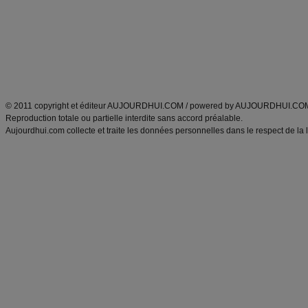
produits minceur
Recette poulet
Tags
:
ventre plat
|
maigrir des fesses
|
abdominaux
|
régime américain
|
régime mayo
|
Découvrez aussi
:
exercices abdominaux
|
recette wok
|
ANXA Partenaires
:
Recette
de cuisine |
Recette cuisine
|
© 2011 copyright et éditeur AUJOURDHUI.COM / powered by AUJOURDHUI.CO
Reproduction totale ou partielle interdite sans accord préalable.
Aujourdhui.com collecte et traite les données personnelles dans le respect de la 