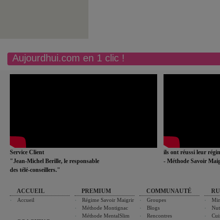
Aujourdhui.com en 1 clic !
Service Client
ils ont réussi leur rég
"Jean-Michel Berille, le responsable
- Méthode Savoir Maig
des télé-conseillers."
ACCUEIL
PREMIUM
COMMUNAUTÉ
RU
Accueil
Régime Savoir Maigrir
Groupes
Min
Méthode Montignac
Blogs
Nut
Méthode MentalSlim
Rencontres
Cui