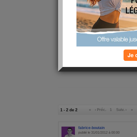
Je viens j
relaxer 2 
aujourdhu
vous ?
Je 
1 - 2 de 2
«
‹ Préc.
1
Suiv. ›
»
fabrice-boutain
publié le 31/01/2012 à 00:00