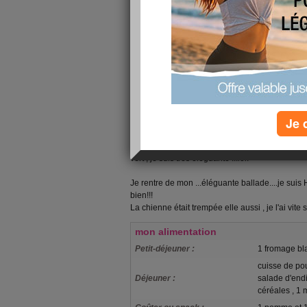
Je l'emmène chez mon garagiste pour la révision
Je 
Je suis à pied pour la journée!
Et il pleut , bien sur ....mais ce n'est pas grave
"par là à travers" avec mes belles bottes de plu
vert , je suis très éléguante ...lol.
Je rentre de mon ...éléguante ballade....je suis H
bien!!!
La chienne était trempée elle aussi , je l'ai vite
mon alimentation
Petit-déjeuner :
1 fromage bl
cuisse de po
Déjeuner :
salade d'endi
céréales , 1