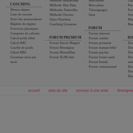
Méthode MentalSlim
Rencontres
Cui
COACHING
Méthode Slim Data
Bons plans
Psy
Menus régime
Méthodes Naturelles
Témoignages
For
Liste de courses
Méthode Chrono-
Quiz
Gro
Suivi des mensurations
Géno-Nutrition
Ma
Réglette de régime
Coaching Grossesse
Bea
FORUM
Exercices physiques
Compteur de calories
Forum minceur
FORUM PREMIUM
DO
Calcul poids idéal
Forum cuisine
Calcul IMC
Forum Savoir Maigrir
Forum grossesse
Dos
Courbe de poids
Forum Montignac
Forum maman bébé
Dos
Calcul IMG
Forum MentalSlim
Forum psycho
Dos
Grossesse mois par
Forum SLIM data
Forum forme santé
Dos
mois
Forum beauté
san
Forum communauté
Dos
Dos
Dos
accueil
plan du site
envoyer à une amie
témoigna
Forum minceur
Forum cuisine
Commencer un régime
boissons, vins et cocktails
Alimentation équilibrée et nutrition
astuces et bons plans
Minceur
Recette cuisine