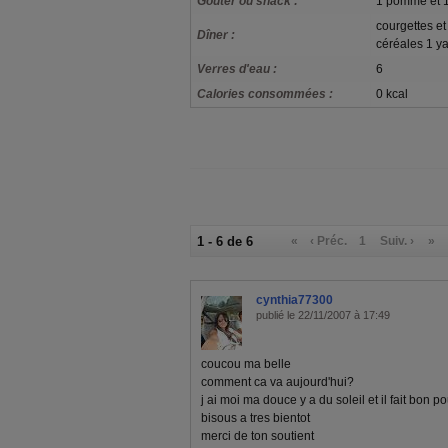
Goûter ou snack :
1 pomme et 1
courgettes et
Dîner :
céréales 1 y
Verres d'eau :
6
Calories consommées :
0 kcal
1 - 6 de 6
«
‹ Préc.
1
Suiv. ›
»
cynthia77300
publié le 22/11/2007 à 17:49
coucou ma belle
comment ca va aujourd'hui?
j ai moi ma douce y a du soleil et il fait bon po
bisous a tres bientot
merci de ton soutient