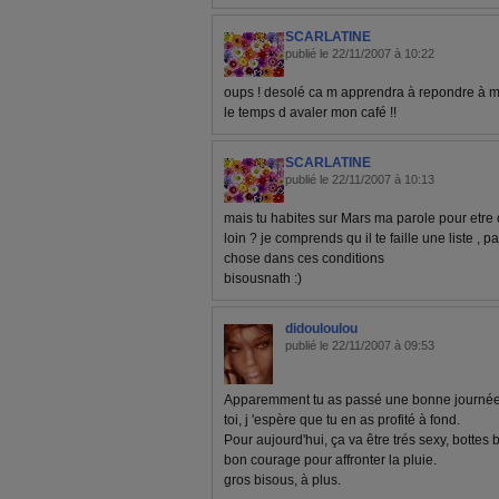
SCARLATINE
publié le 22/11/2007 à 10:22
oups ! desolé ca m apprendra à repondre à m
le temps d avaler mon café !!
SCARLATINE
publié le 22/11/2007 à 10:13
mais tu habites sur Mars ma parole pour etre o
loin ? je comprends qu il te faille une liste ,
chose dans ces conditions
bisousnath :)
didouloulou
publié le 22/11/2007 à 09:53
Apparemment tu as passé une bonne journée h
toi, j 'espère que tu en as profité à fond.
Pour aujourd'hui, ça va être trés sexy, bottes b
bon courage pour affronter la pluie.
gros bisous, à plus.