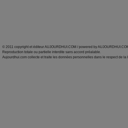
exercices physiques
recette facile
produits minceur
Recette poulet
Tags
:
ventre plat
|
maigrir des fesses
|
abdominaux
|
régime américain
|
régime mayo
|
Découvrez aussi
:
exercices abdominaux
|
recette wok
|
ANXA Partenaires
:
Recette
de cuisine |
Recette cuisine
|
© 2011 copyright et éditeur AUJOURDHUI.COM / powered by AUJOURDHUI.CO
Reproduction totale ou partielle interdite sans accord préalable.
Aujourdhui.com collecte et traite les données personnelles dans le respect de la 