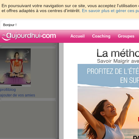
En poursuivant votre navigation sur ce site, vous acceptez l'utilisati
et offres adaptés à vos centres d'intérêt.
En savoir plus et gérer ces 
Bonjour !
Accueil
Coaching
Groupes
Accueil
>
espaces
>
Lilou05
> Aujourd'hui
Blog de Lilou05
aide blog
Aujourd'hui ....pas
profil
blog
ajouter de vos amies
publié le 22/11/2007 à 08:20