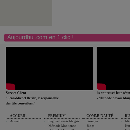
Aujourdhui.com en 1 clic !
Service Client
ils ont réussi leur rég
"Jean-Michel Berille, le responsable
- Méthode Savoir Maig
des télé-conseillers."
ACCUEIL
PREMIUM
COMMUNAUTÉ
RU
Accueil
Régime Savoir Maigrir
Groupes
Min
Méthode Montignac
Blogs
Nut