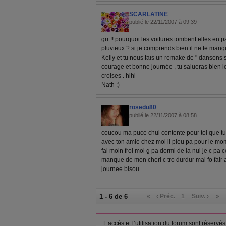
SCARLATINE
publié le 22/11/2007 à 09:39
grr !! pourquoi les voitures tombent elles en pan
pluvieux ? si je comprends bien il ne te man
Kelly et tu nous fais un remake de " dansons s
courage et bonne journée , tu salueras bien le
croises . hihi
Nath :)
rosedu80
publié le 22/11/2007 à 08:58
coucou ma puce chui contente pour toi que t
avec ton amie chez moi il pleu pa pour le mo
fai moin froi moi g pa dormi de la nui je c pa c
manque de mon cheri c tro durdur mai fo fair 
journee bisou
1 - 6 de 6
«
‹ Préc.
1
Suiv. ›
»
L’accès et l’utilisation du forum sont réser