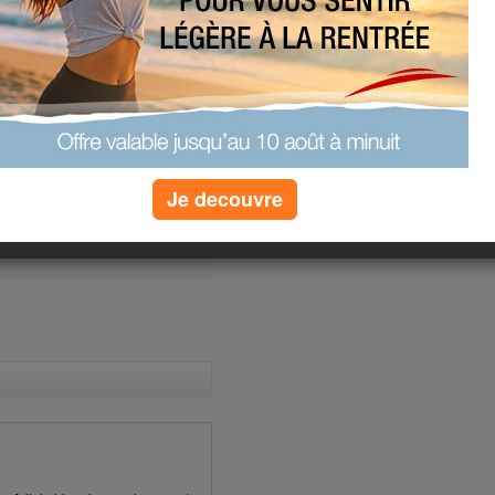
u des fausses annonces du type et le
d'avoir perdu un enfant qui n'avait
eux pas m'empêcher d'en toucher 2
mète.
ue j'ai? "ha? bon, vous devez avoir un
er"... réponses en bois du doc.
ile qu'à la première fausse alerte.
ée!
Je decouvre
(2) commentaires