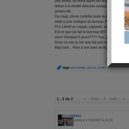
une erreur, on verra après les tests, j'ai déjà e
retour à la réalité était pas sympa, l'impression 
jamais été...
Du coup, stress contrôlé toute la matinée. J'p
mots à une collègue du bureau. Plans sur la co
Pi à 14h45 je craque, j'appelle: négatif.
Est-ce que j'ai fait le test trop tôt? Qu'est-ce q
virus" Pendant 5 jours???? "oui, ça devrait pass
Donc ce soir je me suis fait une raison, plus fac
Mais bon... Rien à voir avec le régime :-s désol
tags :
enceinte
,
stress
,
triste
1 - 2 de 2
«
‹ Préc.
1
Suiv. ›
»
jules
publié le 17/08/2007 à 20:29