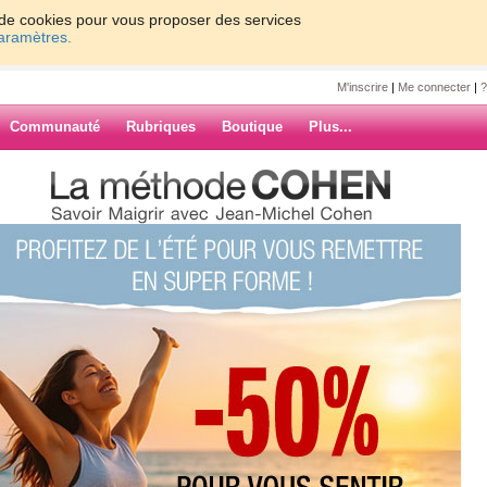
on de cookies pour vous proposer des services
paramètres.
M'inscrire
|
Me connecter
|
?
Communauté
Rubriques
Boutique
Plus...
ontinua
a
ans doute enceinte, allez faire une
ies et blablabla et blablabla".
ARCHIVES
s 14h. Je file au boulot, des rêves
rêver comme ça, c'est sans doute