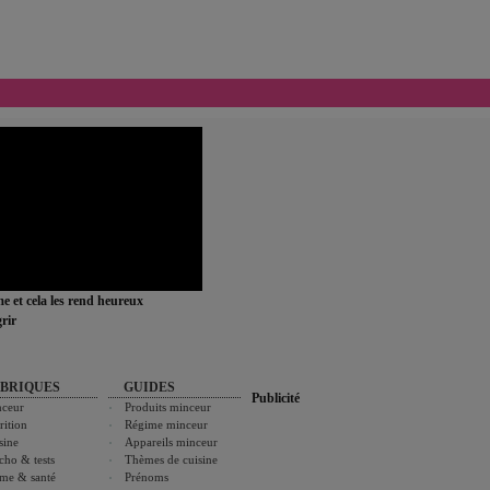
ime et cela les rend heureux
rir
BRIQUES
GUIDES
Publicité
ceur
Produits minceur
rition
Régime minceur
sine
Appareils minceur
cho & tests
Thèmes de cuisine
me & santé
Prénoms