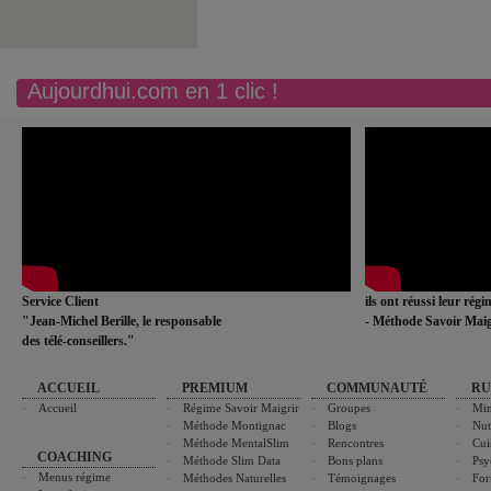
Aujourdhui.com en 1 clic !
Service Client
ils ont réussi leur rég
"Jean-Michel Berille, le responsable
- Méthode Savoir Maig
des télé-conseillers."
ACCUEIL
PREMIUM
COMMUNAUTÉ
RU
Accueil
Régime Savoir Maigrir
Groupes
Min
Méthode Montignac
Blogs
Nut
Méthode MentalSlim
Rencontres
Cui
COACHING
Méthode Slim Data
Bons plans
Psy
Menus régime
Méthodes Naturelles
Témoignages
For