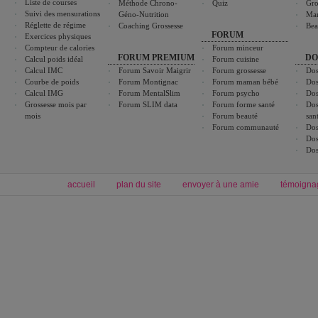
Liste de courses
Méthode Chrono-
Quiz
Gro
Suivi des mensurations
Géno-Nutrition
Ma
Réglette de régime
Coaching Grossesse
Bea
FORUM
Exercices physiques
Compteur de calories
Forum minceur
FORUM PREMIUM
DO
Calcul poids idéal
Forum cuisine
Calcul IMC
Forum Savoir Maigrir
Forum grossesse
Dos
Courbe de poids
Forum Montignac
Forum maman bébé
Dos
Calcul IMG
Forum MentalSlim
Forum psycho
Dos
Grossesse mois par
Forum SLIM data
Forum forme santé
Dos
mois
Forum beauté
san
Forum communauté
Dos
Dos
Dos
accueil
plan du site
envoyer à une amie
témoigna
Forum minceur
Forum cuisine
Commencer un régime
boissons, vins et cocktails
Alimentation équilibrée et nutrition
astuces et bons plans
Minceur
Recette cuisine
exercices physiques
recette facile
produits minceur
Recette poulet