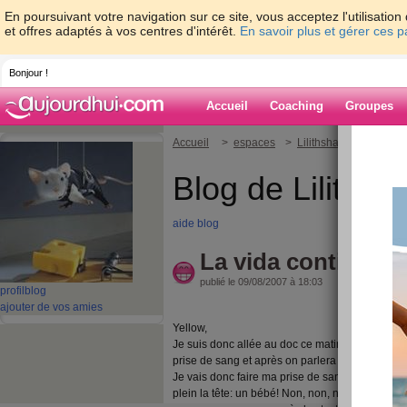
En poursuivant votre navigation sur ce site, vous acceptez l'utilisati
et offres adaptés à vos centres d'intérêt.
En savoir plus et gérer ces 
Bonjour !
Accueil
Coaching
Groupes
Accueil
>
espaces
>
Lilithsha
> La vida c
Blog de Lilithsh
aide blog
La vida continua
publié le 09/08/2007 à 18:03
profil
blog
ajouter de vos amies
Yellow,
Je suis donc allée au doc ce matin: "vous êtes s
prise de sang et après on parlera des échograph
Je vais donc faire ma prise de sang: résultat ver
plein la tête: un bébé! Non, non, non, faut pas 