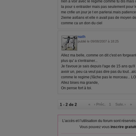
rien a voir avec le regime comme tu dis mais c
la pour s entraider mais pas seulement pour l
me cnfie un jour je t en parlerai.mais patience 
2ieme as6ans et elle n avait pas de moyen de
comme ca un don du ciel
nath
publié le 09/08/2007 à 18:25
Allez ma belle, comme on dit c'est en forgeant 
plus qu' a s'entrainer...
Je t'avoue je sais depuis l'age de 15 ans qu'i
avoir un, peu ca veut pas dire pas du tout...al
comme le regime j'lâche pas le morceau... L
Allez bises ma grande,
On pense fort à toi.
1 - 2 de 2
«
‹ Préc.
1
Suiv. ›
»
L’accès et l’utilisation du forum sont réser
Vous pouvez vous
inscrire gratu