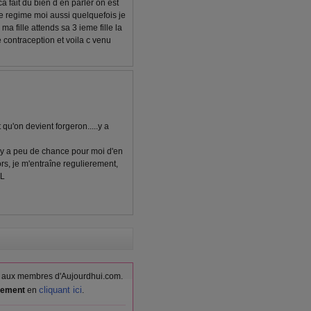
a fait du bien d en parler on est
e regime moi aussi quelquefois je
ma fille attends sa 3 ieme fille la
 contraception et voila c venu
qu'on devient forgeron.....y a
l y a peu de chance pour moi d'en
ors, je m'entraîne regulierement,
OL
vés aux membres d'Aujourdhui.com.
cliquant ici
itement
en
.