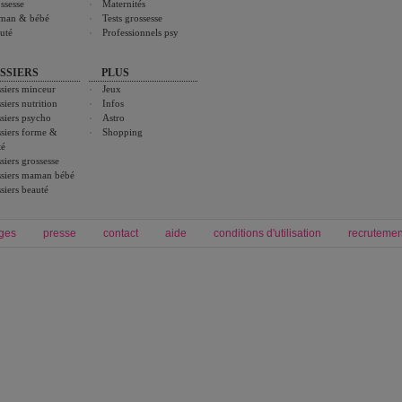
ssesse
Maternités
man & bébé
Tests grossesse
uté
Professionnels psy
SSIERS
PLUS
siers minceur
Jeux
siers nutrition
Infos
siers psycho
Astro
siers forme &
Shopping
té
siers grossesse
siers maman bébé
siers beauté
ges
presse
contact
aide
conditions d'utilisation
recrutemen
Forum grossesse et bébé
Forum psychologie
envie de bébé et de devenir maman
développement personnel et spiritua
accouchement et naissance de bébé
couple et sexualité
Grossesse et femme enceinte
Psychologie
symptome grossesse
intelligence et test de qi
calendrier de grossesse
test qi