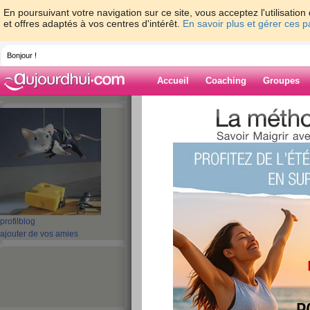
En poursuivant votre navigation sur ce site, vous acceptez l'utilisati
et offres adaptés à vos centres d'intérêt.
En savoir plus et gérer ces 
Bonjour !
Accueil
Coaching
Groupes
Accueil
>
espaces
>
Lilithsha
> Ce matin:
Blog de Lilithsh
aide blog
Ce matin: contrô
publié le 08/12/2008 à 11:58
profil
blog
ajouter de vos amies
Kikou!
Désolée pour le silence, je suis pas
J'ai eu la visite d'un contrôleur UR
super bien passé, j'ai eu droit aux 
tenue de mes comptes, youhou!!!