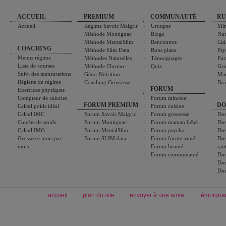
ACCUEIL
PREMIUM
COMMUNAUTÉ
RU
Accueil
Régime Savoir Maigrir
Groupes
Min
Méthode Montignac
Blogs
Nut
Méthode MentalSlim
Rencontres
Cui
COACHING
Méthode Slim Data
Bons plans
Psy
Menus régime
Méthodes Naturelles
Témoignages
For
Liste de courses
Méthode Chrono-
Quiz
Gro
Suivi des mensurations
Géno-Nutrition
Ma
Réglette de régime
Coaching Grossesse
Bea
FORUM
Exercices physiques
Compteur de calories
Forum minceur
FORUM PREMIUM
DO
Calcul poids idéal
Forum cuisine
Calcul IMC
Forum Savoir Maigrir
Forum grossesse
Dos
Courbe de poids
Forum Montignac
Forum maman bébé
Dos
Calcul IMG
Forum MentalSlim
Forum psycho
Dos
Grossesse mois par
Forum SLIM data
Forum forme santé
Dos
mois
Forum beauté
san
Forum communauté
Dos
Dos
Dos
accueil
plan du site
envoyer à une amie
témoigna
Forum minceur
Forum cuisine
Commencer un régime
boissons, vins et cocktails