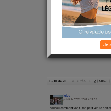
Minidou pousse bien, je ne peux plus
rigolo, mais ça se voit à peine que 
cas, je viens d'entamer mon 3ème moi
profiter de 20 mn de taf en moins to
sur, j'ai besoin de l'autorisation d
jour férié aujourd'hui (ha, ces espi
fériés!!!), je devrais donc attendre
J'espère que vous allez toutes bien,
Je 
coucou sur vos blogs respectifs... G
1 - 10 de 20
«
‹ Préc.
1
2
Suiv. ›
jules
publié le 07/01/2009 à 22:02
coucou comment vas tu ton petit ventre doit 