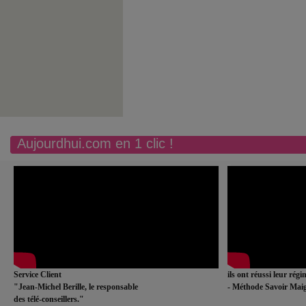
Aujourdhui.com en 1 clic !
Service Client
ils ont réussi leur rég
"Jean-Michel Berille, le responsable
- Méthode Savoir Maig
des télé-conseillers."