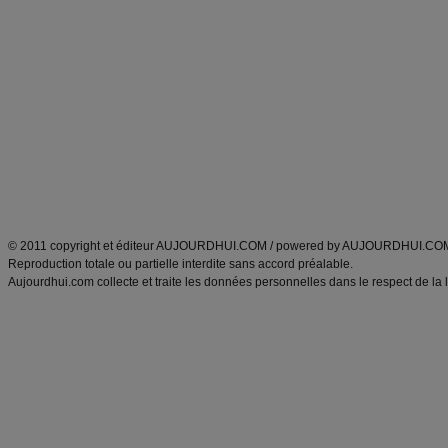
Alimentation équilibrée et nutrition
astuces et bons plans
Minceur
Recette cuisine
exercices physiques
recette facile
produits minceur
Recette poulet
Tags
:
ventre plat
|
maigrir des fesses
|
abdominaux
|
régime américain
|
régime mayo
|
Découvrez aussi
:
exercices abdominaux
|
recette wok
|
ANXA Partenaires
:
Recette
de cuisine |
Recette cuisine
|
© 2011 copyright et éditeur AUJOURDHUI.COM / powered by AUJOURDHUI.CO
Reproduction totale ou partielle interdite sans accord préalable.
Aujourdhui.com collecte et traite les données personnelles dans le respect de la 