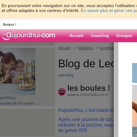
En poursuivant votre navigation sur ce site, vous acceptez l'utilisati
et offres adaptés à vos centres d'intérêt.
En savoir plus et gérer ces 
Bonjour !
Accueil
Coaching
Groupes
Accueil
>
espaces
>
Leontine27
> les bou
Blog de Leonti
aide blog
les boules !
publié le 07/10/2008 à 20:27
profil
blog
ajouter de vos amies
Aujourd'hui, c'est mardi et le mardi c'
Après une journée de taf, j'étais bie
défouler à la piscine, mais pas de bo
de grève !!!!!!!