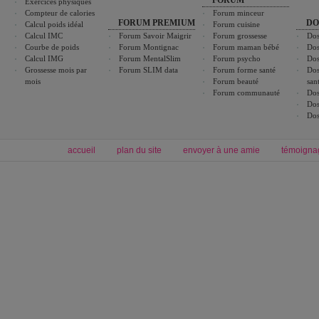
FORUM
Exercices physiques
Compteur de calories
Forum minceur
FORUM PREMIUM
DO
Calcul poids idéal
Forum cuisine
Calcul IMC
Forum Savoir Maigrir
Forum grossesse
Dos
Courbe de poids
Forum Montignac
Forum maman bébé
Dos
Calcul IMG
Forum MentalSlim
Forum psycho
Dos
Grossesse mois par
Forum SLIM data
Forum forme santé
Dos
mois
Forum beauté
san
Forum communauté
Dos
Dos
Dos
accueil
plan du site
envoyer à une amie
témoigna
Forum minceur
Forum cuisine
Commencer un régime
boissons, vins et cocktails
Alimentation équilibrée et nutrition
astuces et bons plans
Minceur
Recette cuisine
exercices physiques
recette facile
produits minceur
Recette poulet
Tags
:
ventre plat
|
maigrir des fesses
|
abdominaux
|
régime américain
|
régime mayo
|