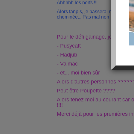
Ahhhhh les nerfs !!!
Alors tanpis, je passerai ma soirée 
cheminée... Pas mal non plus....
Pour le défi gainage, je peux déj
- Pusycatt
- Hadjub
- Valmac
- et... moi bien sûr
Alors d'autres personnes ?????
Peut être Poupette ????
Alors tenez moi au courant ca
!!!!
Merci déjà pour les premières in