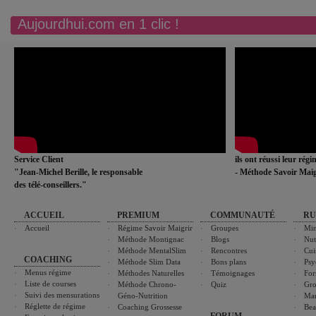
Aujourdhui.com en 1 clic !
Service Client
ils ont réussi leur rég
"Jean-Michel Berille, le responsable
- Méthode Savoir Maig
des télé-conseillers."
ACCUEIL
PREMIUM
COMMUNAUTÉ
RU
Accueil
Régime Savoir Maigrir
Groupes
Min
Méthode Montignac
Blogs
Nut
Méthode MentalSlim
Rencontres
Cui
COACHING
Méthode Slim Data
Bons plans
Psy
Menus régime
Méthodes Naturelles
Témoignages
For
Liste de courses
Méthode Chrono-
Quiz
Gro
Suivi des mensurations
Géno-Nutrition
Ma
Réglette de régime
Coaching Grossesse
Bea