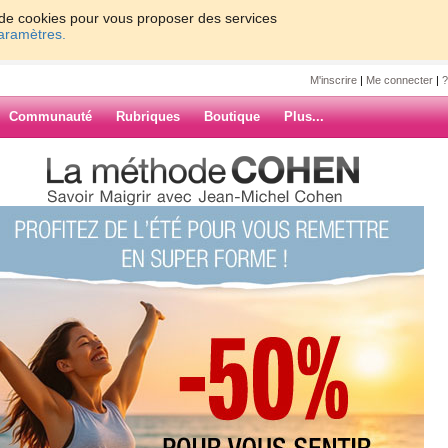
on de cookies pour vous proposer des services
paramètres.
M'inscrire
|
Me connecter
|
?
Communauté
Rubriques
Boutique
Plus...
les !
ne27
est piscine ! eh oui !
n contente d'aller me
l, c'était fermée pour cause
ARCHIVES