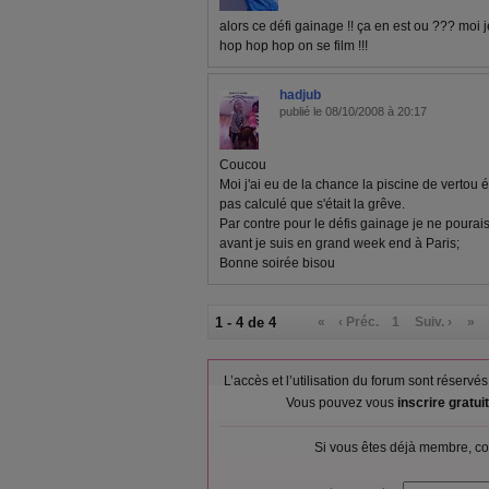
alors ce défi gainage !! ça en est ou ??? moi j
hop hop hop on se film !!!
hadjub
publié le 08/10/2008 à 20:17
Coucou
Moi j'ai eu de la chance la piscine de vertou 
pas calculé que s'était la grêve.
Par contre pour le défis gainage je ne pour
avant je suis en grand week end à Paris;
Bonne soirée bisou
1 - 4 de 4
«
‹ Préc.
1
Suiv. ›
»
L’accès et l’utilisation du forum sont réser
Vous pouvez vous
inscrire gratu
Si vous êtes déjà membre, co