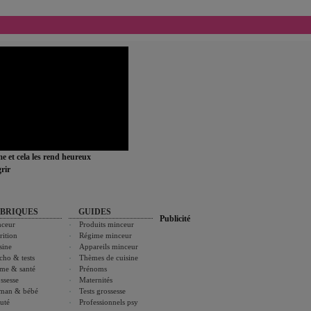
ime et cela les rend heureux
rir
BRIQUES
GUIDES
Publicité
ceur
Produits minceur
rition
Régime minceur
sine
Appareils minceur
cho & tests
Thèmes de cuisine
me & santé
Prénoms
ssesse
Maternités
man & bébé
Tests grossesse
uté
Professionnels psy