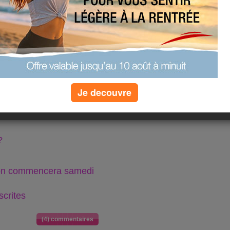
devant un bon feux de
à comptabiliser :
Je decouvre
?
r on commencera samedi
scrites
(4) commentaires