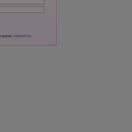
de passe,
cliquant ici
.