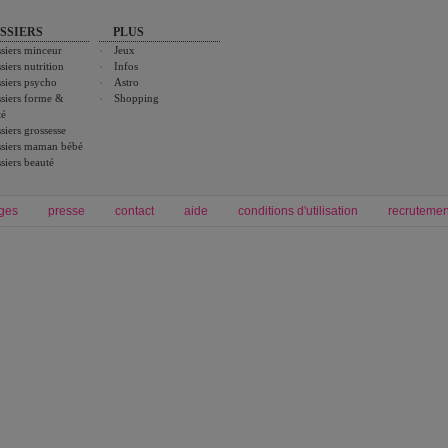
SSIERS
PLUS
siers minceur
Jeux
siers nutrition
Infos
siers psycho
Astro
siers forme &
Shopping
té
siers grossesse
siers maman bébé
siers beauté
ges
presse
contact
aide
conditions d'utilisation
recrutemen
Forum grossesse et bébé
Forum psychologie
envie de bébé et de devenir maman
développement personnel et spiritua
accouchement et naissance de bébé
couple et sexualité
Grossesse et femme enceinte
Psychologie
symptome grossesse
intelligence et test de qi
calendrier de grossesse
test qi
régime protéiné
|
maigrir du ventre
|