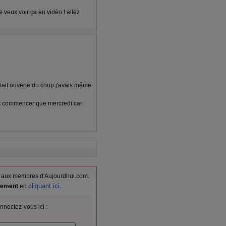
e veux voir ça en vidéo ! allez
était ouverte du coup j'avais même
ais commencer que mercredi car
vés aux membres d'Aujourdhui.com.
cliquant ici
itement
en
.
nnectez-vous ici :