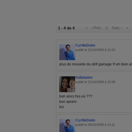
1 - 4 de 4
«
‹ Préc.
1
Suiv. ›
»
CyrilleDabo
publié le 21/10/2008 à 21:53
plus de nouvelle du défi gainage !!! eh bien alo
hullabaloo
publié le 21/10/2008 à 15:08
bah alors t'es où ???
bon aprem
biz
CyrilleDabo
publié le 09/10/2008 à 14:11