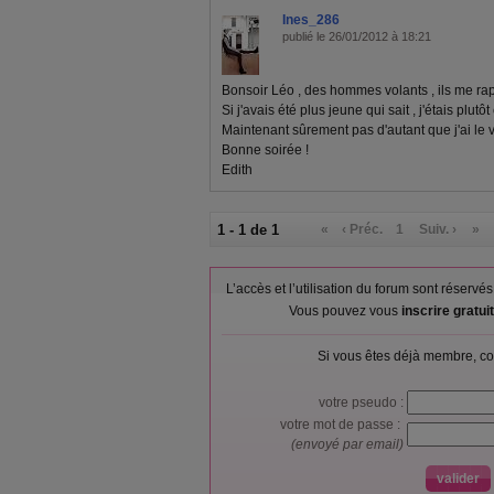
Ines_286
publié le 26/01/2012 à 18:21
Bonsoir Léo , des hommes volants , ils me rapp
Si j'avais été plus jeune qui sait , j'étais plutôt
Maintenant sûrement pas d'autant que j'ai le ve
Bonne soirée !
Edith
1 - 1 de 1
«
‹ Préc.
1
Suiv. ›
»
L’accès et l’utilisation du forum sont réser
Vous pouvez vous
inscrire gratu
Si vous êtes déjà membre, co
votre pseudo :
votre mot de passe :
(envoyé par email)