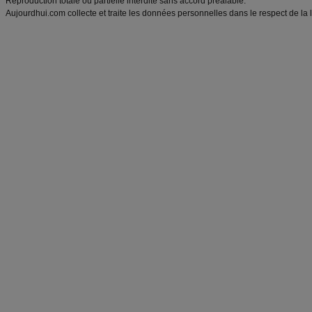
Reproduction totale ou partielle interdite sans accord préalable.
Aujourdhui.com collecte et traite les données personnelles dans le respect de la 