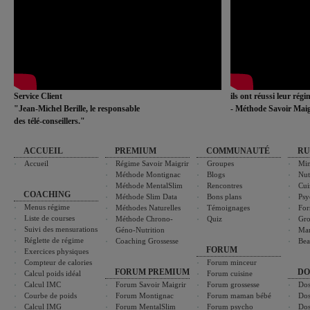
Service Client
ils ont réussi leur rég
"Jean-Michel Berille, le responsable
- Méthode Savoir Maig
des télé-conseillers."
ACCUEIL
PREMIUM
COMMUNAUTÉ
RU
Accueil
Régime Savoir Maigrir
Groupes
Min
Méthode Montignac
Blogs
Nut
Méthode MentalSlim
Rencontres
Cui
COACHING
Méthode Slim Data
Bons plans
Psy
Menus régime
Méthodes Naturelles
Témoignages
For
Liste de courses
Méthode Chrono-
Quiz
Gro
Suivi des mensurations
Géno-Nutrition
Ma
Réglette de régime
Coaching Grossesse
Bea
FORUM
Exercices physiques
Compteur de calories
Forum minceur
FORUM PREMIUM
DO
Calcul poids idéal
Forum cuisine
Calcul IMC
Forum Savoir Maigrir
Forum grossesse
Dos
Courbe de poids
Forum Montignac
Forum maman bébé
Dos
Calcul IMG
Forum MentalSlim
Forum psycho
Dos