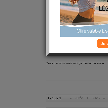
Je 
J'sais pas vous mais moi ça me donne envie !
1 - 1 de 1
«
‹ Préc.
1
Suiv. ›
»