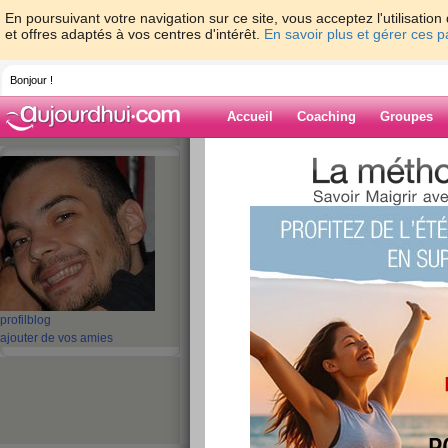
En poursuivant votre navigation sur ce site, vous acceptez l'utilisati
et offres adaptés à vos centres d'intérêt.
En savoir plus et gérer ces 
Bonjour !
Accueil
Coaching
Groupes
Accueil
>
espaces
>
LeoGiora
> Pour ceux
Blog de LeoGio
aide blog
Pour ceux qui ont 
accroché !
profil
blog
ajouter de vos amies
publié le 26/01/2012 à 12:56