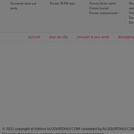
Grossesse mois par
Forum SLIM data
Forum forme santé
Dos
mois
Forum beauté
san
Forum communauté
Dos
Dos
Dos
accueil
plan du site
envoyer à une amie
témoigna
Forum minceur
Forum cuisine
Commencer un régime
boissons, vins et cocktails
Alimentation équilibrée et nutrition
astuces et bons plans
Minceur
Recette cuisine
exercices physiques
recette facile
produits minceur
Recette poulet
Tags
:
ventre plat
|
maigrir des fesses
|
abdominaux
|
régime américain
|
régime mayo
|
Découvrez aussi
:
exercices abdominaux
|
recette wok
|
ANXA Partenaires
:
Recette
de cuisine |
Recette cuisine
|
© 2011 copyright et éditeur AUJOURDHUI.COM / powered by AUJOURDHUI.CO