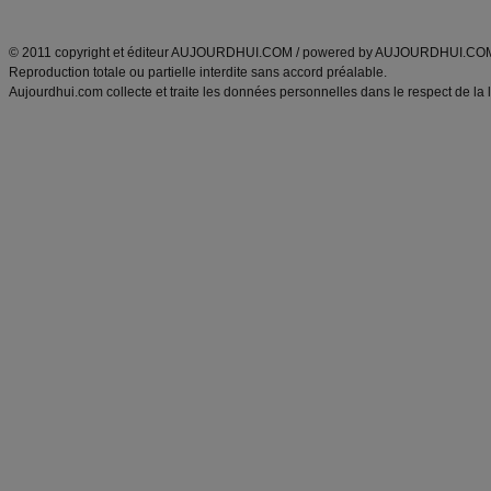
ANXA Partenaires
:
Recette
de cuisine |
Recette cuisine
|
© 2011 copyright et éditeur AUJOURDHUI.COM / powered by AUJOURDHUI.CO
Reproduction totale ou partielle interdite sans accord préalable.
Aujourdhui.com collecte et traite les données personnelles dans le respect de la 