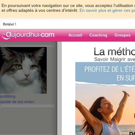
En poursuivant votre navigation sur ce site, vous acceptez l'utilisati
et offres adaptés à vos centres d'intérêt.
En savoir plus et gérer ces 
Bonjour !
Accueil
Coaching
Groupes
Accueil
>
espaces
>
Laural9
> Je m’appel
Blog de Laural9
aide blog
Je m’appelle laura
publié le 14/06/2010 à 16:39
profil
blog
ajouter de vos amies
Je m’appelle Laura, je suis gourmande et je fai