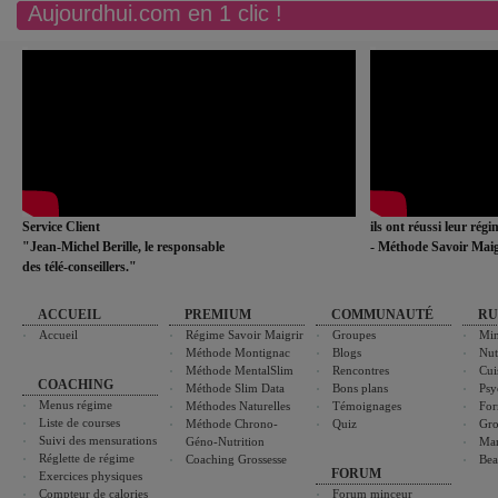
Aujourdhui.com en 1 clic !
Service Client
ils ont réussi leur rég
"Jean-Michel Berille, le responsable
- Méthode Savoir Maig
des télé-conseillers."
ACCUEIL
PREMIUM
COMMUNAUTÉ
RU
Accueil
Régime Savoir Maigrir
Groupes
Min
Méthode Montignac
Blogs
Nut
Méthode MentalSlim
Rencontres
Cui
COACHING
Méthode Slim Data
Bons plans
Psy
Menus régime
Méthodes Naturelles
Témoignages
For
Liste de courses
Méthode Chrono-
Quiz
Gro
Suivi des mensurations
Géno-Nutrition
Ma
Réglette de régime
Coaching Grossesse
Bea
FORUM
Exercices physiques
Compteur de calories
Forum minceur