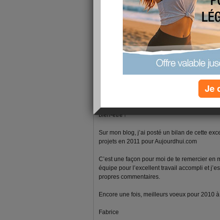
1 - 2 de 2
«
‹ Préc.
1
Suiv. ›
»
fabrice-boutain
publié le 18/01/2011 à 08:12
Je 
Bonjour Laural9
Je te souhaite une excellente année 2011, pl
bien-être !
Sur mon blog, j’ai posté un bilan de cette ex
projets en 2011 pour Aujourdhui.com
C’est une façon pour moi de te remercier en
équipe pour l’excellent travail accompli et j’e
propres commentaires.
Encore une fois, meilleurs voeux pour 2010 à to
Fabrice