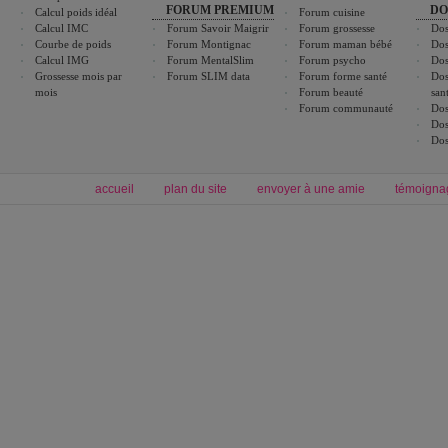
FORUM PREMIUM
DO
Calcul poids idéal
Forum cuisine
Calcul IMC
Forum Savoir Maigrir
Forum grossesse
Dos
Courbe de poids
Forum Montignac
Forum maman bébé
Dos
Calcul IMG
Forum MentalSlim
Forum psycho
Dos
Grossesse mois par
Forum SLIM data
Forum forme santé
Dos
mois
Forum beauté
san
Forum communauté
Dos
Dos
Dos
accueil
plan du site
envoyer à une amie
témoigna
Forum minceur
Forum cuisine
Commencer un régime
boissons, vins et cocktails
Alimentation équilibrée et nutrition
astuces et bons plans
Minceur
Recette cuisine
exercices physiques
recette facile
produits minceur
Recette poulet
Tags
:
ventre plat
|
maigrir des fesses
|
abdominaux
|
régime américain
|
régime mayo
|
Découvrez aussi
:
exercices abdominaux
|
recette wok
|