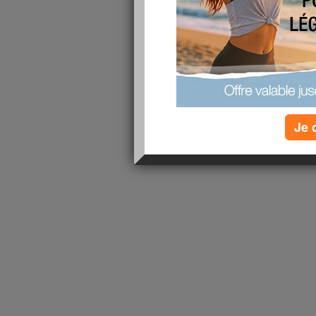
1 - 1 de 1
«
‹ Préc.
1
Suiv. ›
»
Je 