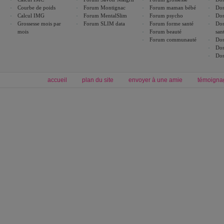
Courbe de poids
Forum Montignac
Forum maman bébé
Dos
Calcul IMG
Forum MentalSlim
Forum psycho
Dos
Grossesse mois par
Forum SLIM data
Forum forme santé
Dos
mois
Forum beauté
san
Forum communauté
Dos
Dos
Dos
accueil
plan du site
envoyer à une amie
témoigna
Forum minceur
Forum cuisine
Commencer un régime
boissons, vins et cocktails
Alimentation équilibrée et nutrition
astuces et bons plans
Minceur
Recette cuisine
exercices physiques
recette facile
produits minceur
Recette poulet
Tags
:
ventre plat
|
maigrir des fesses
|
abdominaux
|
régime américain
|
régime mayo
|
Découvrez aussi
:
exercices abdominaux
|
recette wok
|
ANXA Partenaires
:
Recette
de cuisine |
Recette cuisine
|