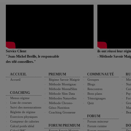
Service Client
ils ont réussi leur rég
"Jean-Michel Berille, le responsable
- Méthode Savoir Maig
des télé-conseillers."
ACCUEIL
PREMIUM
COMMUNAUTÉ
RU
Accueil
Régime Savoir Maigrir
Groupes
Min
Méthode Montignac
Blogs
Nut
Méthode MentalSlim
Rencontres
Cui
COACHING
Méthode Slim Data
Bons plans
Psy
Menus régime
Méthodes Naturelles
Témoignages
For
Liste de courses
Méthode Chrono-
Quiz
Gro
Suivi des mensurations
Géno-Nutrition
Ma
Réglette de régime
Coaching Grossesse
Bea
FORUM
Exercices physiques
Compteur de calories
Forum minceur
FORUM PREMIUM
DO
Calcul poids idéal
Forum cuisine
Calcul IMC
Forum Savoir Maigrir
Forum grossesse
Dos