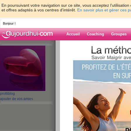
En poursuivant votre navigation sur ce site, vous acceptez l'utilisati
et offres adaptés à vos centres d'intérêt.
En savoir plus et gérer ces 
Bonjour !
Accueil
Coaching
Groupes
Accueil
>
espaces
>
LOULANA
Blog de LOUL
aide blog
1 - 1 de 1
«
‹ Préc.
1
Suiv. ›
»
profil
blog
ajouter de vos amies
J'ai décidé de minc
publié le 04/10/2007 à 21:19
J'ai décidé de mincir pour... ME SENTIR BIE
lire la suite