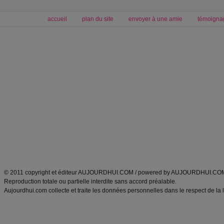
accueil
plan du site
envoyer à une amie
témoigna
Forum minceur
Forum cuisine
Commencer un régime
boissons, vins et cocktails
Alimentation équilibrée et nutrition
astuces et bons plans
Minceur
Recette cuisine
exercices physiques
recette facile
produits minceur
Recette poulet
Tags
:
ventre plat
|
maigrir des fesses
|
abdominaux
|
régime américain
|
régime mayo
|
Découvrez aussi
:
exercices abdominaux
|
recette wok
|
ANXA Partenaires
:
Recette
de cuisine |
Recette cuisine
|
© 2011 copyright et éditeur AUJOURDHUI.COM / powered by AUJOURDHUI.CO
Reproduction totale ou partielle interdite sans accord préalable.
Aujourdhui.com collecte et traite les données personnelles dans le respect de la 