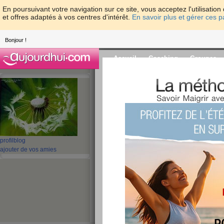
En poursuivant votre navigation sur ce site, vous acceptez l'utilisati
et offres adaptés à vos centres d'intérêt.
En savoir plus et gérer ces 
Bonjour !
Accueil
Coaching
Groupes
Accueil
>
espaces
>
LINDAT
> Bonjour à 
Blog de LINDAT
aide blog
Bonjour à tous -lu
profil
blog
ajouter de vos amies
publié le 29/12/2008 à 13:52
Bonjour à tous et à toutes.
J'ai quelques difficultés à venir sur mon ordinat
Après tant de gentillesses de votre part, je veu
individuellement. Je suis un peu honteuse, diso