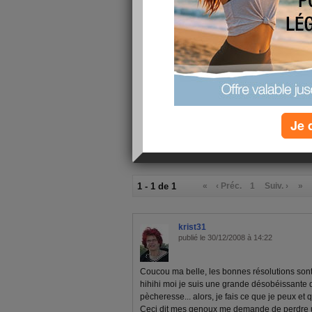
en a tellement qui doivent être bien plus série
n'est qu'une question de poids. Et vous, vous êt
réconforter. Ce site c'est une merveille! Et vo
encore pour vos commentaires, pour votre amit
Dès que je le peux je reviendrai.
Grosses bises.
Je 
1 - 1 de 1
«
‹ Préc.
1
Suiv. ›
»
krist31
publié le 30/12/2008 à 14:22
Coucou ma belle, les bonnes résolutions sont 
hihihi moi je suis une grande désobéissante
pècheresse... alors, je fais ce que je peux et 
Ceci dit mes genoux me demande de perdre 