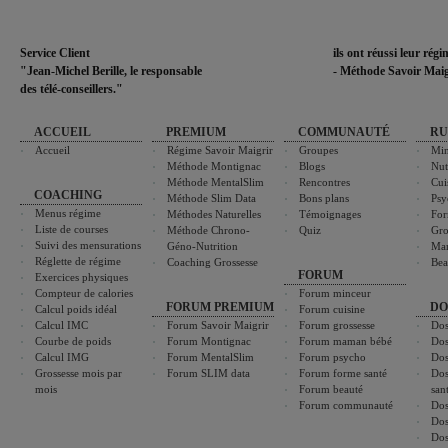
Service Client
ils ont réussi leur rég
"Jean-Michel Berille, le responsable
- Méthode Savoir Maig
des télé-conseillers."
ACCUEIL
PREMIUM
COMMUNAUTÉ
RU
Accueil
Régime Savoir Maigrir
Groupes
Min
Méthode Montignac
Blogs
Nut
Méthode MentalSlim
Rencontres
Cui
COACHING
Méthode Slim Data
Bons plans
Psy
Menus régime
Méthodes Naturelles
Témoignages
For
Liste de courses
Méthode Chrono-
Quiz
Gro
Suivi des mensurations
Géno-Nutrition
Ma
Réglette de régime
Coaching Grossesse
Bea
FORUM
Exercices physiques
Compteur de calories
Forum minceur
FORUM PREMIUM
DO
Calcul poids idéal
Forum cuisine
Calcul IMC
Forum Savoir Maigrir
Forum grossesse
Dos
Courbe de poids
Forum Montignac
Forum maman bébé
Dos
Calcul IMG
Forum MentalSlim
Forum psycho
Dos
Grossesse mois par
Forum SLIM data
Forum forme santé
Dos
mois
Forum beauté
san
Forum communauté
Dos
Dos
Dos