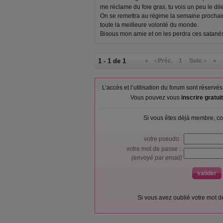
me réclame du foie gras, tu vois un peu le dil
On se remettra au régime la semaine procha
toute la meilleure volonté du monde.
Bisous mon amie et on les perdra ces satané
1 - 1 de 1
«
‹ Préc.
1
Suiv. ›
»
L’accès et l’utilisation du forum sont réser
Vous pouvez vous
inscrire gratu
Si vous êtes déjà membre, co
votre pseudo :
votre mot de passe :
(envoyé par email)
Si vous avez oublié votre mot 