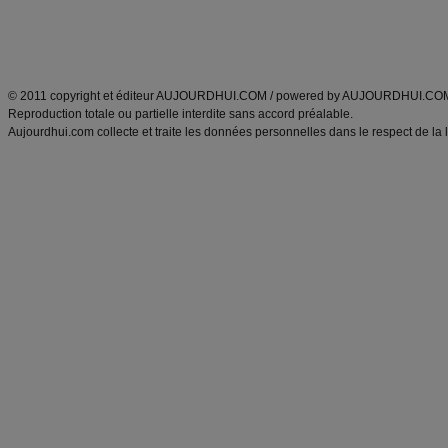
Tags
:
ventre plat
|
maigrir des fesses
|
abdominaux
|
régime américain
|
régime mayo
|
Découvrez aussi
:
exercices abdominaux
|
recette wok
|
ANXA Partenaires
:
Recette
de cuisine |
Recette cuisine
|
© 2011 copyright et éditeur AUJOURDHUI.COM / powered by AUJOURDHUI.CO
Reproduction totale ou partielle interdite sans accord préalable.
Aujourdhui.com collecte et traite les données personnelles dans le respect de la 