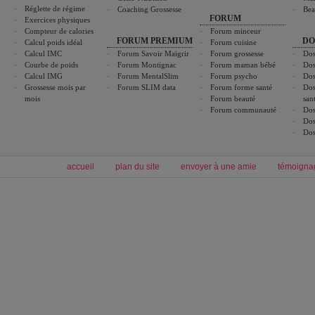
Réglette de régime
Coaching Grossesse
Bea
FORUM
Exercices physiques
Compteur de calories
Forum minceur
FORUM PREMIUM
DO
Calcul poids idéal
Forum cuisine
Calcul IMC
Forum Savoir Maigrir
Forum grossesse
Dos
Courbe de poids
Forum Montignac
Forum maman bébé
Dos
Calcul IMG
Forum MentalSlim
Forum psycho
Dos
Grossesse mois par
Forum SLIM data
Forum forme santé
Dos
mois
Forum beauté
san
Forum communauté
Dos
Dos
Dos
accueil
plan du site
envoyer à une amie
témoigna
Forum minceur
Forum cuisine
Commencer un régime
boissons, vins et cocktails
Alimentation équilibrée et nutrition
astuces et bons plans
Minceur
Recette cuisine
exercices physiques
recette facile
produits minceur
Recette poulet