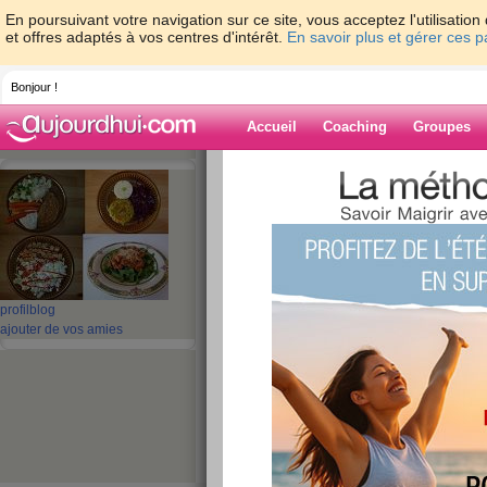
En poursuivant votre navigation sur ce site, vous acceptez l'utilisati
et offres adaptés à vos centres d'intérêt.
En savoir plus et gérer ces 
Bonjour !
Accueil
Coaching
Groupes
Accueil
>
espaces
>
Kornelia
> Défi #12 -
Blog de Korneli
aide blog
Défi #12 - Préparat
profil
blog
ajouter de vos amies
clé
publié le 26/07/2015 à 16:03