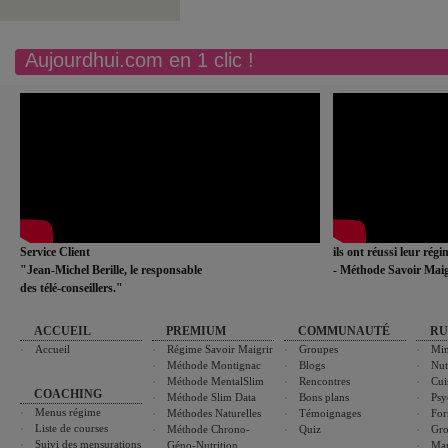
Aujourdhui.com en 1 clic !
Service Client
ils ont réussi leur rég
"Jean-Michel Berille, le responsable
- Méthode Savoir Maig
des télé-conseillers."
ACCUEIL
PREMIUM
COMMUNAUTÉ
RU
Accueil
Régime Savoir Maigrir
Groupes
Min
Méthode Montignac
Blogs
Nut
Méthode MentalSlim
Rencontres
Cui
COACHING
Méthode Slim Data
Bons plans
Psy
Menus régime
Méthodes Naturelles
Témoignages
For
Liste de courses
Méthode Chrono-
Quiz
Gro
Suivi des mensurations
Géno-Nutrition
Ma