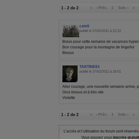
1 - 2 de 2
«
‹ Préc.
1
Suiv. ›
»
cateli
publié le 27/02/2011 à 22:22
Bravo pour cette semaine de vacances hyperac
Bon courage pour la montagne de linge!lol
Bisous
TARTINE83
publié le 27/02/2011 à 18:01
Aller courage, une nouvelle semaine arrive, 
Gros bisous et à très vite
Violette
1 - 2 de 2
«
‹ Préc.
1
Suiv. ›
»
L’accès et l’utilisation du forum sont réser
Vous pouvez vous
inscrire gratu