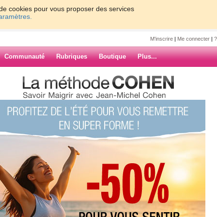
on de cookies pour vous proposer des services
paramètres.
M'inscrire
|
Me connecter
|
?
Communauté
Rubriques
Boutique
Plus...
 d'une semaine tout schouss
a
emaine tout
ourée de montagnes de linge sale
de patience, je reviens bientôt.
ARCHIVES
eu de stress avant de partir aux skis,