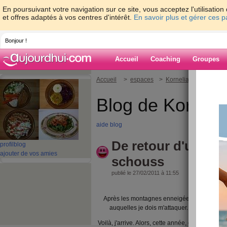
En poursuivant votre navigation sur ce site, vous acceptez l'utilisati
et offres adaptés à vos centres d'intérêt.
En savoir plus et gérer ces 
Bonjour !
Accueil
Coaching
Groupes
Accueil
>
espaces
>
Kornelia
> De retour
Blog de Korneli
aide blog
De retour d'une s
profil
blog
ajouter de vos amies
schouss
publié le 27/02/2011 à 11:55
Après les montagnes enneigées, je suis ent
auquelles je dois m'attaquer. Alors, un peu 
Voilà, j'arrive. Alors, cette année, on avait un p