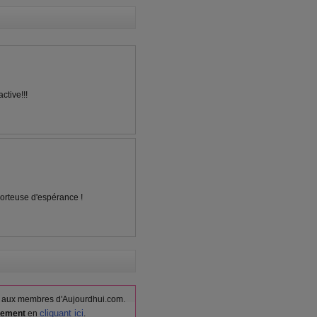
tive!!!
porteuse d'espérance !
vés aux membres d'Aujourdhui.com.
cliquant ici
itement
en
.