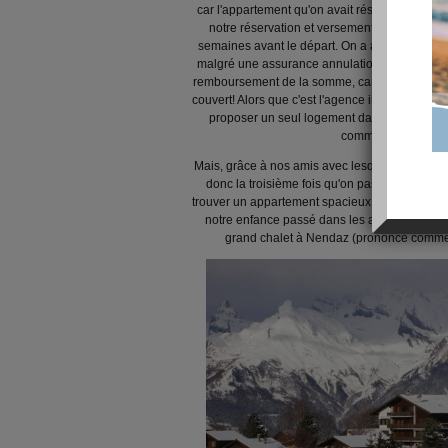
car l'appartement qu'on avait réservé en juille
notre réservation et versement d'un acompte
semaines avant le départ. On a aussi versé un 
malgré une assurance annulation qu'on avait so
remboursement de la somme, car le problème d
couvert! Alors que c'est l'agence immobilière qu
proposer un seul logement dans la station, ca
comme un litige dans 
Mais, grâce à nos amis avec lesquels on part dep
donc la troisième fois qu'on passait une se
trouver un appartement spacieux, quoique un peu 
notre enfance passé dans les années 70, sou
grand chalet à Nendaz (prononce comm