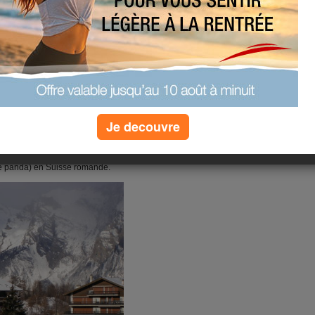
t dernier à Flaine a été loué malgré
 et on l'a appris seulement deux
acompte sur la location de skis et
uscrite, l'assureur nous refuse le
e location d'appartement n'est pas
i est fautive et ne pouvait plus nous
r tout était complet. Donc, il y a
l'air....
uis deux ans (cette fois-ci, c'était
Je decouvre
maine aux skis ensemble), on a pu
vieillot, ce qui nous a fait revivre
s les toits d'une résidence façon
e panda) en Suisse romande.