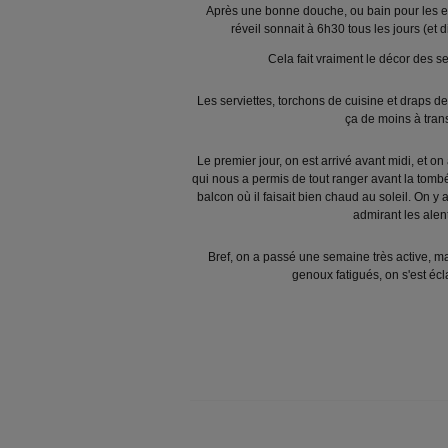
Après une bonne douche, ou bain pour les en
réveil sonnait à 6h30 tous les jours (et 
Cela fait vraiment le décor des se
Les serviettes, torchons de cuisine et draps de li
ça de moins à trans
Le premier jour, on est arrivé avant midi, et on 
qui nous a permis de tout ranger avant la tombée
balcon où il faisait bien chaud au soleil. On y 
admirant les alen
Bref, on a passé une semaine très active, ma
genoux fatigués, on s'est écla