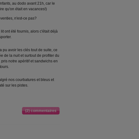
fants, au dodo avant 21h, car le
dire qu'on était en vacances!)
venties, n'est-ce pas?
t ont été fournis, alors c'était déjà
porter.
a pu avoir les clés tout de suite, ce
 de la nuit et surtout de profiter du
a pris notre apéritif et sandwichs en
tours.
lgré nos courbatures et bleus et
té sur les pistes.
(2) commentaires