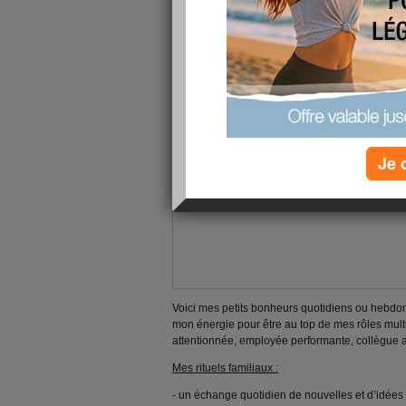
Je 
Voici mes petits bonheurs quotidiens ou hebdo
mon énergie pour être au top de mes rôles mul
attentionnée, employée performante, collègue a
Mes rituels familiaux :
- un échange quotidien de nouvelles et d’idées