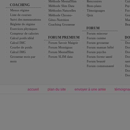
Méthode MentalSlim
Rencontres
Cui
COACHING
Méthode Slim Data
Bons plans
Psy
Menus régime
Méthodes Naturelles
Témoignages
For
Liste de courses
Méthode Chrono-
Quiz
Gro
Suivi des mensurations
Géno-Nutrition
Ma
Réglette de régime
Coaching Grossesse
Bea
FORUM
Exercices physiques
Compteur de calories
Forum minceur
FORUM PREMIUM
DO
Calcul poids idéal
Forum cuisine
Calcul IMC
Forum Savoir Maigrir
Forum grossesse
Dos
Courbe de poids
Forum Montignac
Forum maman bébé
Dos
Calcul IMG
Forum MentalSlim
Forum psycho
Dos
Grossesse mois par
Forum SLIM data
Forum forme santé
Dos
mois
Forum beauté
san
Forum communauté
Dos
Dos
Dos
accueil
plan du site
envoyer à une amie
témoigna
Forum minceur
Forum cuisine
Commencer un régime
boissons, vins et cocktails
Alimentation équilibrée et nutrition
astuces et bons plans
Minceur
Recette cuisine