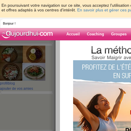
En poursuivant votre navigation sur ce site, vous acceptez l'utilisati
et offres adaptés à vos centres d'intérêt.
En savoir plus et gérer ces 
Bonjour !
Accueil
Coaching
Groupes
Accueil
>
espaces
>
Kornelia
> Je fais bri
Blog de Korneli
aide blog
Je fais briller mon 
profil
blog
ajouter de vos amies
publié le 23/01/2011 à 21:14
A la recherche du bonhe
Après la lecture du livre de Cécile « Faites brille
partager quelques réflexions ou idées que ce li