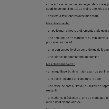
- une activité commune (sortie, jeu de société,
sport, bricolage, film, …) au moins une fois par
- des tête-à-tête tendres avec mon mari.
Mes rituels santé :
- un petit quart d’heure d’étirements et de gym d
- une demi-heure de marche et 40 min. de vélo 
pour aller au travail ;
- un green smoothie et un verre de jus de légume
- une séance hebdomadaire de natation.
Mes rituels bien-être :
- un maquillage éclair le matin avant de partir au
- une petite lecture d’un livre dans le train ;
- une tasse de café au travail au milieu de l’aprè
ressentir ;
- une séance d’épilation et une de modelage d
mon esthéticienne adorée.