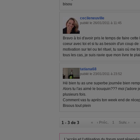
bisou
cecileneuville
publié le 26/01/2011 à 11:45
Bravo à toi d'avoir pris le temps de faire cette 
coeur avec toi et si tu as besoin d'un coup de 
motivation sur tel ou tel rituel, tu sais où me t
tous les cas, je suis ravie que mon livre te plai
tatiana68
publié le 23/01/2011 à 23:52
Hé bien tu as une superbe journée bien rempli
Alors tu l'as aimé le bouquin??? moi j'adore 
plusieurs fois.
Comment vas tu après ton week end de réce
Bisous tout plein
1 - 3 de 3
«
‹ Préc.
1
Suiv. ›
»
L’accès et l’utilisation du forum sont réser