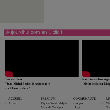
Aujourdhui.com en 1 clic !
Service Client
ils ont réussi leur rég
"Jean-Michel Berille, le responsable
- Méthode Savoir Maig
des télé-conseillers."
ACCUEIL
PREMIUM
COMMUNAUTÉ
RU
Accueil
Régime Savoir Maigrir
Groupes
Min
Méthode Montignac
Blogs
Nut