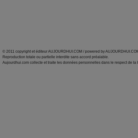
exercices physiques
recette facile
produits minceur
Recette poulet
Tags
:
ventre plat
|
maigrir des fesses
|
abdominaux
|
régime américain
|
régime mayo
|
Découvrez aussi
:
exercices abdominaux
|
recette wok
|
ANXA Partenaires
:
Recette
de cuisine |
Recette cuisine
|
© 2011 copyright et éditeur AUJOURDHUI.COM / powered by AUJOURDHUI.CO
Reproduction totale ou partielle interdite sans accord préalable.
Aujourdhui.com collecte et traite les données personnelles dans le respect de la 