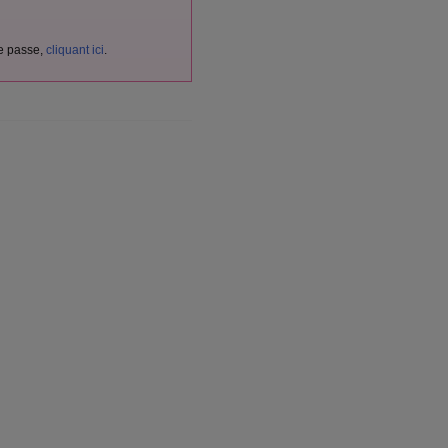
de passe,
cliquant ici
.