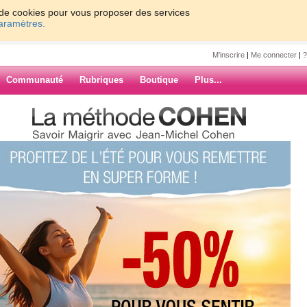
on de cookies pour vous proposer des services
paramètres.
M'inscrire
|
Me connecter
|
?
Communauté
Rubriques
Boutique
Plus...
s sur l'appel mystère
a
appel mystère
outes d'impatience pour
URQUOI l'appel d'hier. Il
tendais cet appel depuis
ARCHIVES
onfirmer que la mission
ait avoir lieu.