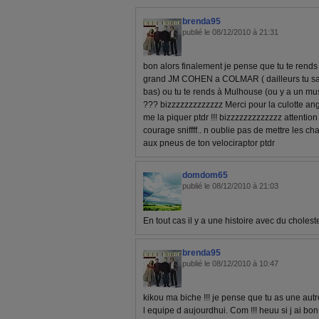
brenda95
publié le 08/12/2010 à 21:31
bon alors finalement je pense que tu te rends 
grand JM COHEN a COLMAR ( dailleurs tu salue
bas) ou tu te rends à Mulhouse (ou y a un musé
??? bizzzzzzzzzzzzz Merci pour la culotte ang
me la piquer ptdr !!! bizzzzzzzzzzzzz attention
courage sniffff.. n oublie pas de mettre les ch
aux pneus de ton velociraptor ptdr
domdom65
publié le 08/12/2010 à 21:03
En tout cas il y a une histoire avec du choles
brenda95
publié le 08/12/2010 à 10:47
kikou ma biche !!! je pense que tu as une aut
l equipe d aujourdhui. Com !!! heuu si j ai bon