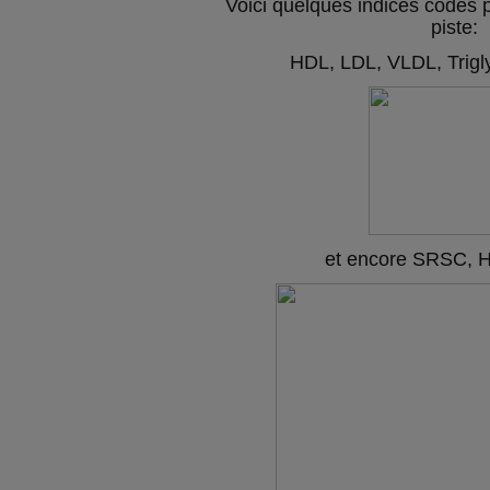
Voici quelques indices codés p
piste:
HDL, LDL, VLDL, Trigl
et encore SRSC, H