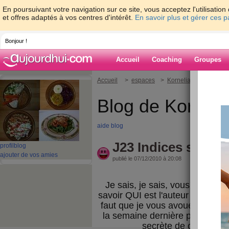
En poursuivant votre navigation sur ce site, vous acceptez l'utilisati
et offres adaptés à vos centres d'intérêt.
En savoir plus et gérer ces 
Bonjour !
Accueil
Coaching
Groupes
Accueil
>
espaces
>
Kornelia
> J23 Indice
Blog de Korneli
aide blog
J23 Indices sur l'
profil
blog
ajouter de vos amies
publié le 07/12/2010 à 20:08
Je sais, je sais, vous brûlez t
savoir QUI est l'auteur de et PO
faut que je vous avoue que j'at
la semaine dernière pour me c
secrète de ce jeudi all