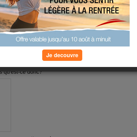
Je decouvre
 que j'allais participer à
s qu'est-ce donc?