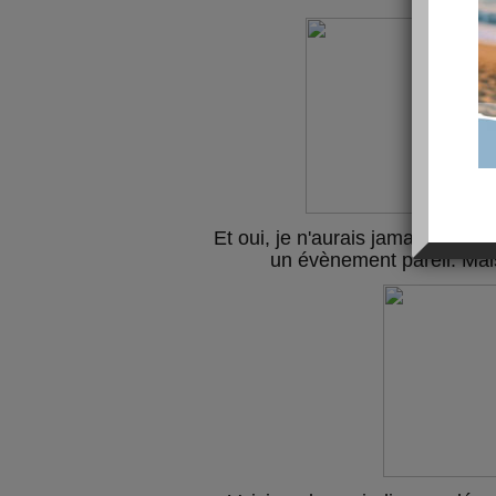
Et oui, je n'aurais jamais imaginé
un évènement pareil. Mai