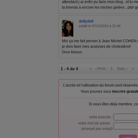
attendant j ai enfin pu faire mon blog.. et tu 
ta brenda à encore les miches gelées.. ptdr 
dollydoll
publié le 07/12/2010 à 21:44
Moi ça me fait penser à Jean Michel COHEN m
je dois faire mes analyses de cholestérol!
Gros bisous
1 - 4 de 4
«
‹ Préc.
1
Suiv. ›
»
L’accès et l’utilisation du forum sont réser
Vous pouvez vous
inscrire gratu
Si vous êtes déjà membre, co
votre pseudo :
votre mot de passe :
(envoyé par email)