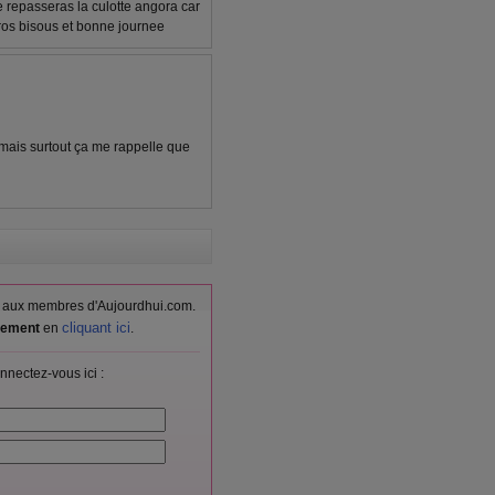
me repasseras la culotte angora car
gros bisous et bonne journee
ais surtout ça me rappelle que
vés aux membres d'Aujourdhui.com.
cliquant ici
itement
en
.
nnectez-vous ici :