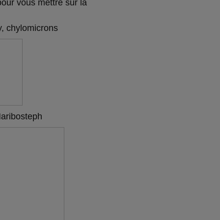
our vous mettre sur la
y, chylomicrons
aribosteph