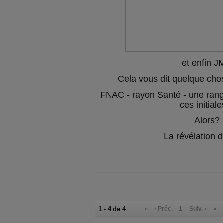
et enfin 
Cela vous dit quelque chos
FNAC - rayon Santé - une rang
ces initiale
Alors?
La révélation 
1 - 4 de 4
«
‹ Préc.
1
Suiv. ›
»