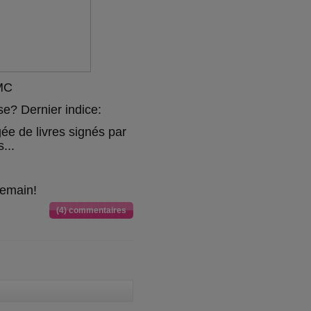
JMC
e? Dernier indice:
ée de livres signés par
s...
demain!
(4) commentaires