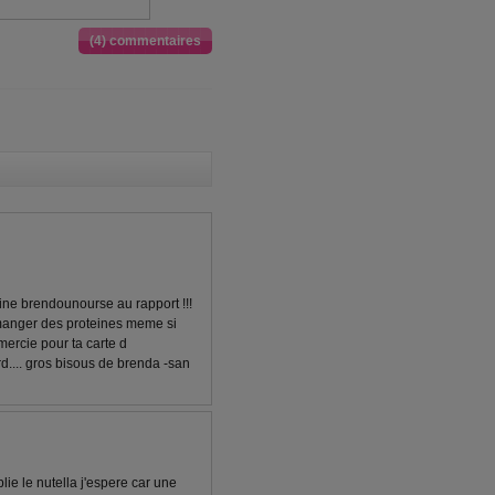
(4) commentaires
taine brendounourse au rapport !!!
e manger des proteines meme si
emercie pour ta carte d
.... gros bisous de brenda -san
blie le nutella j'espere car une