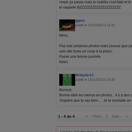
crepe ça passe mais le nutella c'est fatal et l
le rappelle BZZZZZZZZZZZZZZZZZZZZ
ggeer
publié le 14/11/2010 à 11:33
kikou,
Pas mal certaines photos mais j'avoue que ça
vais vite boire un coup à la place;
Passe une bonne journée
bises
Mobydick3
publié le 13/11/2010 à 23:30
Bonsoir,
Bonne idée les menus en photos... Il y a des c
J'espère que tu vas bien..... Je te souhaite u
1 - 4 de 4
«
‹ Préc.
1
Suiv. ›
»