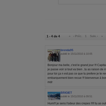
1 - 4 de 4
«
‹ Préc.
1
Suiv. ›
»
brenda95
publié le 15/11/2010 à 10:05
Bonjour ma belle, c'est le grand jour !!! Capi
je passe voir si tout va bien ..tu as raison d
pour toi ça n est pas ce que tu prefere je te r
embarquement bien recue !!! bienvenue à bord
mdr
BRIGIET
publié le 15/11/2010 à 09:51
Hum!!! je sens l'odeur des crepes !!!!! tu as ou