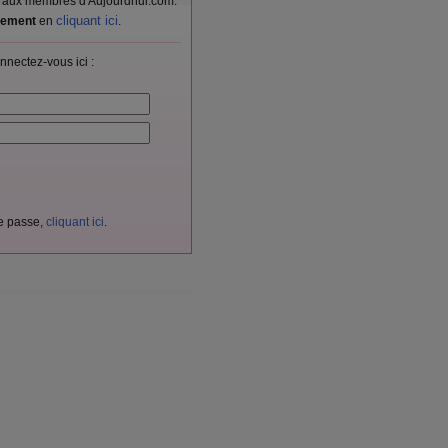
vés aux membres d'Aujourdhui.com.
cliquant ici
itement
en
.
nnectez-vous ici :
de passe,
cliquant ici
.