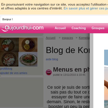
En poursuivant votre navigation sur ce site, vous acceptez l'utilisati
et offres adaptés à vos centres d'intérêt.
En savoir plus et gérer ces 
Bonjour !
Accueil
Coaching
Groupes
Accueil
>
espaces
>
Kornelia
> Menus en 
Blog de Korneli
aide blog
Menus en photos -
profil
blog
ajouter de vos amies
publié le 13/11/2010 à 10:45
Ce soir je suis de sortie, une so
sais pas du tout ce que je vai
essayer de faire une photo 
demain. Sinon, le reste de la jo
booster un peu la perte du poid