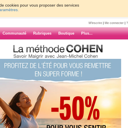
on de cookies pour vous proposer des services
paramètres.
M'inscrire
|
Me connecter
|
?
Communauté
Rubriques
Boutique
Plus...
photos - J6
a
 J6
rtie-surprise, alors je ne
s manger, mais je vais
quand même. On verra
ARCHIVES
urnée est protéinée pour
s. Je dis un peu, car je