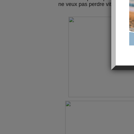
ne veux pas perdre vite et tout 
molo.