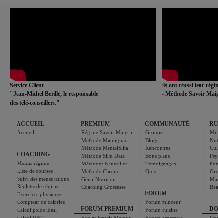
Service Client
ils ont réussi leur rég
"Jean-Michel Berille, le responsable
- Méthode Savoir Maig
des télé-conseillers."
ACCUEIL
PREMIUM
COMMUNAUTÉ
RU
Accueil
Régime Savoir Maigrir
Groupes
Min
Méthode Montignac
Blogs
Nut
Méthode MentalSlim
Rencontres
Cui
COACHING
Méthode Slim Data
Bons plans
Psy
Menus régime
Méthodes Naturelles
Témoignages
For
Liste de courses
Méthode Chrono-
Quiz
Gro
Suivi des mensurations
Géno-Nutrition
Ma
Réglette de régime
Coaching Grossesse
Bea
FORUM
Exercices physiques
Compteur de calories
Forum minceur
FORUM PREMIUM
DO
Calcul poids idéal
Forum cuisine
Calcul IMC
Forum Savoir Maigrir
Forum grossesse
Dos