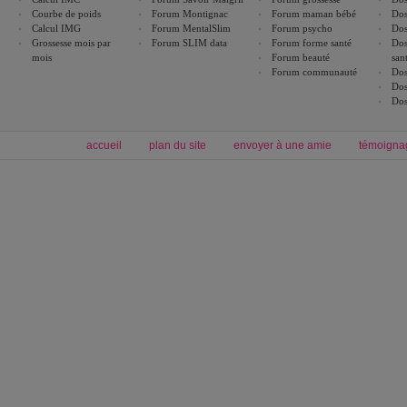
Courbe de poids
Forum Montignac
Forum maman bébé
Dos
Calcul IMG
Forum MentalSlim
Forum psycho
Dos
Grossesse mois par
Forum SLIM data
Forum forme santé
Dos
mois
Forum beauté
san
Forum communauté
Dos
Dos
Dos
accueil
plan du site
envoyer à une amie
témoigna
Forum minceur
Forum cuisine
Commencer un régime
boissons, vins et cocktails
Alimentation équilibrée et nutrition
astuces et bons plans
Minceur
Recette cuisine
exercices physiques
recette facile
produits minceur
Recette poulet
Tags
:
ventre plat
|
maigrir des fesses
|
abdominaux
|
régime américain
|
régime mayo
|
Découvrez aussi
:
exercices abdominaux
|
recette wok
|
ANXA Partenaires
:
Recette
de cuisine |
Recette cuisine
|