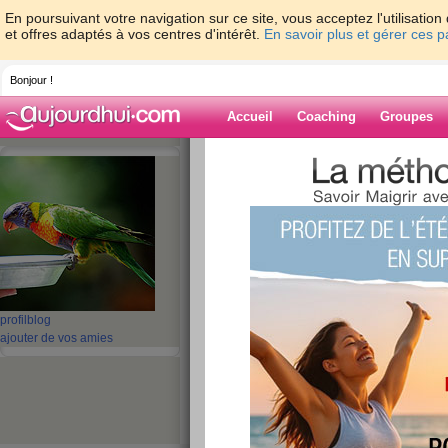
En poursuivant votre navigation sur ce site, vous acceptez l'utilisati
et offres adaptés à vos centres d'intérêt.
En savoir plus et gérer ces 
Bonjour !
Accueil
Coaching
Groupes
Accueil
>
espaces
>
Katje
Blog de Katje
aide blog
1 - 1 de 1
«
‹ Préc.
1
Suiv. ›
»
profil
blog
ajouter de vos amies
Je m’appelle Katje
publié le 04/05/2010 à 23:55
Je m’appelle...
lire la suite