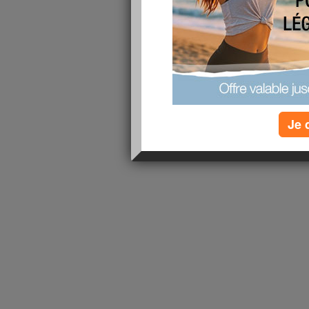
1 - 1 de 1
«
‹ Préc.
1
Suiv. ›
»
Je 