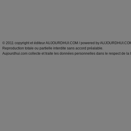
produits minceur
Recette poulet
Tags
:
ventre plat
|
maigrir des fesses
|
abdominaux
|
régime américain
|
régime mayo
|
Découvrez aussi
:
exercices abdominaux
|
recette wok
|
ANXA Partenaires
:
Recette
de cuisine |
Recette cuisine
|
© 2011 copyright et éditeur AUJOURDHUI.COM / powered by AUJOURDHUI.CO
Reproduction totale ou partielle interdite sans accord préalable.
Aujourdhui.com collecte et traite les données personnelles dans le respect de la 