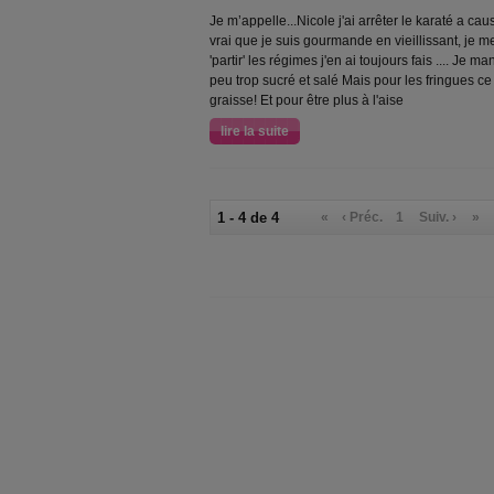
Je m’appelle...Nicole j'ai arrêter le karaté a cause
vrai que je suis gourmande en vieillissant, je m
'partir' les régimes j'en ai toujours fais .... J
peu trop sucré et salé Mais pour les fringues ce
graisse! Et pour être plus à l'aise
lire la suite
1 - 4 de 4
«
‹ Préc.
1
Suiv. ›
»