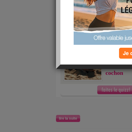
lire la suite
Quizz: Tout est bo
cochon
publié le 10/10/2009 à 10:59
Je 
9/10
j'ai fait
au
Tout est b
cochon
lire la suite