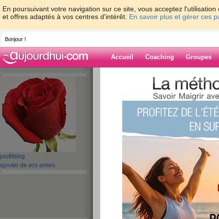
En poursuivant votre navigation sur ce site, vous acceptez l'utilisati
et offres adaptés à vos centres d'intérêt.
En savoir plus et gérer ces 
Bonjour !
Accueil
Coaching
Groupes
Accueil
>
espaces
>
Kanazawatte
Blog de Kanaza
aide blog
1 - 4 de 4
«
‹ Préc.
1
Suiv. ›
»
profil
blog
ajouter de vos amies
Merci
publié le 20/06/2010 à 09:34
Merci Merci Merci Merci Merci Merci Merci Mer