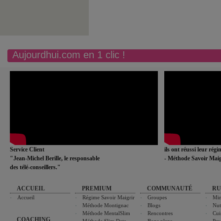
Aujourdhui.com en 1 clic !
Service Client
ils ont réussi leur rég
"Jean-Michel Berille, le responsable
- Méthode Savoir Maig
des télé-conseillers."
ACCUEIL
PREMIUM
COMMUNAUTÉ
RU
Accueil
Régime Savoir Maigrir
Groupes
Min
Méthode Montignac
Blogs
Nut
Méthode MentalSlim
Rencontres
Cui
COACHING