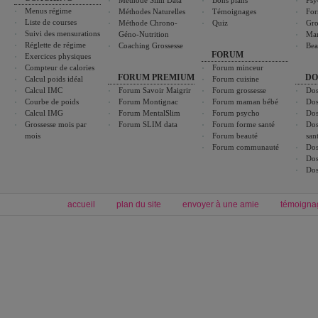
Méthode Slim Data
Bons plans
Psy
Menus régime
Méthodes Naturelles
Témoignages
For
Liste de courses
Méthode Chrono-
Quiz
Gro
Suivi des mensurations
Géno-Nutrition
Ma
Réglette de régime
Coaching Grossesse
Bea
FORUM
Exercices physiques
Compteur de calories
Forum minceur
FORUM PREMIUM
DO
Calcul poids idéal
Forum cuisine
Calcul IMC
Forum Savoir Maigrir
Forum grossesse
Dos
Courbe de poids
Forum Montignac
Forum maman bébé
Dos
Calcul IMG
Forum MentalSlim
Forum psycho
Dos
Grossesse mois par
Forum SLIM data
Forum forme santé
Dos
mois
Forum beauté
san
Forum communauté
Dos
Dos
Dos
accueil
plan du site
envoyer à une amie
témoigna
Forum minceur
Forum cuisine
Commencer un régime
boissons, vins et cocktails
Alimentation équilibrée et nutrition
astuces et bons plans
Minceur
Recette cuisine
exercices physiques
recette facile