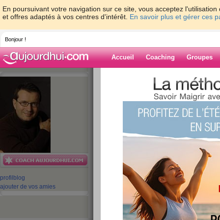
En poursuivant votre navigation sur ce site, vous acceptez l'utilisati
et offres adaptés à vos centres d'intérêt.
En savoir plus et gérer ces 
Bonjour !
Accueil
Coaching
Groupes
Accueil
>
espaces
>
JeanMichelGurret
> V
psychologique pour aider les victimes d'attentat
Blog de JeanMi
aide blog
Votre programme g
profil
blog
soutien psycholog
ajouter de vos amies
les victimes d'atte
publié le 19/07/2016 à 03:45