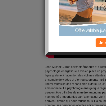
Je 
Jean-Michel Gurret, psychothérapeute et directe
psychologie énergétique à mis en place un pr
ligne gratuite à l’attention des victimes atten
ensemble de vidéos et d’enregistrements mp3 
libérer toutes seules et sans aide extérieure, d’
émotionnelle. La psychologie énergétique regr
peuvent être utilisées de manière autonome pa
manière très importantes par l’attentat qui vien
nouveau drame qui nous touche tous, il a souha
nombreuses personnes affectées directement et