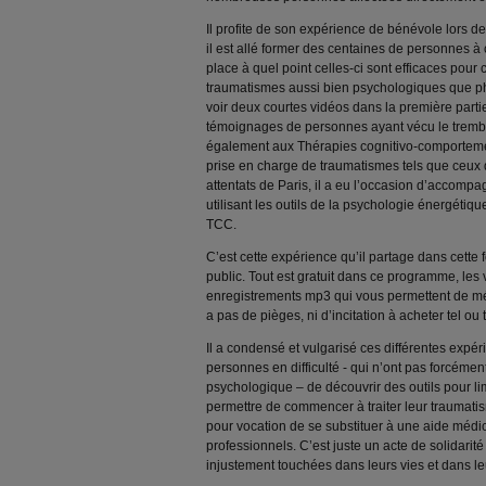
Il profite de son expérience de bénévole lors d
il est allé former des centaines de personnes à c
place à quel point celles-ci sont efficaces pour 
traumatismes aussi bien psychologiques que ph
voir deux courtes vidéos dans la première par
témoignages de personnes ayant vécu le tremble
également aux Thérapies cognitivo-comporteme
prise en charge de traumatismes tels que ceux q
attentats de Paris, il a eu l’occasion d’accomp
utilisant les outils de la psychologie énergétiq
TCC.
C’est cette expérience qu’il partage dans cette
public. Tout est gratuit dans ce programme, les v
enregistrements mp3 qui vous permettent de médit
a pas de pièges, ni d’incitation à acheter tel ou t
Il a condensé et vulgarisé ces différentes expé
personnes en difficulté - qui n’ont pas forcéme
psychologique – de découvrir des outils pour lim
permettre de commencer à traiter leur traumat
pour vocation de se substituer à une aide médi
professionnels. C’est juste un acte de solidarit
injustement touchées dans leurs vies et dans leu