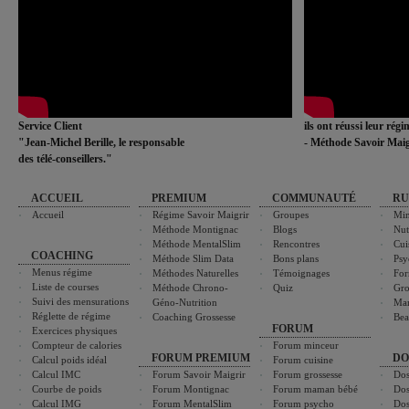
Service Client
ils ont réussi leur rég
"Jean-Michel Berille, le responsable
- Méthode Savoir Maig
des télé-conseillers."
ACCUEIL
PREMIUM
COMMUNAUTÉ
RU
Accueil
Régime Savoir Maigrir
Groupes
Min
Méthode Montignac
Blogs
Nut
Méthode MentalSlim
Rencontres
Cui
COACHING
Méthode Slim Data
Bons plans
Psy
Menus régime
Méthodes Naturelles
Témoignages
For
Liste de courses
Méthode Chrono-
Quiz
Gro
Suivi des mensurations
Géno-Nutrition
Ma
Réglette de régime
Coaching Grossesse
Bea
FORUM
Exercices physiques
Compteur de calories
Forum minceur
FORUM PREMIUM
DO
Calcul poids idéal
Forum cuisine
Calcul IMC
Forum Savoir Maigrir
Forum grossesse
Dos
Courbe de poids
Forum Montignac
Forum maman bébé
Dos
Calcul IMG
Forum MentalSlim
Forum psycho
Dos