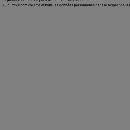
Reproduction totale ou partielle interdite sans accord préalable.
Aujourdhui.com collecte et traite les données personnelles dans le respect de la 