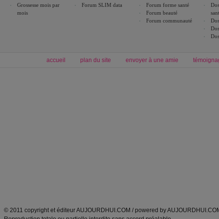
Grossesse mois par
Forum SLIM data
Forum forme santé
Dos
mois
Forum beauté
san
Forum communauté
Dos
Dos
Dos
accueil
plan du site
envoyer à une amie
témoigna
Forum minceur
Forum cuisine
Commencer un régime
boissons, vins et cocktails
Alimentation équilibrée et nutrition
astuces et bons plans
Minceur
Recette cuisine
exercices physiques
recette facile
produits minceur
Recette poulet
Tags
:
ventre plat
|
maigrir des fesses
|
abdominaux
|
régime américain
|
régime mayo
|
Découvrez aussi
:
exercices abdominaux
|
recette wok
|
ANXA Partenaires
:
Recette
de cuisine |
Recette cuisine
|
© 2011 copyright et éditeur AUJOURDHUI.COM / powered by AUJOURDHUI.CO