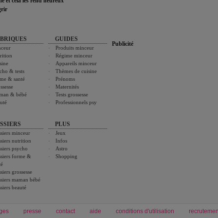
ime et cela les rend heureux
rir
BRIQUES
GUIDES
Publicité
ceur
Produits minceur
rition
Régime minceur
sine
Appareils minceur
cho & tests
Thèmes de cuisine
me & santé
Prénoms
ssesse
Maternités
man & bébé
Tests grossesse
uté
Professionnels psy
SSIERS
PLUS
siers minceur
Jeux
siers nutrition
Infos
siers psycho
Astro
siers forme &
Shopping
té
siers grossesse
siers maman bébé
siers beauté
ges
presse
contact
aide
conditions d'utilisation
recrutemen