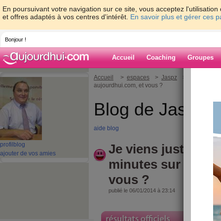
En poursuivant votre navigation sur ce site, vous acceptez l'utilisati
et offres adaptés à vos centres d'intérêt.
En savoir plus et gérer ces 
Bonjour !
Accueil
Coaching
Groupes
Accueil
>
espaces
>
Jaspz
> Je viens jus
aujourdhui.com, et vous ?
Blog de Jaspz
aide blog
profil
blog
Je viens juste de m
ajouter de vos amies
minutes sur aujou
vous ?
publié le 06/01/2014 à 23:14