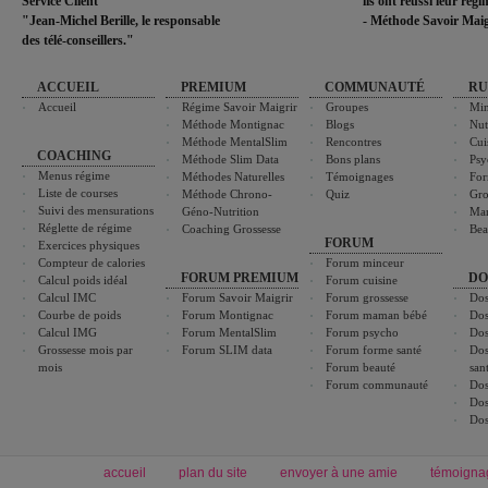
Service Client
ils ont réussi leur rég
"Jean-Michel Berille, le responsable
- Méthode Savoir Maig
des télé-conseillers."
ACCUEIL
PREMIUM
COMMUNAUTÉ
RU
Accueil
Régime Savoir Maigrir
Groupes
Min
Méthode Montignac
Blogs
Nut
Méthode MentalSlim
Rencontres
Cui
COACHING
Méthode Slim Data
Bons plans
Psy
Menus régime
Méthodes Naturelles
Témoignages
For
Liste de courses
Méthode Chrono-
Quiz
Gro
Suivi des mensurations
Géno-Nutrition
Ma
Réglette de régime
Coaching Grossesse
Bea
FORUM
Exercices physiques
Compteur de calories
Forum minceur
FORUM PREMIUM
DO
Calcul poids idéal
Forum cuisine
Calcul IMC
Forum Savoir Maigrir
Forum grossesse
Dos
Courbe de poids
Forum Montignac
Forum maman bébé
Dos
Calcul IMG
Forum MentalSlim
Forum psycho
Dos
Grossesse mois par
Forum SLIM data
Forum forme santé
Dos
mois
Forum beauté
san
Forum communauté
Dos
Dos
Dos
accueil
plan du site
envoyer à une amie
témoigna