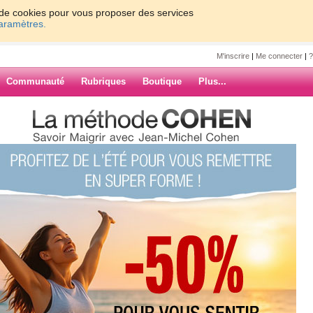
on de cookies pour vous proposer des services
paramètres.
M'inscrire
|
Me connecter
|
?
Communauté
Rubriques
Boutique
Plus...
te de me relaxer 2 minutes sur
e relaxer 2
rdhui.com, et
ARCHIVES