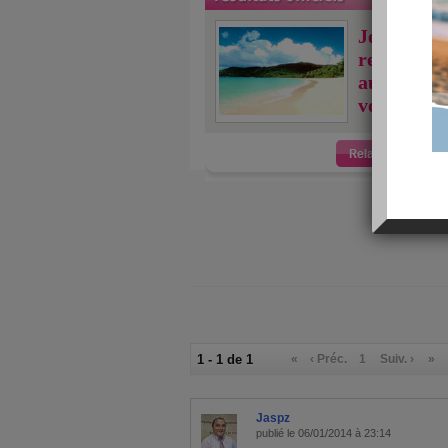
Je viens j
relaxer 2 
aujourdhu
vous ?
1 - 1 de 1
«
‹ Préc.
1
Suiv. ›
»
Jaspz
publié le 06/01/2014 à 23:14