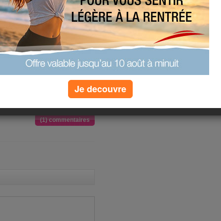
uste de me
minutes sur
i.com, et
Je decouvre
(1) commentaires