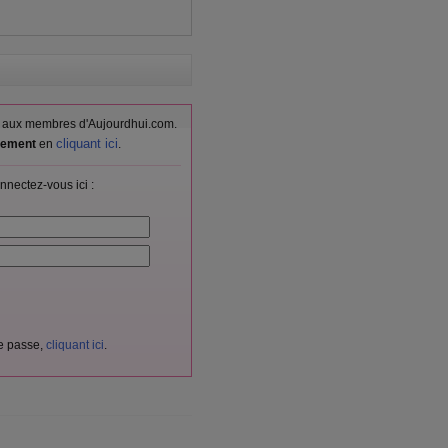
vés aux membres d'Aujourdhui.com.
cliquant ici
itement
en
.
nnectez-vous ici :
de passe,
cliquant ici
.