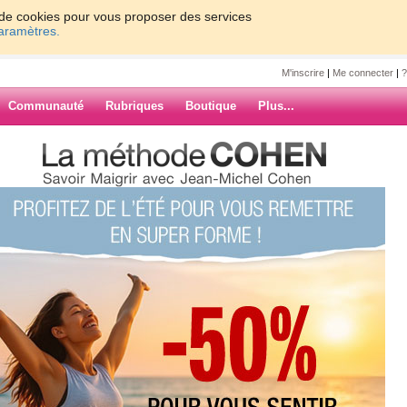
on de cookies pour vous proposer des services
paramètres.
M'inscrire
|
Me connecter
|
?
Communauté
Rubriques
Boutique
Plus...
uillet
6
ARCHIVES