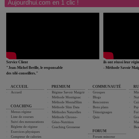
Aujourdhui.com en 1 clic !
Service Client
ils ont réussi leur rég
"Jean-Michel Berille, le responsable
- Méthode Savoir Maig
des télé-conseillers."
ACCUEIL
PREMIUM
COMMUNAUTÉ
RU
Accueil
Régime Savoir Maigrir
Groupes
Min
Méthode Montignac
Blogs
Nut
Méthode MentalSlim
Rencontres
Cui
COACHING
Méthode Slim Data
Bons plans
Psy
Menus régime
Méthodes Naturelles
Témoignages
For
Liste de courses
Méthode Chrono-
Quiz
Gro
Suivi des mensurations
Géno-Nutrition
Ma
Réglette de régime
Coaching Grossesse
Bea
FORUM
Exercices physiques
Compteur de calories
Forum minceur