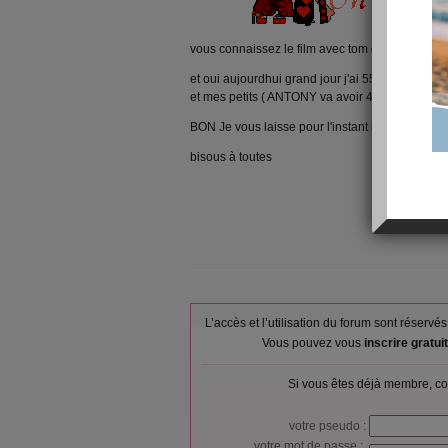
vous connaissez le film avec tom cruise superb
et oui aujourdhui grand jour j'ai 55 ans ,on fer
et mes petits ( ANTONY va avoir 4 ans le 7 juille
BON Je vous laisse pour l'instant la petite fait d
bisous à toutes
L’accès et l’utilisation du forum sont réser
Vous pouvez vous
inscrire gratu
Si vous êtes déjà membre, co
votre pseudo :
votre mot de passe :