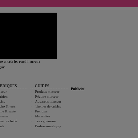
ime et cela les rend heureux
rir
BRIQUES
GUIDES
Publicité
ceur
Produits minceur
rition
Régime minceur
sine
Appareils minceur
cho & tests
Thèmes de cuisine
me & santé
Prénoms
ssesse
Maternités
man & bébé
Tests grossesse
uté
Professionnels psy