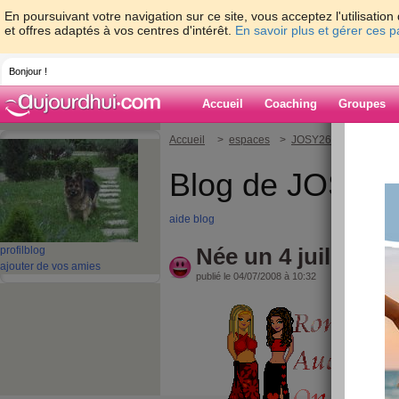
En poursuivant votre navigation sur ce site, vous acceptez l'utilisati
et offres adaptés à vos centres d'intérêt.
En savoir plus et gérer ces 
Bonjour !
Accueil
Coaching
Groupes
Accueil
>
espaces
>
JOSY26
> Née un 4 j
Blog de JOSY2
aide blog
Née un 4 juillet
profil
blog
ajouter de vos amies
publié le 04/07/2008 à 10:32