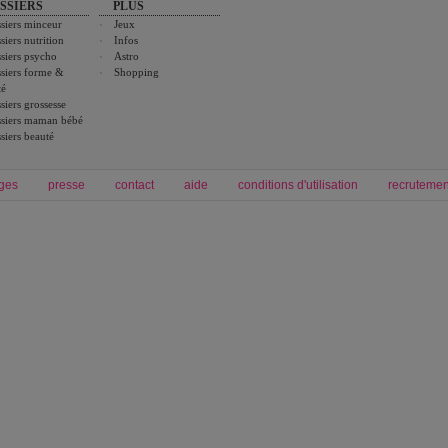
SSIERS
PLUS
siers minceur
Jeux
siers nutrition
Infos
siers psycho
Astro
siers forme &
Shopping
té
siers grossesse
siers maman bébé
siers beauté
ges
presse
contact
aide
conditions d'utilisation
recrutemen
Forum grossesse et bébé
Forum psychologie
envie de bébé et de devenir maman
développement personnel et spiritua
accouchement et naissance de bébé
couple et sexualité
Grossesse et femme enceinte
Psychologie
symptome grossesse
intelligence et test de qi
calendrier de grossesse
test qi
régime protéiné
|
maigrir du ventre
|