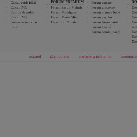
FORUM PREMIUM
DO
Calcul poids idéal
Forum cuisine
Calcul IMC
Forum Savoir Maigrir
Forum grossesse
Dos
Courbe de poids
Forum Montignac
Forum maman bébé
Dos
Calcul IMG
Forum MentalSlim
Forum psycho
Dos
Grossesse mois par
Forum SLIM data
Forum forme santé
Dos
mois
Forum beauté
san
Forum communauté
Dos
Dos
Dos
accueil
plan du site
envoyer à une amie
témoigna
Forum minceur
Forum cuisine
Commencer un régime
boissons, vins et cocktails
Alimentation équilibrée et nutrition
astuces et bons plans
Minceur
Recette cuisine
exercices physiques
recette facile
produits minceur
Recette poulet
Tags
:
ventre plat
|
maigrir des fesses
|
abdominaux
|
régime américain
|
régime mayo
|
Découvrez aussi
:
exercices abdominaux
|
recette wok
|