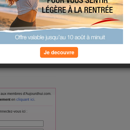
e!
a la fete dimanche avec mes enfants
t)
es bétises
Je decouvre
(0) commentaires
vés aux membres d'Aujourdhui.com.
cliquant ici
itement
en
.
nnectez-vous ici :