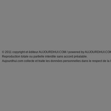
Minceur
Recette cuisine
exercices physiques
recette facile
produits minceur
Recette poulet
Tags
:
ventre plat
|
maigrir des fesses
|
abdominaux
|
régime américain
|
régime mayo
|
Découvrez aussi
:
exercices abdominaux
|
recette wok
|
ANXA Partenaires
:
Recette
de cuisine |
Recette cuisine
|
© 2011 copyright et éditeur AUJOURDHUI.COM / powered by AUJOURDHUI.CO
Reproduction totale ou partielle interdite sans accord préalable.
Aujourdhui.com collecte et traite les données personnelles dans le respect de la 