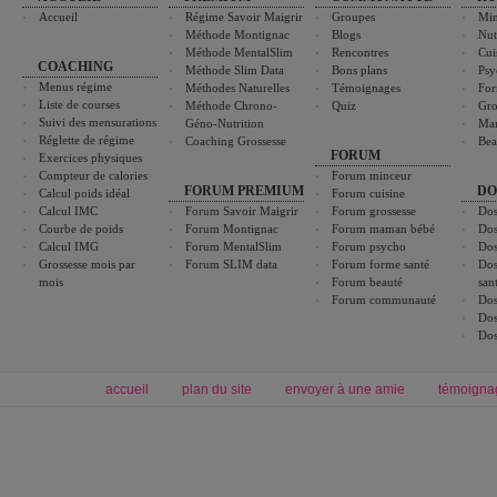
Accueil
Régime Savoir Maigrir
Groupes
Min
Méthode Montignac
Blogs
Nut
Méthode MentalSlim
Rencontres
Cui
COACHING
Méthode Slim Data
Bons plans
Psy
Menus régime
Méthodes Naturelles
Témoignages
For
Liste de courses
Méthode Chrono-
Quiz
Gro
Suivi des mensurations
Géno-Nutrition
Ma
Réglette de régime
Coaching Grossesse
Bea
FORUM
Exercices physiques
Compteur de calories
Forum minceur
FORUM PREMIUM
DO
Calcul poids idéal
Forum cuisine
Calcul IMC
Forum Savoir Maigrir
Forum grossesse
Dos
Courbe de poids
Forum Montignac
Forum maman bébé
Dos
Calcul IMG
Forum MentalSlim
Forum psycho
Dos
Grossesse mois par
Forum SLIM data
Forum forme santé
Dos
mois
Forum beauté
san
Forum communauté
Dos
Dos
Dos
accueil
plan du site
envoyer à une amie
témoigna
Forum minceur
Forum cuisine
Commencer un régime
boissons, vins et cocktails
Alimentation équilibrée et nutrition
astuces et bons plans