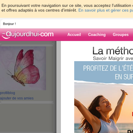
En poursuivant votre navigation sur ce site, vous acceptez l'utilisati
et offres adaptés à vos centres d'intérêt.
En savoir plus et gérer ces 
Bonjour !
Accueil
Coaching
Groupes
Accueil
>
espaces
>
Isalune
Blog de Isalune
aide blog
1 - 2 de 2
«
‹ Préc.
1
Suiv. ›
»
profil
blog
ajouter de vos amies
Quizz: 10 astuces 
contre la cellulite
publié le 03/07/2013 à 18:48