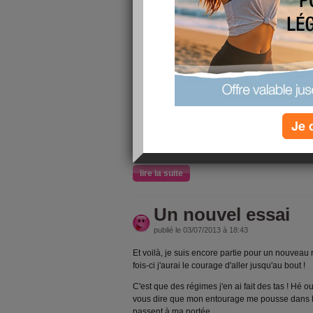
10/10
j'ai fait
10 astuces
contre la c
Je 
lire la suite
Un nouvel essai
publié le 03/07/2013 à 18:43
Et voilà, je suis encore partie pour un nouveau 
fois-ci j'aurai le courage d'aller jusqu'au bout !
C'est que des régimes j'en ai fait des tas ! Hé o
vous dire que mon entourage me pousse dans le
passent à ma portée.