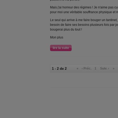
Mais j'ai horreur des régimes ! Je n'aime pas cui
pour moi une véritable souffrance physique et 
Le seul qui arrive à me faire bouger un tantinet
besoin de faire ses besoins plusieurs fois par jo
bougerai plus du tout !
Mon plus
lire la suite
1 - 2 de 2
«
‹ Préc.
1
Suiv. ›
»