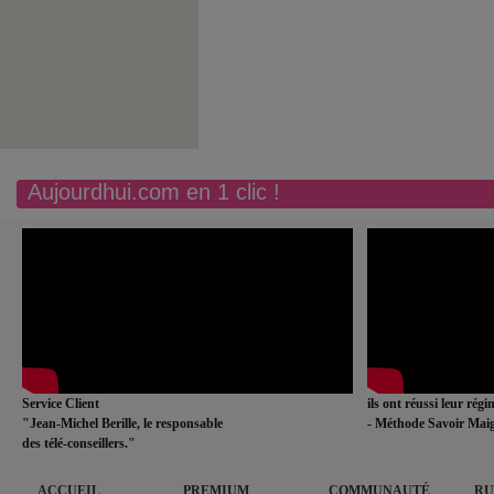
Aujourdhui.com en 1 clic !
Service Client
ils ont réussi leur rég
"Jean-Michel Berille, le responsable
- Méthode Savoir Maig
des télé-conseillers."
ACCUEIL
PREMIUM
COMMUNAUTÉ
RU