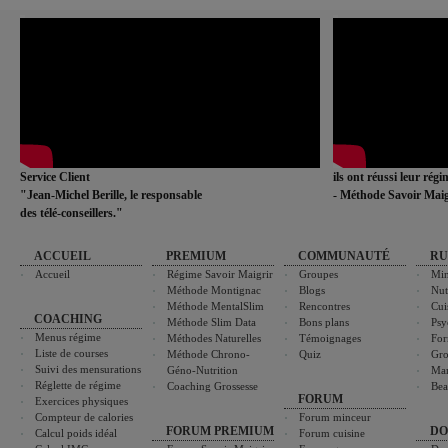
Service Client
ils ont réussi leur rég
"Jean-Michel Berille, le responsable
- Méthode Savoir Maig
des télé-conseillers."
ACCUEIL
PREMIUM
COMMUNAUTÉ
RU
Accueil
Régime Savoir Maigrir
Groupes
Min
Méthode Montignac
Blogs
Nut
Méthode MentalSlim
Rencontres
Cui
COACHING
Méthode Slim Data
Bons plans
Psy
Menus régime
Méthodes Naturelles
Témoignages
For
Liste de courses
Méthode Chrono-
Quiz
Gro
Suivi des mensurations
Géno-Nutrition
Ma
Réglette de régime
Coaching Grossesse
Bea
FORUM
Exercices physiques
Compteur de calories
Forum minceur
FORUM PREMIUM
DO
Calcul poids idéal
Forum cuisine