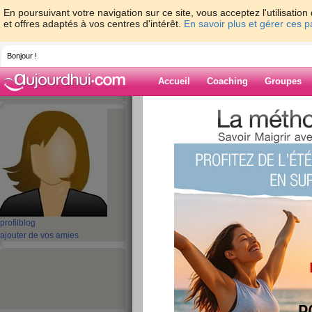
En poursuivant votre navigation sur ce site, vous acceptez l'utilisati
et offres adaptés à vos centres d'intérêt.
En savoir plus et gérer ces 
Bonjour !
Accueil
Coaching
Groupes
Accueil
>
espaces
>
Isab71
> Crac ...
Blog de Isab71
aide blog
Crac ...
publié le 28/01/2010 à 19:48
profil
blog
ajouter de vos amies
J'ai crac..quer ... Craquer pour 2 choses :
1 : la balance !!! J'en ai commandé une sur inter
donc je l'ai pas acheté, ça compte pas !
2 : Plus "grave" : la bouffe ... Ouaie ... No comment 