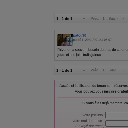
1 - 1 de 1
«
‹ Préc.
1
Suiv. ›
»
patou30
publié le 29/01/2010 à 08:07
l'hiver on a souvent besoin de plus de calori
jours et ses jolis fruits juteux
1 - 1 de 1
«
‹ Préc.
1
Suiv. ›
»
L’accès et l’utilisation du forum sont réser
Vous pouvez vous
inscrire gratu
Si vous êtes déjà membre, co
votre pseudo :
votre mot de passe :
(envoyé par email)