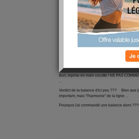
Faut que je me calme ... Faut que je me dise sto
dans le sens où il faut que je laisse couler un p
parce que un petit truc ne va pas comme prévu qu
placard ... ANDOUILLE !
L'été au moins, quand y'a un truc comme ça, je v
J'ai envie de snickers, de sundae caramel de 
ce genre ... C'est "mauvais signe" ...
Je 
j'ai envie de cuisiner, mais j'ai pas le temps .
Zen attitude... Marre d'être enfermée en fait ! Je
Bon, reprise en main cocotte ! NE PAS COMME
...
Verdict de la balance d'ici peu ??? Bien que j
important, mais "l'harmonie" de la ligne ...
Pourquoi j'ai commandé une balance alors ??