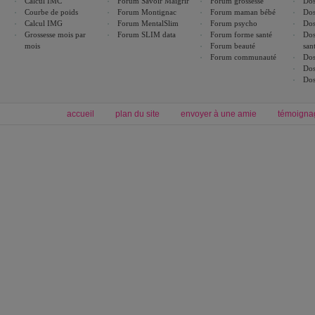
Calcul IMC
Forum Savoir Maigrir
Forum grossesse
Dos
Courbe de poids
Forum Montignac
Forum maman bébé
Dos
Calcul IMG
Forum MentalSlim
Forum psycho
Dos
Grossesse mois par
Forum SLIM data
Forum forme santé
Dos
mois
Forum beauté
san
Forum communauté
Dos
Dos
Dos
accueil
plan du site
envoyer à une amie
témoigna
Forum minceur
Forum cuisine
Commencer un régime
boissons, vins et cocktails
Alimentation équilibrée et nutrition
astuces et bons plans
Minceur
Recette cuisine
exercices physiques
recette facile
produits minceur
Recette poulet
Tags
:
ventre plat
|
maigrir des fesses
|
abdominaux
|
régime américain
|
régime mayo
|
Découvrez aussi
:
exercices abdominaux
|
recette wok
|
ANXA Partenaires
:
Recette
de cuisine |
Recette cuisine
|