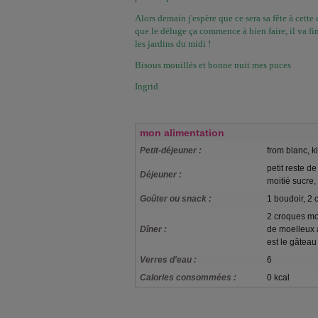
Alors demain j'espère que ce sera sa fête à cett
que le déluge ça commence à bien faire, il va fi
les jardins du midi !
Bisous mouillés et bonne nuit mes puces
Ingrid
mon alimentation
Petit-déjeuner :
from blanc, ki
petit reste d
Déjeuner :
moitié sucre, 
Goûter ou snack :
1 boudoir, 2 
2 croques mo
Dîner :
de moelleux a
est le gâteau e
Verres d'eau :
6
Calories consommées :
0 kcal