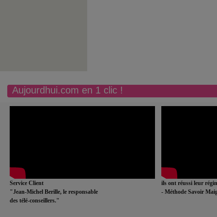
Aujourdhui.com en 1 clic !
Service Client
ils ont réussi leur rég
"Jean-Michel Berille, le responsable
- Méthode Savoir Maig
des télé-conseillers."