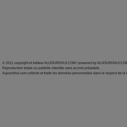
Minceur
Recette cuisine
exercices physiques
recette facile
produits minceur
Recette poulet
Tags
:
ventre plat
|
maigrir des fesses
|
abdominaux
|
régime américain
|
régime mayo
|
Découvrez aussi
:
exercices abdominaux
|
recette wok
|
ANXA Partenaires
:
Recette
de cuisine |
Recette cuisine
|
© 2011 copyright et éditeur AUJOURDHUI.COM / powered by AUJOURDHUI.CO
Reproduction totale ou partielle interdite sans accord préalable.
Aujourdhui.com collecte et traite les données personnelles dans le respect de la 