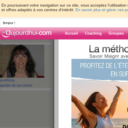
En poursuivant votre navigation sur ce site, vous acceptez l'utilisati
et offres adaptés à vos centres d'intérêt.
En savoir plus et gérer ces 
Bonjour !
Accueil
Coaching
Groupes
Accueil
>
espaces
>
Ingui
> Il pleut, il moui
Blog de Ingui
aide blog
Il pleut, il mouille ..
profil
blog
ajouter de vos amies
publié le 04/11/2008 à 21:32
Découvrez
Lombard 