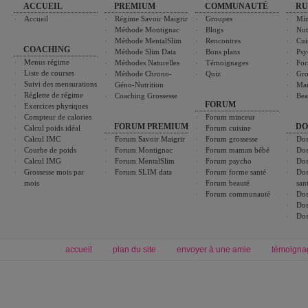
ACCUEIL
PREMIUM
COMMUNAUTÉ
RU
Accueil
Régime Savoir Maigrir
Groupes
Min
Méthode Montignac
Blogs
Nut
Méthode MentalSlim
Rencontres
Cui
COACHING
Méthode Slim Data
Bons plans
Psy
Menus régime
Méthodes Naturelles
Témoignages
For
Liste de courses
Méthode Chrono-
Quiz
Gro
Suivi des mensurations
Géno-Nutrition
Ma
Réglette de régime
Coaching Grossesse
Bea
FORUM
Exercices physiques
Compteur de calories
Forum minceur
FORUM PREMIUM
DO
Calcul poids idéal
Forum cuisine
Calcul IMC
Forum Savoir Maigrir
Forum grossesse
Dos
Courbe de poids
Forum Montignac
Forum maman bébé
Dos
Calcul IMG
Forum MentalSlim
Forum psycho
Dos
Grossesse mois par
Forum SLIM data
Forum forme santé
Dos
mois
Forum beauté
san
Forum communauté
Dos
Dos
Dos
accueil
plan du site
envoyer à une amie
témoigna
Forum minceur
Forum cuisine
Commencer un régime
boissons, vins et cocktails
Alimentation équilibrée et nutrition
astuces et bons plans