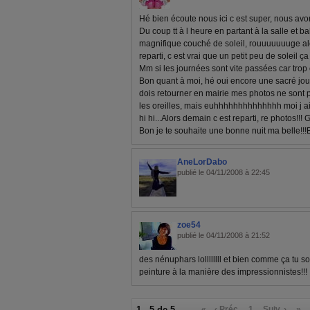
Hé bien écoute nous ici c est super, nous avons
Du coup tt à l heure en partant à la salle et b
magnifique couché de soleil, rouuuuuuuge al
reparti, c est vrai que un petit peu de soleil ça
Mm si les journées sont vite passées car trop
Bon quant à moi, hé oui encore une sacré jour
dois retourner en mairie mes photos ne sont pa
les oreilles, mais euhhhhhhhhhhhhhh moi j ai 
hi hi...Alors demain c est reparti, re photos!!! G
Bon je te souhaite une bonne nuit ma belle!!!
AneLorDabo
publié le 04/11/2008 à 22:45
zoe54
publié le 04/11/2008 à 21:52
des nénuphars lollllllll et bien comme ça tu so
peinture à la manière des impressionnistes!!!
1 - 5 de 5
«
‹ Préc.
1
Suiv. ›
»