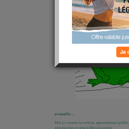
Je 
... c'est la fête à la grenouille ...
Moi je connais la version, apparemment québéco
pleuvra plus ce sera la fête à la tortue.