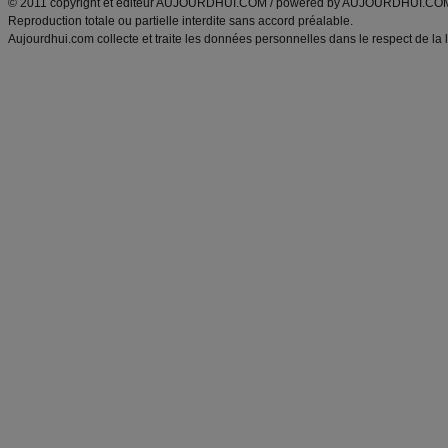
© 2011 copyright et éditeur AUJOURDHUI.COM / powered by AUJOURDHUI.CO
Reproduction totale ou partielle interdite sans accord préalable.
Aujourdhui.com collecte et traite les données personnelles dans le respect de la 