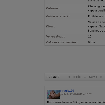
sucre de fleu
Champignon ,
Déjeuner :
vapeur persil
Goûter ou snack :
Fruit de sais
Salade de co
Dîner :
vapeur , Sauc
tranches de p
Verres d'eau :
10
Calories consommées :
0 kcal
1 - 2 de 2
«
‹ Préc.
1
Suiv. ›
»
virgule190
publié le 22/07/2012 à 10:02
Bon dimanche mon Edith, super tu vas bientôt