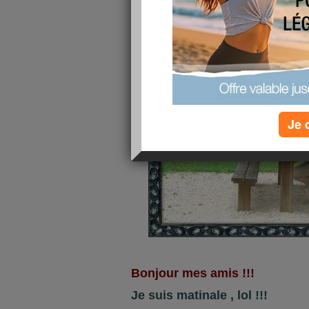
publié le 22/07/2012 à 05:38
Je 
Bonjour mes amis !!!
Je suis matinale , lol !!!