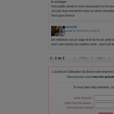
te soulager
Une petite sieste te sera nécessaire tu t'es le
J'ai pas trop mal dormi mais un vilain moustiqu
Gros gros bisous
patou30
publié le 22/07/2012 à 05:43
ton médecin est un sage et toi tu es un amie 
voici sans doute les maitres mots , merci de t
1 - 2 de 2
«
‹ Préc.
1
Suiv. ›
»
L’accès et l’utilisation du forum sont réser
Vous pouvez vous
inscrire gratu
Si vous êtes déjà membre, co
votre pseudo :
votre mot de passe :
(envoyé par email)