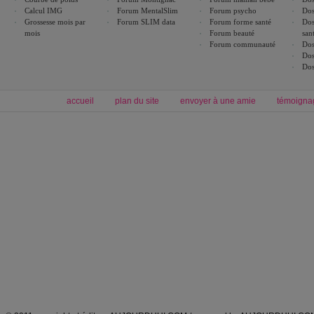
Calcul IMG
Forum MentalSlim
Forum psycho
Dos
Grossesse mois par
Forum SLIM data
Forum forme santé
Dos
mois
Forum beauté
san
Forum communauté
Dos
Dos
Dos
accueil
plan du site
envoyer à une amie
témoigna
Forum minceur
Forum cuisine
Commencer un régime
boissons, vins et cocktails
Alimentation équilibrée et nutrition
astuces et bons plans
Minceur
Recette cuisine
exercices physiques
recette facile
produits minceur
Recette poulet
Tags
:
ventre plat
|
maigrir des fesses
|
abdominaux
|
régime américain
|
régime mayo
|
Découvrez aussi
:
exercices abdominaux
|
recette wok
|
ANXA Partenaires
:
Recette
de cuisine |
Recette cuisine
|