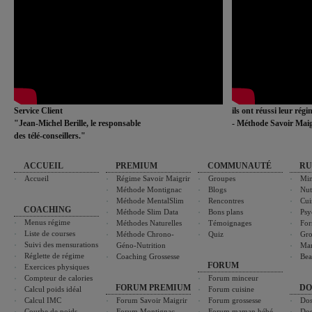
Service Client
ils ont réussi leur rég
"Jean-Michel Berille, le responsable
- Méthode Savoir Maig
des télé-conseillers."
ACCUEIL
PREMIUM
COMMUNAUTÉ
RU
Accueil
Régime Savoir Maigrir
Groupes
Min
Méthode Montignac
Blogs
Nut
Méthode MentalSlim
Rencontres
Cui
COACHING
Méthode Slim Data
Bons plans
Psy
Menus régime
Méthodes Naturelles
Témoignages
For
Liste de courses
Méthode Chrono-
Quiz
Gro
Suivi des mensurations
Géno-Nutrition
Ma
Réglette de régime
Coaching Grossesse
Bea
FORUM
Exercices physiques
Compteur de calories
Forum minceur
FORUM PREMIUM
DO
Calcul poids idéal
Forum cuisine
Calcul IMC
Forum Savoir Maigrir
Forum grossesse
Dos
Courbe de poids
Forum Montignac
Forum maman bébé
Dos