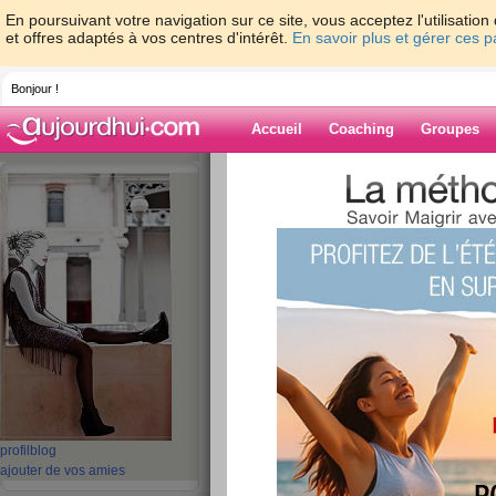
En poursuivant votre navigation sur ce site, vous acceptez l'utilisati
et offres adaptés à vos centres d'intérêt.
En savoir plus et gérer ces 
Bonjour !
Accueil
Coaching
Groupes
Accueil
>
espaces
>
Ines_286
> Ta tâche 
mais simplement de chercher et trouver tous les
contre l'Amour ! (Rumi)
Blog de Ines_2
aide blog
Ta tâche n'est pas
l'Amour , mais si
chercher et trouve
obstacles que tu a
profil
blog
ajouter de vos amies
contre l'Amour ! (