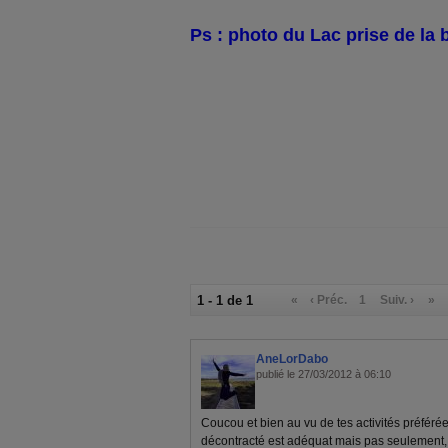
Ps : photo du Lac prise de la b
1 - 1 de 1
«
‹ Préc.
1
Suiv. ›
»
AneLorDabo
publié le 27/03/2012 à 06:10
Coucou et bien au vu de tes activités préférée
décontracté est adéquat mais pas seulement, 