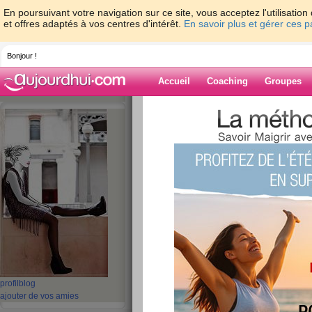
En poursuivant votre navigation sur ce site, vous acceptez l'utilisati
et offres adaptés à vos centres d'intérêt.
En savoir plus et gérer ces 
Bonjour !
Accueil
Coaching
Groupes
Accueil
>
espaces
>
Ines_286
> " Ô temps
heures propices ! Suspendez votre cours : Lais
délices Des plus beaux de nos jours" ! (Lamarti
Blog de Ines_2
aide blog
" Ô temps ! suspen
vous, heures propi
Suspendez votre c
nous savourer les 
profil
blog
ajouter de vos amies
Des plus beaux de 