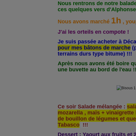
Nous rentrons de notre balade
ces quelques vers d'Alphonse
1h
Nous avons marché
, youp
J'ai les orteils en compote !
Je suis passée acheter à Déc
pour mes bâtons de marche
(
terrains durs type bitume) !!!
Après nous avons été boire q
une buvette au bord de l'eau !!
Ce soir Salade mélangée :
sal
mozarella , maïs + vinaigrette 
de bouillon de légumes et qu
Tabasco
!!!
Dessert : Yaourt aux fruits et 