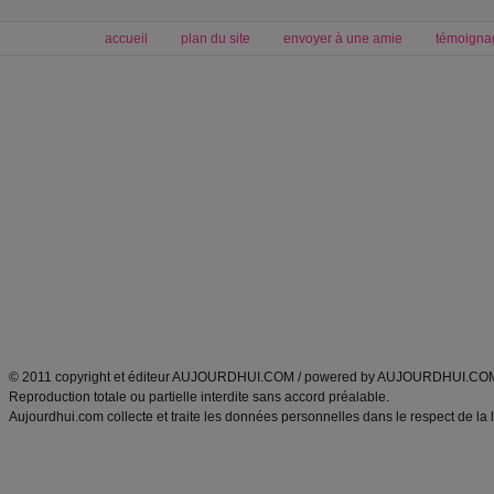
accueil
plan du site
envoyer à une amie
témoigna
Forum minceur
Forum cuisine
Commencer un régime
boissons, vins et cocktails
Alimentation équilibrée et nutrition
astuces et bons plans
Minceur
Recette cuisine
exercices physiques
recette facile
produits minceur
Recette poulet
Tags
:
ventre plat
|
maigrir des fesses
|
abdominaux
|
régime américain
|
régime mayo
|
Découvrez aussi
:
exercices abdominaux
|
recette wok
|
ANXA Partenaires
:
Recette
de cuisine |
Recette cuisine
|
© 2011 copyright et éditeur AUJOURDHUI.COM / powered by AUJOURDHUI.CO
Reproduction totale ou partielle interdite sans accord préalable.
Aujourdhui.com collecte et traite les données personnelles dans le respect de la 