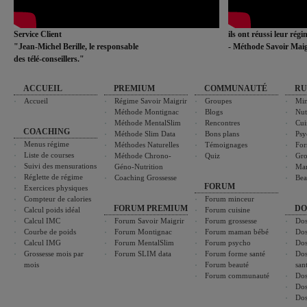
Service Client
ils ont réussi leur rég
"Jean-Michel Berille, le responsable
- Méthode Savoir Maig
des télé-conseillers."
ACCUEIL
PREMIUM
COMMUNAUTÉ
RU
Accueil
Régime Savoir Maigrir
Groupes
Min
Méthode Montignac
Blogs
Nut
Méthode MentalSlim
Rencontres
Cui
COACHING
Méthode Slim Data
Bons plans
Psy
Menus régime
Méthodes Naturelles
Témoignages
For
Liste de courses
Méthode Chrono-
Quiz
Gro
Suivi des mensurations
Géno-Nutrition
Ma
Réglette de régime
Coaching Grossesse
Bea
FORUM
Exercices physiques
Compteur de calories
Forum minceur
FORUM PREMIUM
DO
Calcul poids idéal
Forum cuisine
Calcul IMC
Forum Savoir Maigrir
Forum grossesse
Dos
Courbe de poids
Forum Montignac
Forum maman bébé
Dos
Calcul IMG
Forum MentalSlim
Forum psycho
Dos
Grossesse mois par
Forum SLIM data
Forum forme santé
Dos
mois
Forum beauté
san
Forum communauté
Dos
Dos
Dos