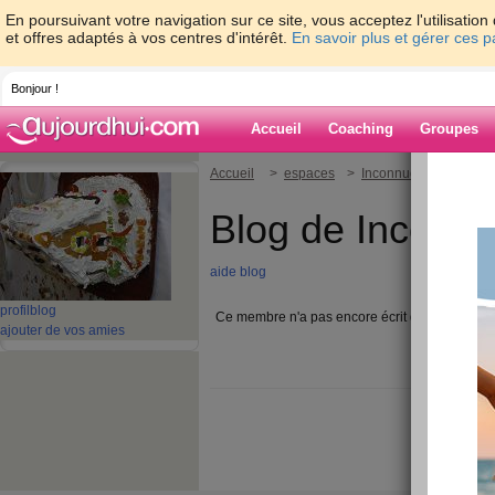
En poursuivant votre navigation sur ce site, vous acceptez l'utilisati
et offres adaptés à vos centres d'intérêt.
En savoir plus et gérer ces 
Bonjour !
Accueil
Coaching
Groupes
Accueil
>
espaces
>
Inconnue000
Blog de Inconn
aide blog
profil
blog
Ce membre n'a pas encore écrit d'article blog.
ajouter de vos amies