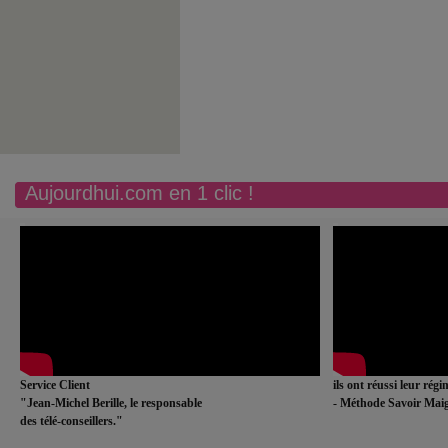
Aujourdhui.com en 1 clic !
Service Client
ils ont réussi leur rég
"Jean-Michel Berille, le responsable
- Méthode Savoir Maig
des télé-conseillers."