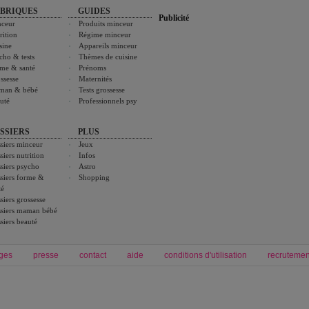
BRIQUES
GUIDES
Publicité
ceur
Produits minceur
rition
Régime minceur
sine
Appareils minceur
cho & tests
Thèmes de cuisine
me & santé
Prénoms
ssesse
Maternités
man & bébé
Tests grossesse
uté
Professionnels psy
SSIERS
PLUS
siers minceur
Jeux
siers nutrition
Infos
siers psycho
Astro
siers forme &
Shopping
té
siers grossesse
siers maman bébé
siers beauté
ges
presse
contact
aide
conditions d'utilisation
recrutemen
Forum grossesse et bébé
Forum psychologie
envie de bébé et de devenir maman
développement personnel et spiritua
accouchement et naissance de bébé
couple et sexualité