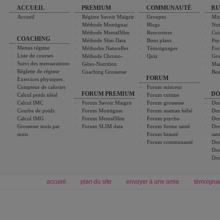
ACCUEIL
PREMIUM
COMMUNAUTÉ
RU
Accueil
Régime Savoir Maigrir
Groupes
Min
Méthode Montignac
Blogs
Nut
Méthode MentalSlim
Rencontres
Cui
COACHING
Méthode Slim Data
Bons plans
Psy
Menus régime
Méthodes Naturelles
Témoignages
For
Liste de courses
Méthode Chrono-
Quiz
Gro
Suivi des mensurations
Géno-Nutrition
Ma
Réglette de régime
Coaching Grossesse
Bea
FORUM
Exercices physiques
Compteur de calories
Forum minceur
FORUM PREMIUM
DO
Calcul poids idéal
Forum cuisine
Calcul IMC
Forum Savoir Maigrir
Forum grossesse
Dos
Courbe de poids
Forum Montignac
Forum maman bébé
Dos
Calcul IMG
Forum MentalSlim
Forum psycho
Dos
Grossesse mois par
Forum SLIM data
Forum forme santé
Dos
mois
Forum beauté
san
Forum communauté
Dos
Dos
Dos
accueil
plan du site
envoyer à une amie
témoigna
Forum minceur
Forum cuisine
Commencer un régime
boissons, vins et cocktails
Alimentation équilibrée et nutrition
astuces et bons plans