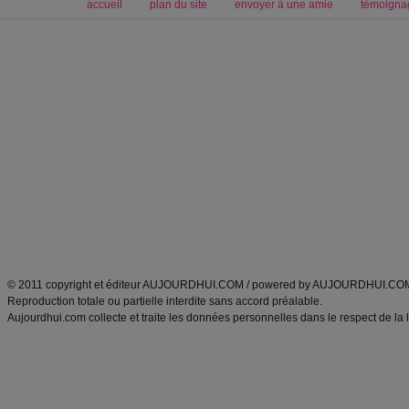
accueil
plan du site
envoyer à une amie
témoigna
Forum minceur
Forum cuisine
Commencer un régime
boissons, vins et cocktails
Alimentation équilibrée et nutrition
astuces et bons plans
Minceur
Recette cuisine
exercices physiques
recette facile
produits minceur
Recette poulet
Tags
:
ventre plat
|
maigrir des fesses
|
abdominaux
|
régime américain
|
régime mayo
|
Découvrez aussi
:
exercices abdominaux
|
recette wok
|
ANXA Partenaires
:
Recette
de cuisine |
Recette cuisine
|
© 2011 copyright et éditeur AUJOURDHUI.COM / powered by AUJOURDHUI.CO
Reproduction totale ou partielle interdite sans accord préalable.
Aujourdhui.com collecte et traite les données personnelles dans le respect de la 