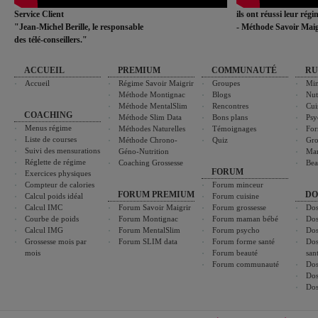
Service Client
ils ont réussi leur rég
"Jean-Michel Berille, le responsable
- Méthode Savoir Maig
des télé-conseillers."
ACCUEIL
PREMIUM
COMMUNAUTÉ
RU
Accueil
Régime Savoir Maigrir
Groupes
Min
Méthode Montignac
Blogs
Nut
Méthode MentalSlim
Rencontres
Cui
COACHING
Méthode Slim Data
Bons plans
Psy
Menus régime
Méthodes Naturelles
Témoignages
For
Liste de courses
Méthode Chrono-
Quiz
Gro
Suivi des mensurations
Géno-Nutrition
Ma
Réglette de régime
Coaching Grossesse
Bea
FORUM
Exercices physiques
Compteur de calories
Forum minceur
FORUM PREMIUM
DO
Calcul poids idéal
Forum cuisine
Calcul IMC
Forum Savoir Maigrir
Forum grossesse
Dos
Courbe de poids
Forum Montignac
Forum maman bébé
Dos
Calcul IMG
Forum MentalSlim
Forum psycho
Dos
Grossesse mois par
Forum SLIM data
Forum forme santé
Dos
mois
Forum beauté
san
Forum communauté
Dos
Dos
Dos