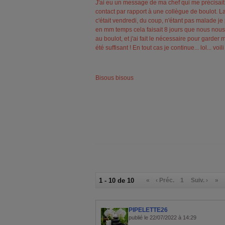
J'ai eu un message de ma chef qui me précisai
contact par rapport à une collègue de boulot. La 
c'était vendredi, du coup, n'étant pas malade je 
en mm temps cela faisait 8 jours que nous nou
au boulot, et j'ai fait le nécessaire pour garder 
été suffisant ! En tout cas je continue... lol... voil
Bisous bisous
1 - 10 de 10
«
‹ Préc.
1
Suiv. ›
»
PIPELETTE26
publié le 22/07/2022 à 14:29