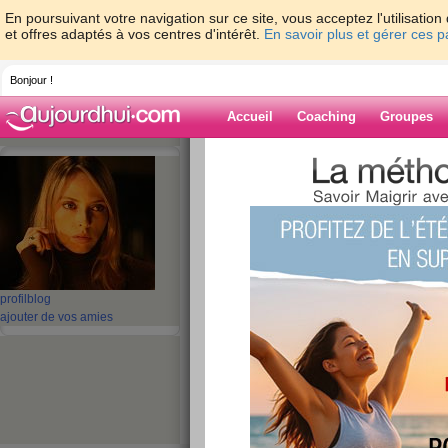
En poursuivant votre navigation sur ce site, vous acceptez l'utilisati
et offres adaptés à vos centres d'intérêt.
En savoir plus et gérer ces 
Bonjour !
Accueil
Coaching
Groupes
Accueil
>
espaces
>
ITD
> Il fait chaud, c
Blog de ITD
aide blog
Il fait chaud, chau
profil
blog
publié le 12/07/2022 à 21:19
ajouter de vos amies