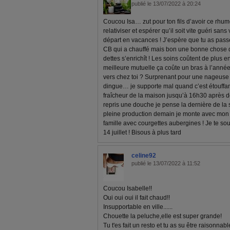
publié le 13/07/2022 à 20:24
Coucou Isa… zut pour ton fils d’avoir ce rh
relativiser et espérer qu’il soit vite guéri sa
départ en vacances ! J’espère que tu as pass
CB qui a chauffé mais bon une bonne chose d
dettes s’enrichît ! Les soins coûtent de plus e
meilleure mutuelle ça coûte un bras à l’année 
vers chez toi ? Surprenant pour une nageuse !!!
dingue… je supporte mal quand c’est étouffant 
fraîcheur de la maison jusqu’à 16h30 après deh
repris une douche je pense la dernière de la 
pleine production demain je monte avec mon 
famille avec courgettes aubergines ! Je te so
14 juillet ! Bisous à plus tard
celine92
publié le 13/07/2022 à 11:52
Coucou Isabelle!!
Oui oui oui il fait chaud!!
Insupportable en ville......
Chouette la peluche,elle est super grande!
Tu t'es fait un resto et tu as su être raisonna