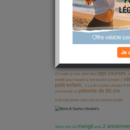
Je 
Kikou les amies comment allez vous p
Ce soir, qqs douleurs sur ma main droite, c'est ainsi , c
inflammatoire et bande. On verra demain.
qqs courses
Ce matin je suis allée faire
, 
vê
profité pour repartir à vert baudet acheter 2
petit enfant.
.. il y a de si jolies choses !!!
peluche de 80 cm
commandé un
.
Il devrait arriver chez mes bx parents tantôt
mangé
2 anciennes
SInon hier j'ai
avec