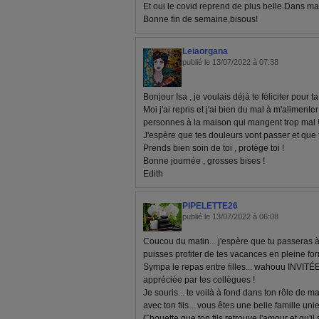
Et oui le covid reprend de plus belle.Dans ma fa
Bonne fin de semaine,bisous!
Leiaorgana
publié le 13/07/2022 à 07:38
Bonjour Isa , je voulais déjà te féliciter pour t
Moi j'ai repris et j'ai bien du mal à m'aliment
personnes à la maison qui mangent trop mal 
J'espère que tes douleurs vont passer et que tu 
Prends bien soin de toi , protège toi !
Bonne journée , grosses bises !
Edith
PIPELETTE26
publié le 13/07/2022 à 06:08
Coucou du matin... j'espère que tu passeras à
puisses profiter de tes vacances en pleine for
Sympa le repas entre filles... wahouu INVITÉE.
appréciée par tes collègues !
Je souris... te voilà à fond dans ton rôle de m
avec ton fils... vous êtes une belle famille unie
Chouette que ton fils retrouve l'amour et qu'il 