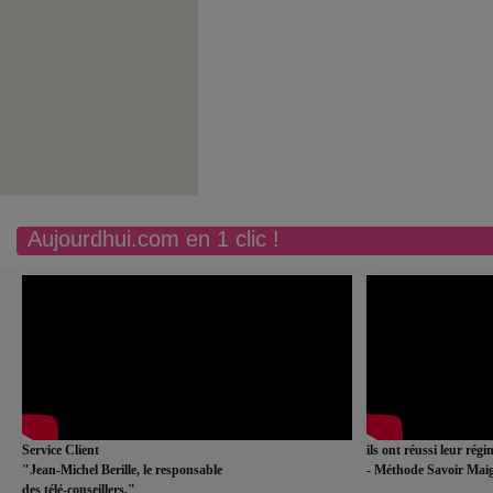
Aujourdhui.com en 1 clic !
Service Client
ils ont réussi leur rég
"Jean-Michel Berille, le responsable
- Méthode Savoir Maig
des télé-conseillers."