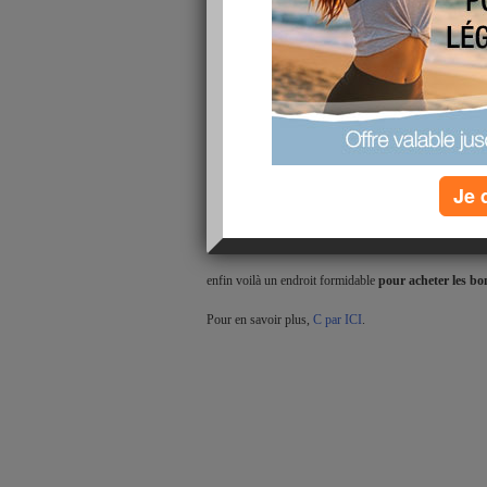
Chef Dami
normes!
Plaisirs d
Avec Damie
on a donc parlé 
de 
Laplace
 & Spier,

Hours & Grussaute, 
Darroze
 & Da Ros, 

Je 
enfin toute la bande d'inséparablesZexceptionnels quoi, .
...

le 
Tariquet de Claude
, 
of course,
enfin voilà un endroit formidable 
pour acheter les bo
Pour en savoir plus, 
C par ICI
.
