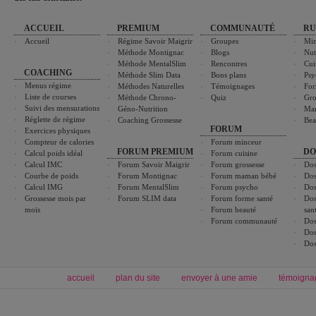
ACCUEIL
PREMIUM
COMMUNAUTÉ
RU
Accueil
Régime Savoir Maigrir
Groupes
Min
Méthode Montignac
Blogs
Nut
Méthode MentalSlim
Rencontres
Cui
COACHING
Méthode Slim Data
Bons plans
Psy
Menus régime
Méthodes Naturelles
Témoignages
For
Liste de courses
Méthode Chrono-
Quiz
Gro
Suivi des mensurations
Géno-Nutrition
Ma
Réglette de régime
Coaching Grossesse
Bea
FORUM
Exercices physiques
Compteur de calories
Forum minceur
FORUM PREMIUM
DO
Calcul poids idéal
Forum cuisine
Calcul IMC
Forum Savoir Maigrir
Forum grossesse
Dos
Courbe de poids
Forum Montignac
Forum maman bébé
Dos
Calcul IMG
Forum MentalSlim
Forum psycho
Dos
Grossesse mois par
Forum SLIM data
Forum forme santé
Dos
mois
Forum beauté
san
Forum communauté
Dos
Dos
Dos
accueil
plan du site
envoyer à une amie
témoigna
Forum minceur
Forum cuisine