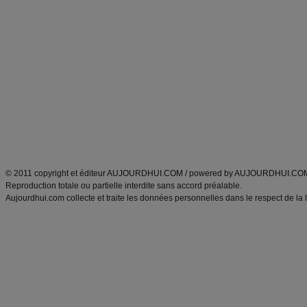
Commencer un régime
boissons, vins et cocktails
Alimentation équilibrée et nutrition
astuces et bons plans
Minceur
Recette cuisine
exercices physiques
recette facile
produits minceur
Recette poulet
Tags
:
ventre plat
|
maigrir des fesses
|
abdominaux
|
régime américain
|
régime mayo
|
Découvrez aussi
:
exercices abdominaux
|
recette wok
|
ANXA Partenaires
:
Recette
de cuisine |
Recette cuisine
|
© 2011 copyright et éditeur AUJOURDHUI.COM / powered by AUJOURDHUI.CO
Reproduction totale ou partielle interdite sans accord préalable.
Aujourdhui.com collecte et traite les données personnelles dans le respect de la 