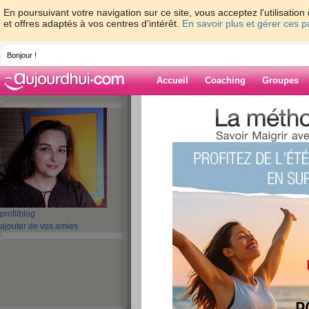
En poursuivant votre navigation sur ce site, vous acceptez l'utilisati
et offres adaptés à vos centres d'intérêt.
En savoir plus et gérer ces 
Bonjour !
Accueil
Coaching
Groupes
Accueil
>
espaces
>
Helene2TrendyFood
Blog de
Helene2Trendy
aide blog
profil
blog
Plaisirs du vin, oui
ajouter de vos amies
publié le 11/08/2008 à 08:37
Après le m
avec Benja