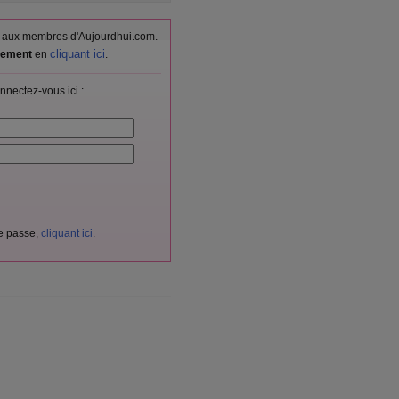
vés aux membres d'Aujourdhui.com.
cliquant ici
itement
en
.
nnectez-vous ici :
de passe,
cliquant ici
.