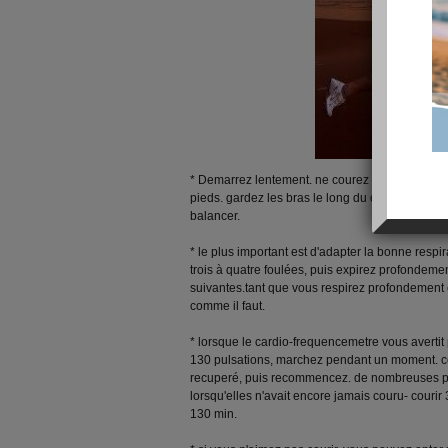
* Demarrez lentement. ne courez pas sur les talo
pieds. gardez les bras le long du corps, legerem
balancer.
* le plus important est d'adapter la bonne respi
trois à quatre foulées, puis expirez profondement
suivantes.tant que vous respirez profondement 
comme il faut.
* lorsque le cardio-frequencemetre vous averti
130 pulsations, marchez pendant un moment. c
recuperé, puis recommencez. de nombreuses 
lorsqu'elles n'avait encore jamais couru- courir
130 min.