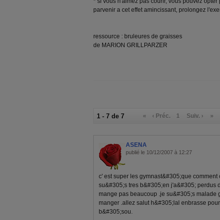
* si vous n'aimez pas courir, vous pouvez opter
parvenir a cet effet amincissant, prolongez l'ex
ressource : bruleures de graisses
de MARION GRILLPARZER
1 - 7 de 7
«
‹ Préc.
1
Suiv. ›
»
ASENA
publié le 10/12/2007 à 12:27
c' est super les gymnast&#305;que comment 
su&#305;s tres b&#305;en j'a&#305; perdus 
mange pas beaucoup .je su&#305;s malade gr
manger .allez salut h&#305;lal enbrasse po
b&#305;sou.