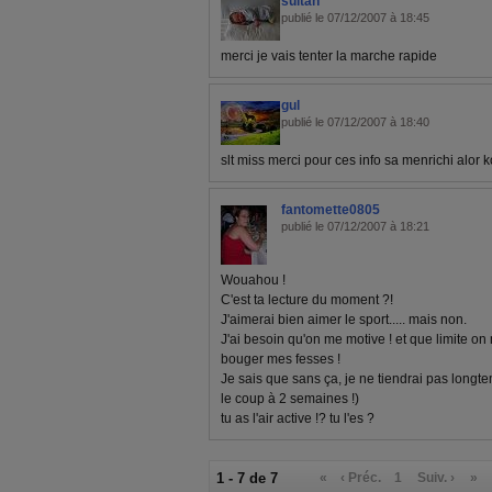
sultan
publié le 07/12/2007 à 18:45
merci je vais tenter la marche rapide
gul
publié le 07/12/2007 à 18:40
slt miss merci pour ces info sa menrichi alor k
fantomette0805
publié le 07/12/2007 à 18:21
Wouahou !
C'est ta lecture du moment ?!
J'aimerai bien aimer le sport..... mais non.
J'ai besoin qu'on me motive ! et que limite on m
bouger mes fesses !
Je sais que sans ça, je ne tiendrai pas longte
le coup à 2 semaines !)
tu as l'air active !? tu l'es ?
1 - 7 de 7
«
‹ Préc.
1
Suiv. ›
»