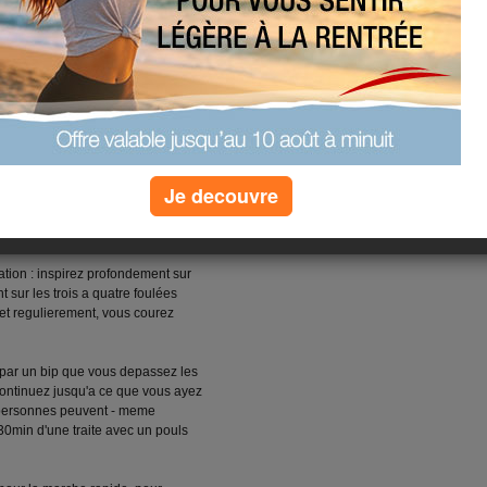
Je decouvre
ns , mais plutot sur la plante des
ent pliés, et laissez-les legerement
ration : inspirez profondement sur
 sur les trois a quatre foulées
et regulierement, vous courez
t par un bip que vous depassez les
ontinuez jusqu'a ce que vous ayez
personnes peuvent - meme
 30min d'une traite avec un pouls