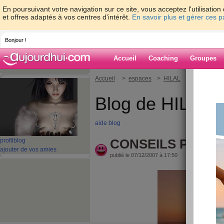
En poursuivant votre navigation sur ce site, vous acceptez l'utilisati
et offres adaptés à vos centres d'intérêt.
En savoir plus et gérer ces 
Bonjour !
Accueil
Coaching
Groupes
Accueil
>
espaces
>
HILAL
> CONSEILS 
Blog de HILAL
aide blog
CONSEILS POUR L
profil
blog
ajouter de vos amies
publié le 07/12/2007 à 17:50