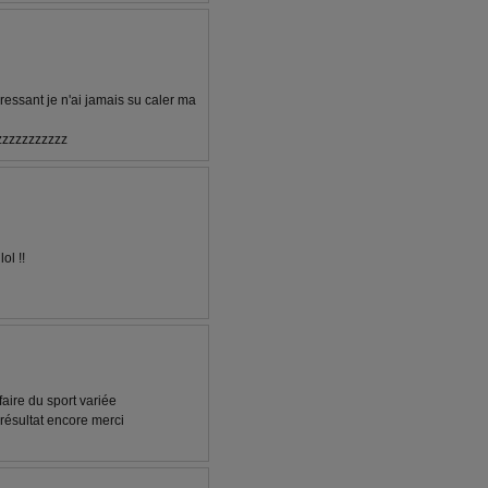
éressant je n'ai jamais su caler ma
zzzzzzzzzzzz
ol !!
 faire du sport variée
 résultat encore merci