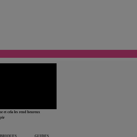
ime et cela les rend heureux
rir
BRIQUES
GUIDES