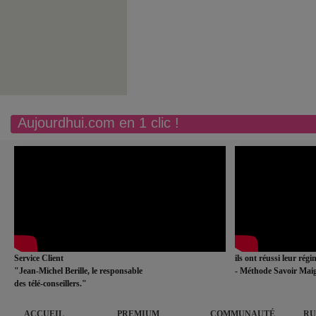
Aujourdhui.com en 1 clic !
Service Client
ils ont réussi leur rég
"Jean-Michel Berille, le responsable
- Méthode Savoir Maig
des télé-conseillers."
ACCUEIL
PREMIUM
COMMUNAUTÉ
RU