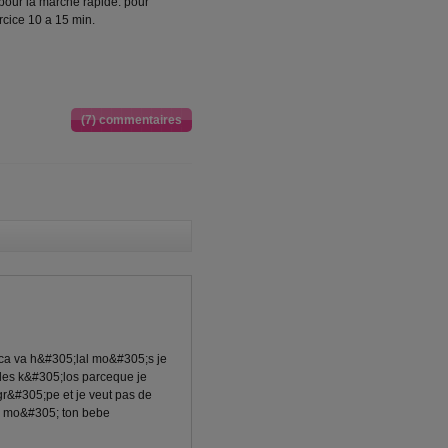
 pour la marche rapide. pour
ercice 10 a 15 min.
(7) commentaires
ca va h&#305;lal mo&#305;s je
des k&#305;los parceque je
&#305;pe et je veut pas de
ur mo&#305; ton bebe