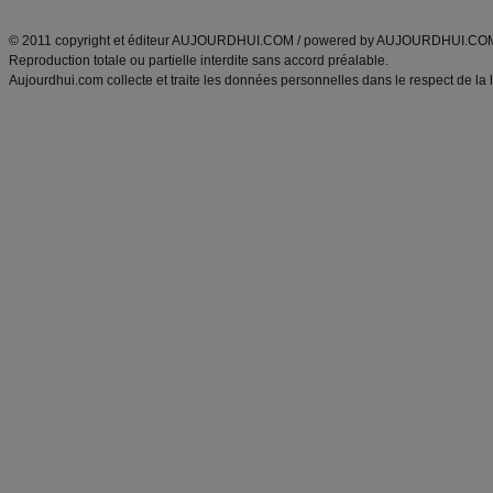
ANXA Partenaires
:
Recette
de cuisine |
Recette cuisine
|
© 2011 copyright et éditeur AUJOURDHUI.COM / powered by AUJOURDHUI.CO
Reproduction totale ou partielle interdite sans accord préalable.
Aujourdhui.com collecte et traite les données personnelles dans le respect de la 