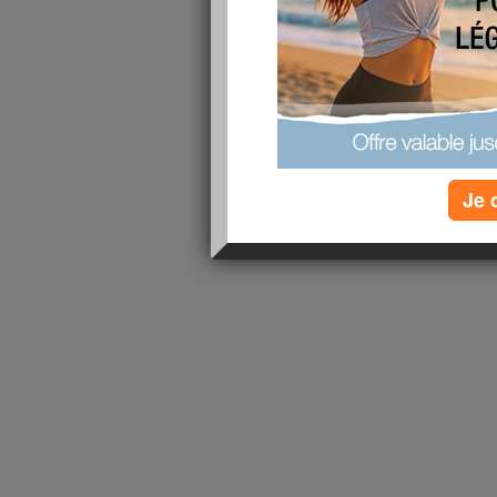
lire la suite
1 - 1 de 1
«
‹ Préc.
1
Suiv. ›
»
Je 