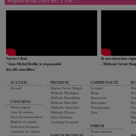
Aujourdhui.com en 1 clic !
Service Client
ils ont réussi leur rég
"Jean-Michel Berille, le responsable
- Méthode Savoir Maig
des télé-conseillers."
ACCUEIL
PREMIUM
COMMUNAUTÉ
RU
Accueil
Régime Savoir Maigrir
Groupes
Min
Méthode Montignac
Blogs
Nut
Méthode MentalSlim
Rencontres
Cui
COACHING
Méthode Slim Data
Bons plans
Psy
Menus régime
Méthodes Naturelles
Témoignages
For
Liste de courses
Méthode Chrono-
Quiz
Gro
Suivi des mensurations
Géno-Nutrition
Ma
Réglette de régime
Coaching Grossesse
Bea
FORUM
Exercices physiques
Compteur de calories
Forum minceur
FORUM PREMIUM
DO