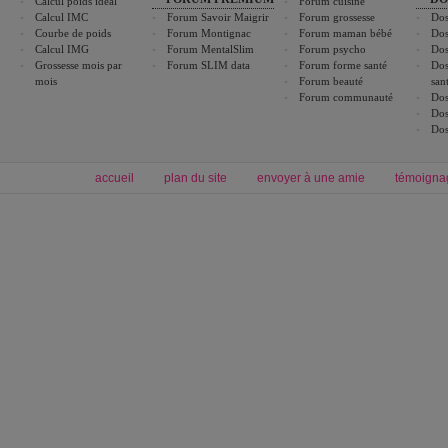
Calcul poids idéal
Forum cuisine
Calcul IMC
Forum Savoir Maigrir
Forum grossesse
Dos
Courbe de poids
Forum Montignac
Forum maman bébé
Dos
Calcul IMG
Forum MentalSlim
Forum psycho
Dos
Grossesse mois par
Forum SLIM data
Forum forme santé
Dos
mois
Forum beauté
san
Forum communauté
Dos
Dos
Dos
accueil
plan du site
envoyer à une amie
témoigna
Forum minceur
Forum cuisine
Commencer un régime
boissons, vins et cocktails
Alimentation équilibrée et nutrition
astuces et bons plans
Minceur
Recette cuisine
exercices physiques
recette facile
produits minceur
Recette poulet
Tags
:
ventre plat
|
maigrir des fesses
|
abdominaux
|
régime américain
|
régime mayo
|
Découvrez aussi
:
exercices abdominaux
|
recette wok
|