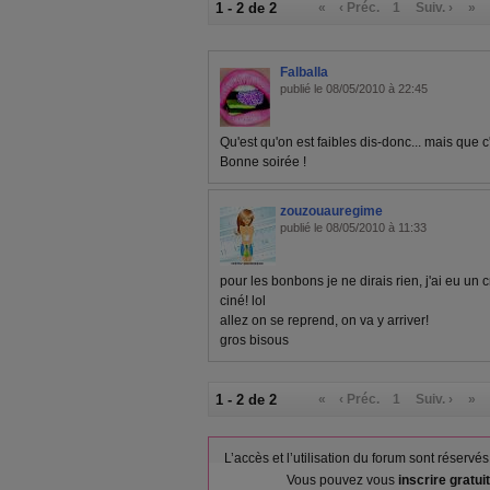
1 - 2 de 2
«
‹ Préc.
1
Suiv. ›
»
Falballa
publié le 08/05/2010 à 22:45
Qu'est qu'on est faibles dis-donc... mais que c
Bonne soirée !
zouzouauregime
publié le 08/05/2010 à 11:33
pour les bonbons je ne dirais rien, j'ai eu un
ciné! lol
allez on se reprend, on va y arriver!
gros bisous
1 - 2 de 2
«
‹ Préc.
1
Suiv. ›
»
L’accès et l’utilisation du forum sont réser
Vous pouvez vous
inscrire gratu