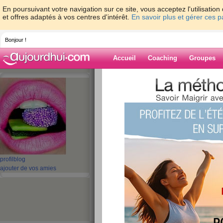
En poursuivant votre navigation sur ce site, vous acceptez l'utilisati
et offres adaptés à vos centres d'intérêt.
En savoir plus et gérer ces 
Bonjour !
Accueil
Coaching
Groupes
Accueil
>
espaces
>
Falballa
> Suite
Blog de Falballa
aide blog
Suite
publié le 07/05/2010 à 13:53
profil
blog
ajouter de vos amies