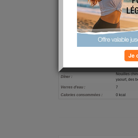
Je continue mon petit bonhomme de chemin, je
relation avec la bouffe... mon ami - ennemi ! J'a
grosse alors il y a un choix à faire.
Biz à tous !
mon alimentation
Petit-déjeuner :
Café, deux ta
Déjeuner :
Poulet au cit
Je 
Orange en m
Goûter ou snack :
libanais
Nouilles chin
Dîner :
yaourt, des b
Verres d'eau :
7
Calories consommées :
0 kcal