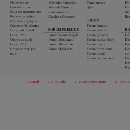
Menus régime
Méthodes Naturelles
Témoignages
For
Liste de courses
Méthode Chrono-
Quiz
Gro
Suivi des mensurations
Géno-Nutrition
Ma
Réglette de régime
Coaching Grossesse
Bea
FORUM
Exercices physiques
Compteur de calories
Forum minceur
FORUM PREMIUM
DO
Calcul poids idéal
Forum cuisine
Calcul IMC
Forum Savoir Maigrir
Forum grossesse
Dos
Courbe de poids
Forum Montignac
Forum maman bébé
Dos
Calcul IMG
Forum MentalSlim
Forum psycho
Dos
Grossesse mois par
Forum SLIM data
Forum forme santé
Dos
mois
Forum beauté
san
Forum communauté
Dos
Dos
Dos
accueil
plan du site
envoyer à une amie
témoigna
Forum minceur
Forum cuisine
Commencer un régime
boissons, vins et cocktails
Alimentation équilibrée et nutrition
astuces et bons plans
Minceur
Recette cuisine
exercices physiques
recette facile
produits minceur
Recette poulet