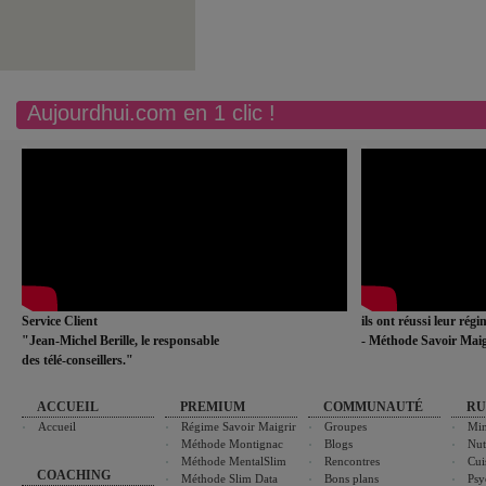
Aujourdhui.com en 1 clic !
Service Client
ils ont réussi leur rég
"Jean-Michel Berille, le responsable
- Méthode Savoir Maig
des télé-conseillers."
ACCUEIL
PREMIUM
COMMUNAUTÉ
RU
Accueil
Régime Savoir Maigrir
Groupes
Min
Méthode Montignac
Blogs
Nut
Méthode MentalSlim
Rencontres
Cui
COACHING
Méthode Slim Data
Bons plans
Psy