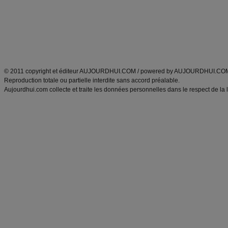
Tags
:
ventre plat
|
maigrir des fesses
|
abdominaux
|
régime américain
|
régime mayo
|
Découvrez aussi
:
exercices abdominaux
|
recette wok
|
ANXA Partenaires
:
Recette
de cuisine |
Recette cuisine
|
© 2011 copyright et éditeur AUJOURDHUI.COM / powered by AUJOURDHUI.CO
Reproduction totale ou partielle interdite sans accord préalable.
Aujourdhui.com collecte et traite les données personnelles dans le respect de la 