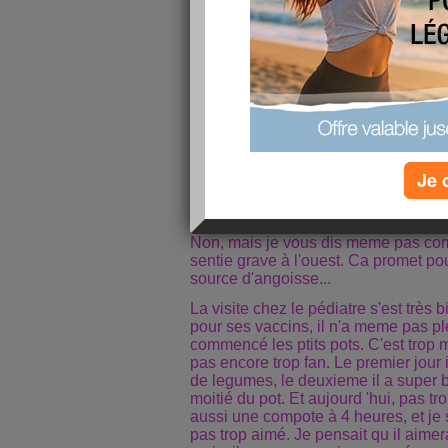
(tout va bien), je me suis promené
mangé chez mes grands parents ...et j'
angoisséééééé pour la rentrée.
Bref, je n'ai pas eu beaucoup de tem
n'ai pas craqué cette semaine, mais 
400 grammes ! Peut etre parce que j
Quelles vilaines celles ci.
Mercredi je suis donc allée à l'école 
collègues . ET bien, vous savez quoi
Je 
pas un regard à mon fils non plus. Qu
fait la bise du bout des lèvres, et qua
arrivées, elle s'est levée, a levé les 
Non, mais je vous dis meme pas com
sentie grave à l'ouest. Ca promet po
source d'angoisse...
La visite chez le pédiatre s'est très b
pour ses vaccins, il n'a meme pas ple
commencé les ptits pots. C'est trop m
pas encore trop fan. Le premier jour i
de legumes, le deuxieme il a super 
moitié du pot. Et aujourd 'hui, pas tro
aussi une compote à 4 heures, et je 
pas trop aimé. Je pensait qu il aime