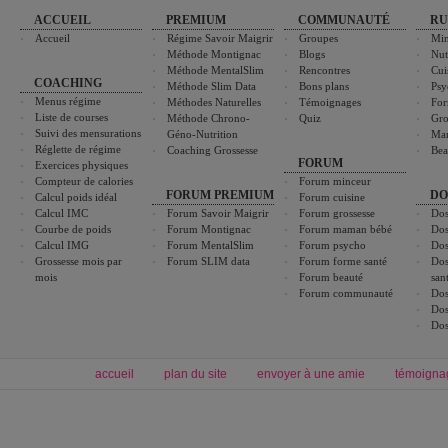
ACCUEIL
PREMIUM
COMMUNAUTÉ
RU
Accueil
Régime Savoir Maigrir
Groupes
Min
Méthode Montignac
Blogs
Nut
Méthode MentalSlim
Rencontres
Cui
COACHING
Méthode Slim Data
Bons plans
Psy
Menus régime
Méthodes Naturelles
Témoignages
For
Liste de courses
Méthode Chrono-
Quiz
Gro
Suivi des mensurations
Géno-Nutrition
Ma
Réglette de régime
Coaching Grossesse
Bea
FORUM
Exercices physiques
Compteur de calories
Forum minceur
FORUM PREMIUM
DO
Calcul poids idéal
Forum cuisine
Calcul IMC
Forum Savoir Maigrir
Forum grossesse
Dos
Courbe de poids
Forum Montignac
Forum maman bébé
Dos
Calcul IMG
Forum MentalSlim
Forum psycho
Dos
Grossesse mois par
Forum SLIM data
Forum forme santé
Dos
mois
Forum beauté
san
Forum communauté
Dos
Dos
Dos
accueil
plan du site
envoyer à une amie
témoigna
Forum minceur
Forum cuisine
Commencer un régime
boissons, vins et cocktails