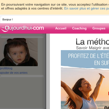
En poursuivant votre navigation sur ce site, vous acceptez l'utilisati
et offres adaptés à vos centres d'intérêt.
En savoir plus et gérer ces 
Bonjour !
Accueil
Coaching
Groupes
Accueil
>
espaces
>
Elitacat
> coucou
Blog de Elitacat
aide blog
coucou
profil
blog
ajouter de vos amies
publié le 30/08/2008 à 18:06
Coucou les filles. Je suis désolée d
J'ai eu une semaine chargée . Je suis 
préparé ma rentrée, je suis allée che