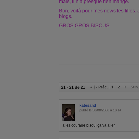
mais, il n a presque rien mangé.
Bon, voilà pour mes news les filles. 
blogs.
GROS GROS BISOUS
21 - 21 de 21
«
‹ Préc.
1
2
3
Suiv.
katesand
publié le 30/08/2008 à 18:14
allez courage bisou! ça va aller