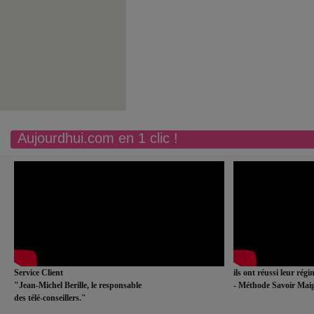
Aujourdhui.com en 1 clic !
Service Client
ils ont réussi leur rég
"Jean-Michel Berille, le responsable
- Méthode Savoir Maig
des télé-conseillers."