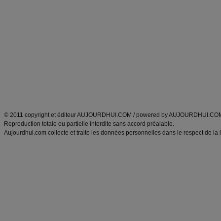
Alimentation équilibrée et nutrition
astuces et bons plans
Minceur
Recette cuisine
exercices physiques
recette facile
produits minceur
Recette poulet
Tags
:
ventre plat
|
maigrir des fesses
|
abdominaux
|
régime américain
|
régime mayo
|
Découvrez aussi
:
exercices abdominaux
|
recette wok
|
ANXA Partenaires
:
Recette
de cuisine |
Recette cuisine
|
© 2011 copyright et éditeur AUJOURDHUI.COM / powered by AUJOURDHUI.CO
Reproduction totale ou partielle interdite sans accord préalable.
Aujourdhui.com collecte et traite les données personnelles dans le respect de la 