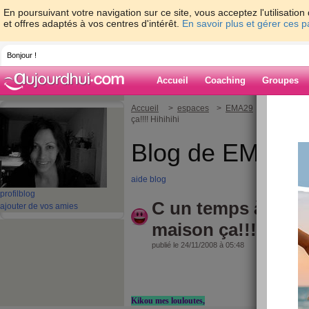
En poursuivant votre navigation sur ce site, vous acceptez l'utilisati
et offres adaptés à vos centres d'intérêt.
En savoir plus et gérer ces 
Bonjour !
Accueil
Coaching
Groupes
Accueil
>
espaces
>
EMA29
> C un temps 
ça!!!! Hihihihi
Blog de EMA29
aide blog
profil
blog
C un temps à reste
ajouter de vos amies
maison ça!!!! Hihih
publié le 24/11/2008 à 05:48
Kikou mes louloutes,