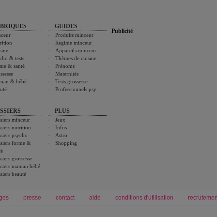
BRIQUES
GUIDES
Publicité
ceur
Produits minceur
rition
Régime minceur
sine
Appareils minceur
cho & tests
Thèmes de cuisine
me & santé
Prénoms
ssesse
Maternités
man & bébé
Tests grossesse
uté
Professionnels psy
SSIERS
PLUS
siers minceur
Jeux
siers nutrition
Infos
siers psycho
Astro
siers forme &
Shopping
té
siers grossesse
siers maman bébé
siers beauté
ges
presse
contact
aide
conditions d'utilisation
recrutemen