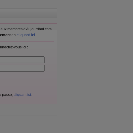
vés aux membres d'Aujourdhui.com.
cliquant ici
itement
en
.
nnectez-vous ici :
de passe,
cliquant ici
.