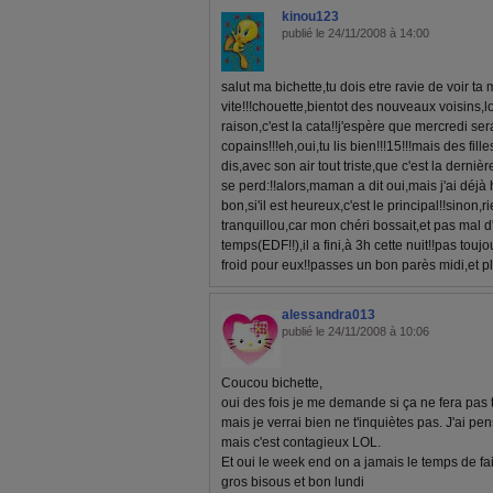
kinou123
publié le 24/11/2008 à 14:00
salut ma bichette,tu dois etre ravie de voir ta
vite!!!chouette,bientot des nouveaux voisins,lo
raison,c'est la cata!!j'espère que mercredi se
copains!!!eh,oui,tu lis bien!!!15!!!mais des fil
dis,avec son air tout triste,que c'est la derni
se perd:!!alors,maman a dit oui,mais j'ai déjà 
bon,si'il est heureux,c'est le principal!!sinon
tranquillou,car mon chéri bossait,et pas mal 
temps(EDF!!),il a fini,à 3h cette nuit!!pas toujou
froid pour eux!!passes un bon parès midi,et p
alessandra013
publié le 24/11/2008 à 10:06
Coucou bichette,
oui des fois je me demande si ça ne fera pas 
mais je verrai bien ne t'inquiètes pas. J'ai pens
mais c'est contagieux LOL.
Et oui le week end on a jamais le temps de fai
gros bisous et bon lundi