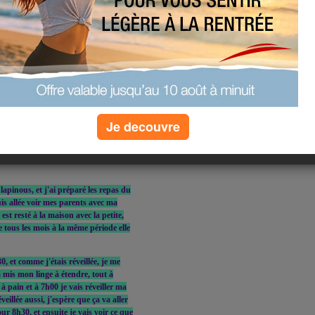
ère que vous avez passé un bon
passer vous faire un petit coucou de
coupé les cheveux de mon chéri, fait
 on a bougé de bonne heure, on est
n a halluciné, quand je suis allée
 vide technique, et quand on est arrivé
Je decouvre
, mon chéri n'y croyait pas, surtout
va vite (j'essaierais de vous mettre
ir mes beaux parents, on est rentré
apinous, et j'ai préparé les repas du
uis allée voir mes parents avec ma
st resté à la maison avec la petite,
e tous les mois à la même période elle
, et comme j'étais réveillée, je me
 mis mon linge à étendre, tout à
à pain et à 7h00 je vais réveiller ma
veillée aussi, j'espère que ça va aller
ur 8h30, et ensuite je vais voir ce que