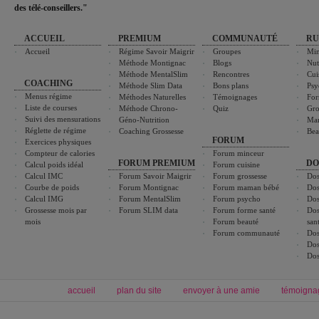
des télé-conseillers."
ACCUEIL
PREMIUM
COMMUNAUTÉ
RU
Accueil
Régime Savoir Maigrir
Groupes
Min
Méthode Montignac
Blogs
Nut
Méthode MentalSlim
Rencontres
Cui
COACHING
Méthode Slim Data
Bons plans
Psy
Menus régime
Méthodes Naturelles
Témoignages
For
Liste de courses
Méthode Chrono-
Quiz
Gro
Suivi des mensurations
Géno-Nutrition
Ma
Réglette de régime
Coaching Grossesse
Bea
FORUM
Exercices physiques
Compteur de calories
Forum minceur
FORUM PREMIUM
DO
Calcul poids idéal
Forum cuisine
Calcul IMC
Forum Savoir Maigrir
Forum grossesse
Dos
Courbe de poids
Forum Montignac
Forum maman bébé
Dos
Calcul IMG
Forum MentalSlim
Forum psycho
Dos
Grossesse mois par
Forum SLIM data
Forum forme santé
Dos
mois
Forum beauté
san
Forum communauté
Dos
Dos
Dos
accueil
plan du site
envoyer à une amie
témoigna