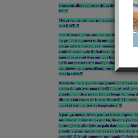
Comment allez vous en ce début de semaine? J'esp
WE!!!
Moi ça va, désolée mais je n'ai pas eu le temps de 
tout le WE!!!
Samedi matin, je me suis occupée de mes nénettes, 
un peu de rangement et du ménage et l'après midi
allé jusqu'à la maison, voir comment ça avançait, o
vendredi matin voir, ils étaient en train de faire le
samedi ils avaient déjà mis tous les murs de façade
qu'ils ont commencé le mardi, c dingue comment ça 
des photos dans mon album), ensuite on est allé vo
dans la soirée!!!
Dimanche matin j'ai aidé ma grande à nettoyer les l
midi et du soir avec mon chéri!!! L'après midi je s
grande, mon chéri ne voulait pas bougé, du coup il e
elle nous fait encore de la température!!!! C pénibl
nous fait des montées de température!!!!
A part ça, mon chéri est parti au boulot depuis 4h30
suis levée en même temps que lui, du coup j'ai déjà
l'heure je vais aller faire un pain dans ma machine 
grande, je pense que la petite sera pas loin d'être ré
avec elle!!!! Je vais emmener ma grande à l'école po