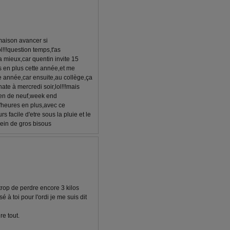
 maison avancer si
l!!!question temps,t'as
ra mieux,car quentin invite 15
les en plus cette année,et me
ère année,car ensuite,au collège,ça
hate à mercredi soir,lol!!!mais
,rien de neuf,week end
d'heures en plus,avec ce
rs facile d'etre sous la pluie et le
lein de gros bisous
trop de perdre encore 3 kilos
é à toi pour l'ordi je me suis dit
re tout.