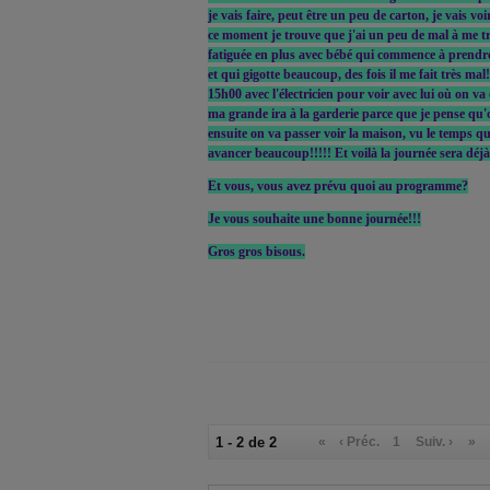
je vais faire, peut être un peu de carton, je vais v
ce moment je trouve que j'ai un peu de mal à me tra
fatiguée en plus avec bébé qui commence à prendr
et qui gigotte beaucoup, des fois il me fait très m
15h00 avec l'électricien pour voir avec lui où on va
ma grande ira à la garderie parce que je pense qu'
ensuite on va passer voir la maison, vu le temps qu'i
avancer beaucoup!!!!! Et voilà la journée sera déj
Et vous, vous avez prévu quoi au programme?
Je vous souhaite une bonne journée!!!
Gros gros bisous.
1 - 2 de 2
«
‹ Préc.
1
Suiv. ›
»