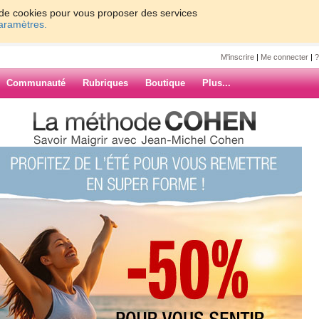
on de cookies pour vous proposer des services
paramètres.
M'inscrire
|
Me connecter
|
?
Communauté
Rubriques
Boutique
Plus...
à rester au chaud à la maison
r au chaud à la
ihi
ARCHIVES