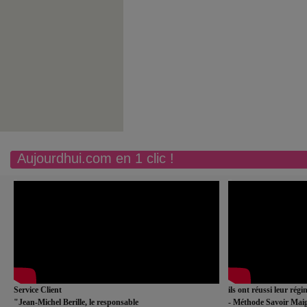
Aujourdhui.com en 1 clic !
Service Client
ils ont réussi leur rég
"Jean-Michel Berille, le responsable
- Méthode Savoir Maig