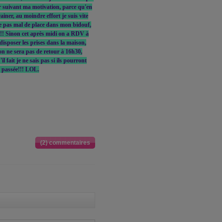
oir suivant ma motivation, parce qu'en
iner, au moindre effort je suis vite
e pas mal de place dans mon bidouf,
al!!! Sinon cet après midi on a RDV à
 disposer les prises dans la maison,
on ne sera pas de retour à 16h30,
l fait je ne sais pas si ils pourront
à passée!!! LOL.
(2) commentaires