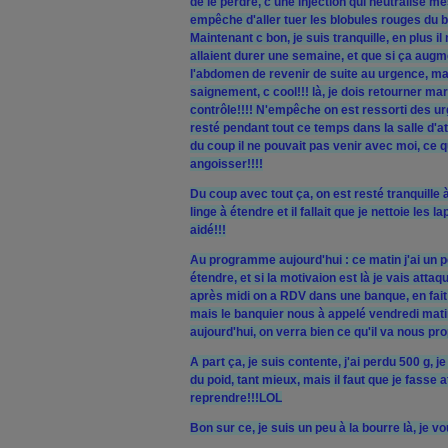
de le perdre, c une injection qui neutralise me
empêche d'aller tuer les blobules rouges du béb
Maintenant c bon, je suis tranquille, en plus i
allaient durer une semaine, et que si ça augm
l'abdomen de revenir de suite au urgence, mais
saignement, c cool!!! là, je dois retourner ma
contrôle!!!! N'empêche on est ressorti des ur
resté pendant tout ce temps dans la salle d'atte
du coup il ne pouvait pas venir avec moi, ce qu
angoisser!!!!
Du coup avec tout ça, on est resté tranquille à
linge à étendre et il fallait que je nettoie les
aidé!!!
Au programme aujourd'hui : ce matin j'ai un p
étendre, et si la motivaion est là je vais att
après midi on a RDV dans une banque, en fait 
mais le banquier nous à appelé vendredi mati
aujourd'hui, on verra bien ce qu'il va nous pr
A part ça, je suis contente, j'ai perdu 500 g, j
du poid, tant mieux, mais il faut que je fasse 
reprendre!!!LOL
Bon sur ce, je suis un peu à la bourre là, je 