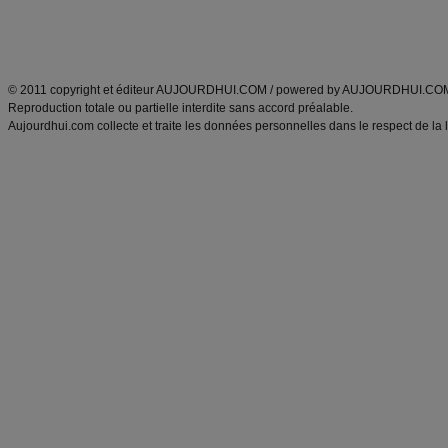
Découvrez aussi
:
exercices abdominaux
|
recette wok
|
ANXA Partenaires
:
Recette
de cuisine |
Recette cuisine
|
© 2011 copyright et éditeur AUJOURDHUI.COM / powered by AUJOURDHUI.CO
Reproduction totale ou partielle interdite sans accord préalable.
Aujourdhui.com collecte et traite les données personnelles dans le respect de la 