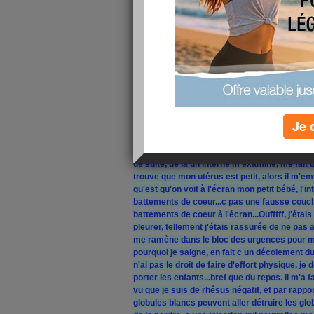
Comment allez vous? Moi ça va mieux!!!
Donc que je vous explique, voilà que hier mat
m'occuper des filles parce qu'il y avait écol
par les WC et là qu'est ce que je vois j'étais p
sang...AIE...AIE...AIE...c'était impressionnant 
coup paniquée, je réveille mon chéri pour lui d
la maternité parce que je perdais du sang!!! D
mon petit train train, mon chéri se lève et là 
pyjama,il ne pensait pas que c'était à ce point 
Je 
plus!!! 8h40, on prend la route pour l'école, j
on file direct vers la maternité, arrivé là bas on
urgence, heureusement comme on était tôt il n
de suite, de là un interne m'examine, me fait
trouve que mon utérus est petit, alors il m'e
qu'est qu'on voit à l'écran mon petit bébé, l'i
battements de coeur...c pas une fausse couche
battements de coeur à l'écran...Oufffff, j'étais
pleurer, tellement j'étais rassurée de ne pas a
me ramène dans le bloc des urgences pour m'
pourquoi je saigne, en fait c un décolement du
n'ai pas le droit de faire d'effort physique, je 
porter les enfants...bref que du repos. Il m'a fa
vu que je suis de rhésus négatif, et par rap
globules blancs peuvent aller détruire les glo