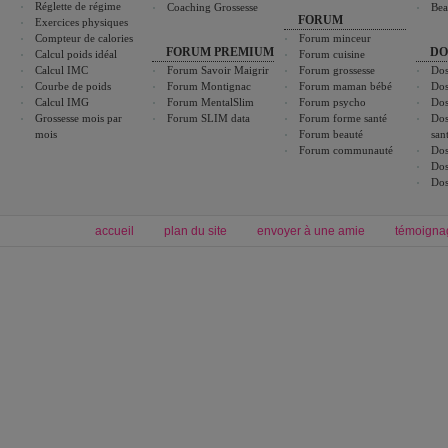
Réglette de régime
Coaching Grossesse
Bea
FORUM
Exercices physiques
Compteur de calories
Forum minceur
FORUM PREMIUM
DO
Calcul poids idéal
Forum cuisine
Calcul IMC
Forum Savoir Maigrir
Forum grossesse
Dos
Courbe de poids
Forum Montignac
Forum maman bébé
Dos
Calcul IMG
Forum MentalSlim
Forum psycho
Dos
Grossesse mois par
Forum SLIM data
Forum forme santé
Dos
mois
Forum beauté
san
Forum communauté
Dos
Dos
Dos
accueil
plan du site
envoyer à une amie
témoigna
Forum minceur
Forum cuisine
Commencer un régime
boissons, vins et cocktails
Alimentation équilibrée et nutrition
astuces et bons plans
Minceur
Recette cuisine
exercices physiques
recette facile
produits minceur
Recette poulet
Tags
:
ventre plat
|
maigrir des fesses
|
abdominaux
|
régime américain
|
régime mayo
|