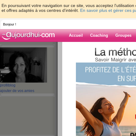
En poursuivant votre navigation sur ce site, vous acceptez l'utilisati
et offres adaptés à vos centres d'intérêt.
En savoir plus et gérer ces 
Bonjour !
Accueil
Coaching
Groupes
Accueil
>
espaces
>
EMA29
> De retour, 
l'angoisse!!!
Blog de EMA29
aide blog
profil
blog
De retour, après u
ajouter de vos amies
passé dans l'angoi
publié le 03/06/2008 à 07:40
Kikou mes choupinettes,