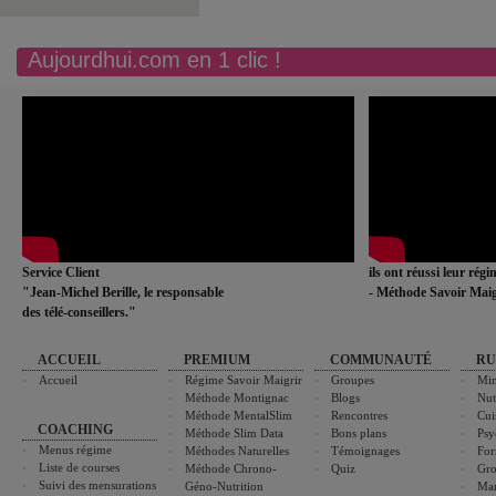
Aujourdhui.com en 1 clic !
Service Client
ils ont réussi leur rég
"Jean-Michel Berille, le responsable
- Méthode Savoir Maig
des télé-conseillers."
ACCUEIL
PREMIUM
COMMUNAUTÉ
RU
Accueil
Régime Savoir Maigrir
Groupes
Min
Méthode Montignac
Blogs
Nut
Méthode MentalSlim
Rencontres
Cui
COACHING
Méthode Slim Data
Bons plans
Psy
Menus régime
Méthodes Naturelles
Témoignages
For
Liste de courses
Méthode Chrono-
Quiz
Gro
Suivi des mensurations
Géno-Nutrition
Ma