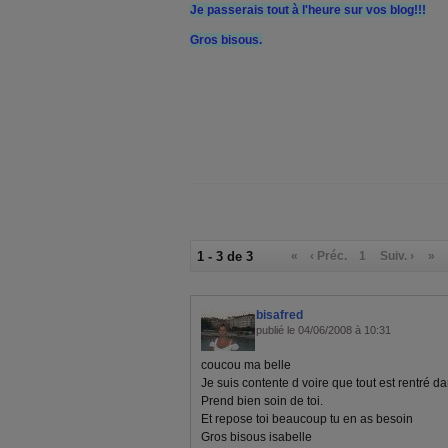
Je passerais tout à l'heure sur vos blog!!!
Gros bisous.
1 - 3 de 3
«
‹ Préc.
1
Suiv. ›
»
bisafred
publié le 04/06/2008 à 10:31
coucou ma belle
Je suis contente d voire que tout est rentré da
Prend bien soin de toi.
Et repose toi beaucoup tu en as besoin
Gros bisous isabelle