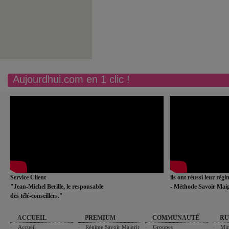
Aujourdhui.com en 1 clic !
Service Client
ils ont réussi leur rég
"Jean-Michel Berille, le responsable
- Méthode Savoir Maig
des télé-conseillers."
ACCUEIL
PREMIUM
COMMUNAUTÉ
RU
Accueil
Régime Savoir Maigrir
Groupes
Min