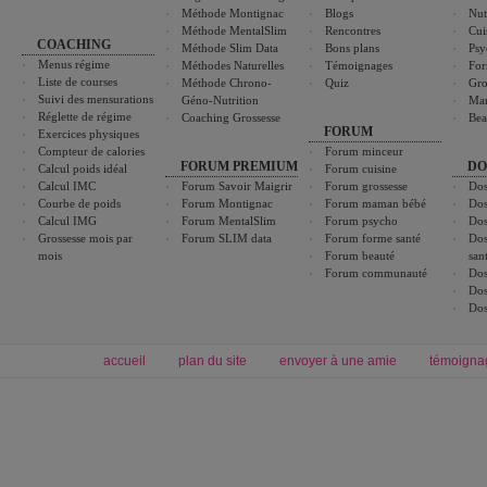
Méthode Montignac
Blogs
Nut
Méthode MentalSlim
Rencontres
Cui
COACHING
Méthode Slim Data
Bons plans
Psy
Menus régime
Méthodes Naturelles
Témoignages
For
Liste de courses
Méthode Chrono-
Quiz
Gro
Suivi des mensurations
Géno-Nutrition
Ma
Réglette de régime
Coaching Grossesse
Bea
FORUM
Exercices physiques
Compteur de calories
Forum minceur
FORUM PREMIUM
DO
Calcul poids idéal
Forum cuisine
Calcul IMC
Forum Savoir Maigrir
Forum grossesse
Dos
Courbe de poids
Forum Montignac
Forum maman bébé
Dos
Calcul IMG
Forum MentalSlim
Forum psycho
Dos
Grossesse mois par
Forum SLIM data
Forum forme santé
Dos
mois
Forum beauté
san
Forum communauté
Dos
Dos
Dos
accueil
plan du site
envoyer à une amie
témoigna
Forum minceur
Forum cuisine
Commencer un régime
boissons, vins et cocktails
Alimentation équilibrée et nutrition
astuces et bons plans