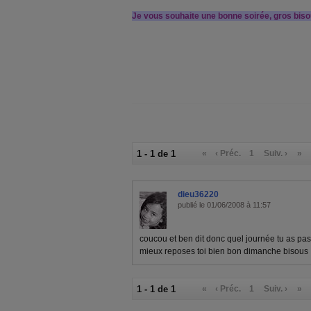
Je vous souhaite une bonne soirée, gros biso
1 - 1 de 1
«
‹ Préc.
1
Suiv. ›
»
dieu36220
publié le 01/06/2008 à 11:57
coucou et ben dit donc quel journée tu as pa
mieux reposes toi bien bon dimanche bisous
1 - 1 de 1
«
‹ Préc.
1
Suiv. ›
»