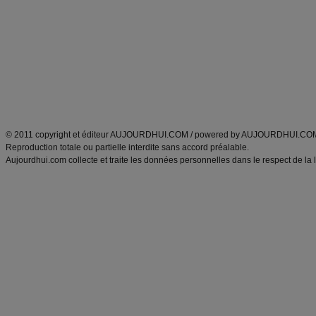
Minceur
Recette cuisine
exercices physiques
recette facile
produits minceur
Recette poulet
Tags
:
ventre plat
|
maigrir des fesses
|
abdominaux
|
régime américain
|
régime mayo
|
Découvrez aussi
:
exercices abdominaux
|
recette wok
|
ANXA Partenaires
:
Recette
de cuisine |
Recette cuisine
|
© 2011 copyright et éditeur AUJOURDHUI.COM / powered by AUJOURDHUI.CO
Reproduction totale ou partielle interdite sans accord préalable.
Aujourdhui.com collecte et traite les données personnelles dans le respect de la 