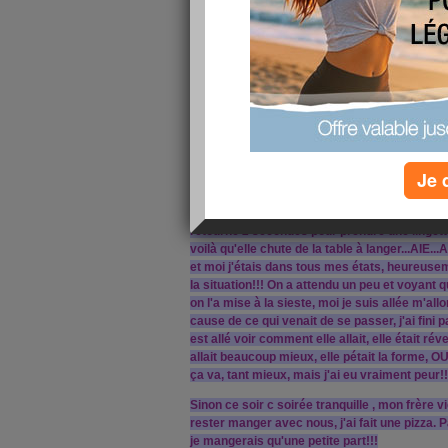
comme la fois d'avant, elle m'a dit que c'éta
tombe bien que je ne travaille pas, parce qu'e
conclusion, il faut que je me repose un max!!!
Ensuite on est allé faire les courses avec mon
ma belle, parce que mon beau père est rentré à l
embolie pulmonaire, heureusement il va mieux
mère et ma petite voulait marcher mais il faut l
m'a laché les mains, et bing elle est tombée et
d'une chaise, super la journée commence bie
Je 
Donc 12h30 on rentre à la maison, rangement
va à la salle de bain pour changer la petite pou
retourne 2 secondes pour prendre une lingette 
voilà qu'elle chute de la table à langer...AIE...AI
et moi j'étais dans tous mes états, heureusem
la situation!!! On a attendu un peu et voyant q
on l'a mise à la sieste, moi je suis allée m'all
cause de ce qui venait de se passer, j'ai fini
est allé voir comment elle allait, elle était révei
allait beaucoup mieux, elle pétait la forme, OU
ça va, tant mieux, mais j'ai eu vraiment peur!!
Sinon ce soir c soirée tranquille , mon frère vi
rester manger avec nous, j'ai fait une pizza. P
je mangerais qu'une petite part!!!