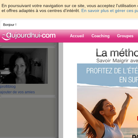
En poursuivant votre navigation sur ce site, vous acceptez l'utilisati
et offres adaptés à vos centres d'intérêt.
En savoir plus et gérer ces 
Bonjour !
Accueil
Coaching
Groupes
Accueil
>
espaces
>
EMA29
> Journée dur
Blog de EMA29
aide blog
Journée dur...dur!!
profil
blog
ajouter de vos amies
publié le 30/05/2008 à 18:39
Kikou les miss,
Comment allez vous? Moi c moyen!!!
Ce matin je suis allée chez mon médecin, elle 