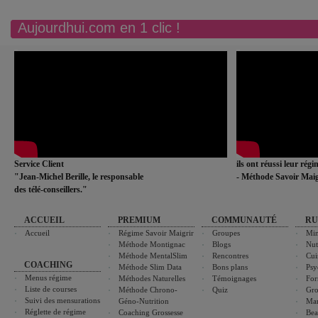
Aujourdhui.com en 1 clic !
Service Client
ils ont réussi leur rég
"Jean-Michel Berille, le responsable
- Méthode Savoir Maig
des télé-conseillers."
ACCUEIL
PREMIUM
COMMUNAUTÉ
RU
Accueil
Régime Savoir Maigrir
Groupes
Min
Méthode Montignac
Blogs
Nut
Méthode MentalSlim
Rencontres
Cui
COACHING
Méthode Slim Data
Bons plans
Psy
Menus régime
Méthodes Naturelles
Témoignages
For
Liste de courses
Méthode Chrono-
Quiz
Gro
Suivi des mensurations
Géno-Nutrition
Ma
Réglette de régime
Coaching Grossesse
Bea