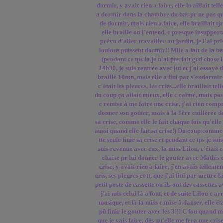
dormir, y avait rien a faire, elle braillait tel
a dormir dans la chambre du bas pr ne pas qu
de dormir, mais rien a faire, elle braillait tj
elle braille on l'entend, c presque insuppo
prévu d'aller travailler au jardin, je l'ai p
loulous puissent dormir!! Mlle a fait de la bal
(pendant ce tps là je n'ai pas fait grd chose
14h30, je suis rentrée avec lui et j'ai essayé 
braillé 10mn, mais elle a fini par s'endormir
c'était les pleures, les cries...elle braillait te
du coup ça allait mieux, elle c calmé, mais pas
c remise à me faire une crise, j'ai rien comp
donner son goûter, mais à la 1ère cuillérée d
sa crise, comme elle le fait chaque fois qu'elle f
aussi quand elle fait sa crise!) Du coup comme e
tte seule finir sa crise et pendant ce tps je su
suis revenue avec eux, la miss Lilou, c'était 
chaise pr lui donner le gouter avec Mathis et
crise, y avait rien a faire, j'en avais tellement
cris, ses pleures et tt, que j'ai fini par mettre 
petit poste de cassette ou ils ont des cassettes
j'ai mis celui là a font, et de suite Lilou c ar
musique, et là la miss c mise à danser, elle éta
pû finir le gouter avec les 3!!! C fou quand 
que je vais faire, dès qu'elle me fera une cri