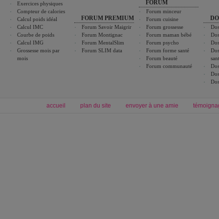
FORUM
Exercices physiques
Compteur de calories
Forum minceur
FORUM PREMIUM
DO
Calcul poids idéal
Forum cuisine
Calcul IMC
Forum Savoir Maigrir
Forum grossesse
Dos
Courbe de poids
Forum Montignac
Forum maman bébé
Dos
Calcul IMG
Forum MentalSlim
Forum psycho
Dos
Grossesse mois par
Forum SLIM data
Forum forme santé
Dos
mois
Forum beauté
san
Forum communauté
Dos
Dos
Dos
accueil
plan du site
envoyer à une amie
témoigna
Forum minceur
Forum cuisine
Commencer un régime
boissons, vins et cocktails
Alimentation équilibrée et nutrition
astuces et bons plans
Minceur
Recette cuisine
exercices physiques
recette facile
produits minceur
Recette poulet
Tags
:
ventre plat
|
maigrir des fesses
|
abdominaux
|
régime américain
|
régime mayo
|