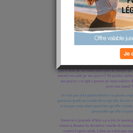
encore 1 jr à se lever à 4h30! lol Vs allez me di
tôt, lol, mais en fait, c pr passer un peu de
boulot, et en même tps, j'aime bien me lever
j'ai du tps pr moi tte seule, pr faire des chos
(en heures creuses), et venir sur l'ordi, parce
peine que j'essaie de venir sur l'ordi, ou même
sont tt le tps fourré dans mes pattes!! lol M
dodo, c le seul moment de tranqu
Sinon tjrs rien, pas de préavis, pas de déclarat
Je 
non plus, donc ce soir je vais l'appeler pr mo
faire remarquer que sa déclaration n'est tjrs
pas que sa femme n'a pas fait la déclaration!!
pas d'aide pr lui mais aussi pas de salaire 
attend son aide pr me payer!! Tu parles, même s
me payer, c ce qui c passer pr mon salaire 
avec eux aussi
Je sais pas si la puéricultrice va passer auj
passerai jeudi ou vendredi vu qu'elle devait ve
n'est pas venu alors peut être qu'elle viendra 
persuadée qu'elle va pas
Sinon m'a journée d'hier ça a été, le matin p
réussi à donner la dernière couche de lazure
contre l'après midi, Lilou m'a fait une sup