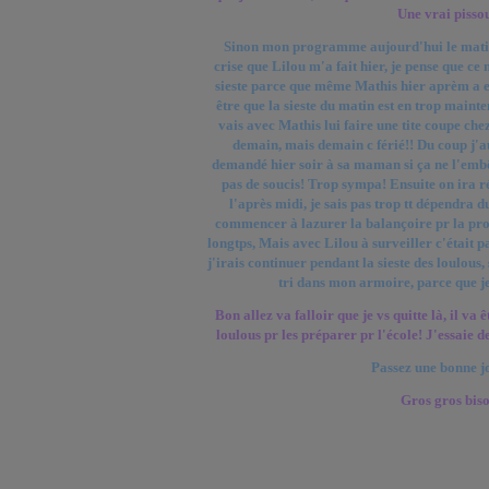
Une vrai pisso
Sinon mon programme aujourd'hui le matin 
crise que Lilou m'a fait hier, je pense que ce 
sieste parce que même Mathis hier aprèm a e
être que la sieste du matin est en trop mainten
vais avec Mathis lui faire une tite coupe chez
demain, mais demain c férié!! Du coup j'a
demandé hier soir à sa maman si ça ne l'embêt
pas de soucis! Trop sympa! Ensuite on ira r
l'après midi, je sais pas trop tt dépendra du
commencer à lazurer la balançoire pr la prot
longtps, Mais avec Lilou à surveiller c'était pa
j'irais continuer pendant la sieste des loulous, 
tri dans mon armoire, parce que je n
Bon allez va falloir que je vs quitte là, il va ê
loulous pr les préparer pr l'école! J'essaie de
Passez une bonne j
Gros gros biso