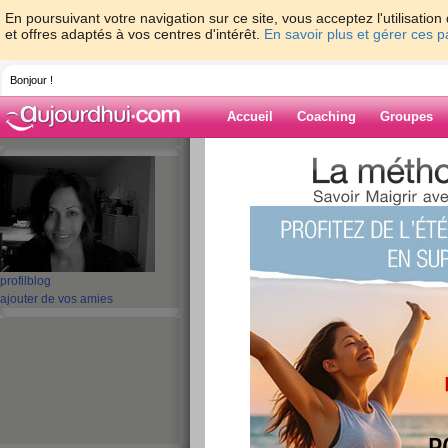
En poursuivant votre navigation sur ce site, vous acceptez l'utilisati
et offres adaptés à vos centres d'intérêt.
En savoir plus et gérer ces 
Bonjour !
Accueil
Coaching
Groupes
Accueil
>
espaces
>
EMA29
> Tout va bie
Blog de EMA29
aide blog
Tout va bien!! Hihi
profil
blog
ajouter de vos amies
publié le 07/05/2010 à 06:56
Kikoo les copine
J'espère que vs allez bien!! Pr moi tt va bien, 
dors mal, du coup manque de sommeil!! Mon 