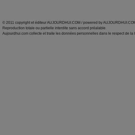
Découvrez aussi
:
exercices abdominaux
|
recette wok
|
ANXA Partenaires
:
Recette
de cuisine |
Recette cuisine
|
© 2011 copyright et éditeur AUJOURDHUI.COM / powered by AUJOURDHUI.CO
Reproduction totale ou partielle interdite sans accord préalable.
Aujourdhui.com collecte et traite les données personnelles dans le respect de la 